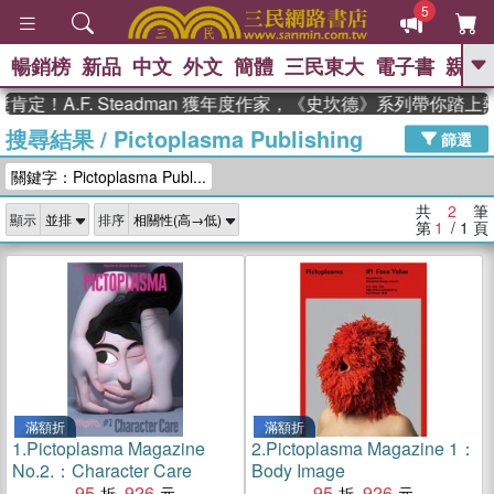
5
暢銷榜
新品
中文
外文
簡體
三民東大
電子書
親子
GO
定！A.F. Steadman 獲年度作家，《史坎德》系列帶你踏上
搜尋結果
/
Pictoplasma Publishing
、
熱搜：
東野圭吾
高希均教授回憶錄
篩選
、
、
、
The Odyssey
父親節
如果歷
關鍵字：Pictoplasma Publ...
、
、
史是一群喵
暑期推薦
國際布克
、
、
獎 臺灣漫遊錄
方念華
台灣的李
共
2
筆
顯示
排序
、
、
登輝時代
數學女孩：黎曼猜想
第
1
/ 1
頁
偉大的迷走神經
滿額折
滿額折
1.
Pictoplasma Magazine
2.
Pictoplasma Magazine 1：
No.2.：Character Care
Body Image
95
926
95
926