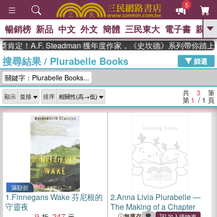
5
暢銷榜
新品
中文
外文
簡體
三民東大
電子書
親子
GO
定！A.F. Steadman 獲年度作家，《史坎德》系列帶你踏
搜尋結果
/
Plurabelle Books
、
、
熱搜：
東野圭吾
The Odyssey
篩選
、
、
父親節
如果歷史是一群喵
暑期
關鍵字：Plurabelle Books...
、
、
推薦
國際布克獎 臺灣漫遊錄
方
、
、
念華
台灣的李登輝時代
數學女
共
3
筆
顯示
排序
、
孩：黎曼猜想
偉大的迷走神經
第
1
/ 1
頁
滿額折
1.
Finnegans Wake 芬尼根的
2.
Anna Livia Plurabelle ―
守靈夜
The Making of a Chapter
9
247
無庫存