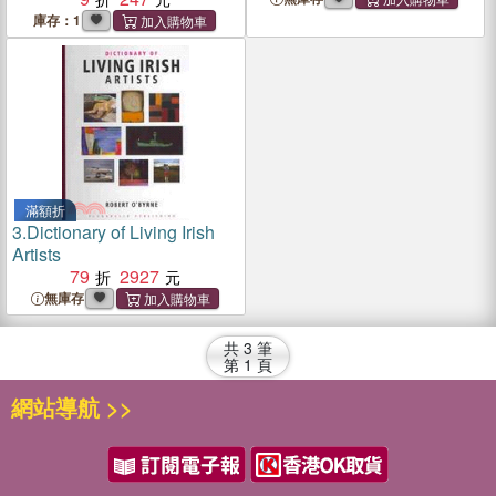
庫存：1
滿額折
3.
Dictionary of Living Irish
Artists
79
2927
無庫存
共
3
筆
第
1
頁
網站導航 >>