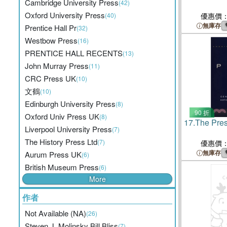
Cambridge University Press
(42)
Oxford University Press
(40)
優惠價
無庫存
Prentice Hall Pr
(32)
Westbow Press
(16)
PRENTICE HALL RECENTS
(13)
John Murray Press
(11)
CRC Press UK
(10)
文鶴
(10)
Edinburgh University Press
(8)
90 折
Oxford Univ Press UK
(8)
17.
The Pre
Liverpool University Press
(7)
The History Press Ltd
(7)
優惠價
無庫存
Aurum Press UK
(6)
British Museum Press
(6)
More
作者
Not Available (NA)
(26)
Steven J. Molinsky Bill Bliss
(7)