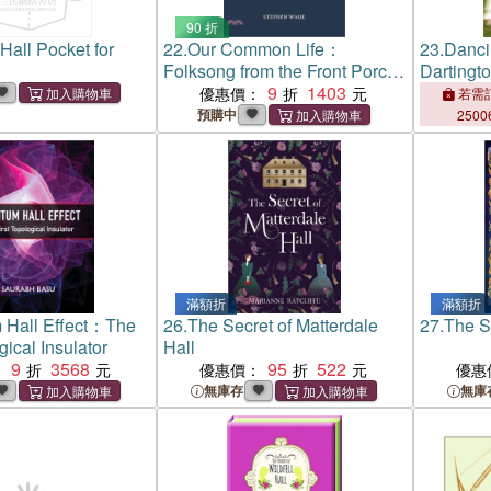
90 折
Hall Pocket for
22.
Our Common Life：
23.
Danci
Folksong from the Front Porch
Dartingto
to the Concert Hall
9
1403
Dancers
優惠價：
若需訂
預購中
2500
滿額折
滿額折
 Hall Effect：The
26.
The Secret of Matterdale
27.
The Se
gical Insulator
Hall
9
3568
95
522
：
優惠價：
優惠
無庫存
無庫