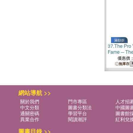
滿額折
37.
The Pro 
Fame ─ The
優惠價
無庫存
網站導航 >>
關於我們
門市專區
人才招
中文分類
圖書分類法
中國圖
通關密碼
學習平台
圖書館採
異業合作
閱讀潮評
紅利兌
圖書目錄 >>