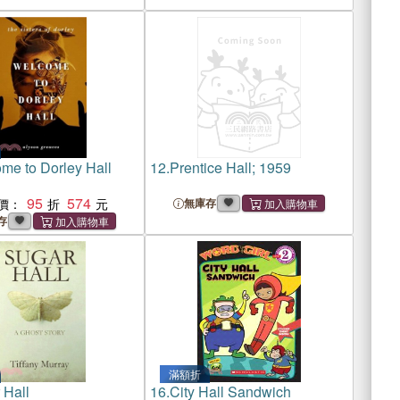
CH NAVIGATOR
RESEARCH NAVIGATOR
E)
SCIENCE)
me to Dorley Hall
12.
Prentice Hall; 1959
95
574
價：
無庫存
存
滿額折
 Hall
16.
City Hall Sandwich