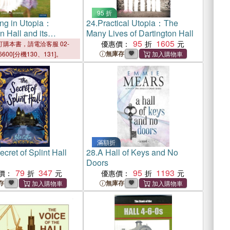
95 折
ng in Utopia：
24.
Practical Utopia：The
n Hall and its
Many Lives of Dartington Hall
95
1605
優惠價：
購本書，請電洽客服 02-
無庫存
6600[分機130、131]。
滿額折
cret of Splint Hall
28.
A Hall of Keys and No
Doors
79
347
95
1193
價：
優惠價：
存
無庫存