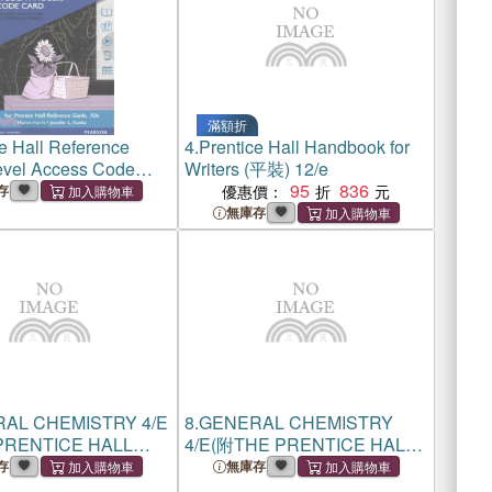
滿額折
e Hall Reference
4.
Prentice Hall Handbook for
vel Access Code
Writers (平裝) 12/e
95
836
存
優惠價：
無庫存
AL CHEMISTRY 4/E
8.
GENERAL CHEMISTRY
PRENTICE HALL
4/E(附THE PRENTICE HALL
TO EVALUATING
GUIDE TO EVALUATING
存
無庫存
 RESOURCES WITH
ONLINE RESOURCES WITH