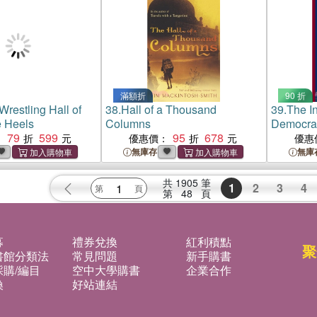
滿額折
90 折
Wrestling Hall of
38.
Hall of a Thousand
39.
The In
 Heels
Columns
Democra
79
599
95
678
：
優惠價：
優惠
無庫存
無庫
共
1905
筆
1
2
3
4
第
48
頁
募
禮券兌換
紅利積點
聚
書館分類法
常見問題
新手購書
購/編目
空中大學購書
企業合作
換
好站連結