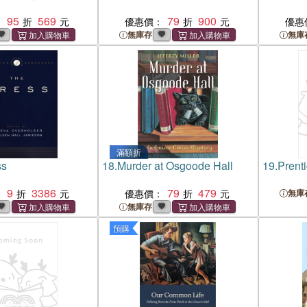
95
569
79
900
：
優惠價：
優惠
無庫存
無庫
滿額折
ss
18.
Murder at Osgoode Hall
19.
Prenti
9
3386
79
479
：
優惠價：
無庫
無庫存
預購