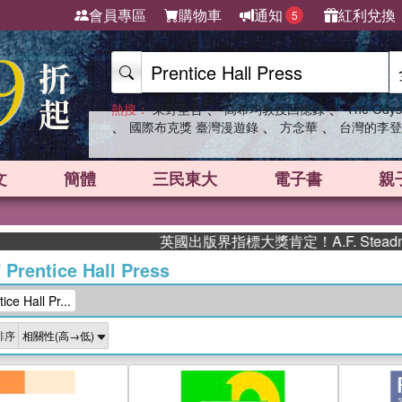
會員專區
購物車
通知
紅利兌換
5
、
、
熱搜：
東野圭吾
高希均教授回憶錄
The Odys
、
、
、
國際布克獎 臺灣漫遊錄
方念華
台灣的李登
文
簡體
三民東大
電子書
親
英國出版界指標大獎肯定！A.F. Steadman
/
Prentice Hall Press
e Hall Pr...
排序