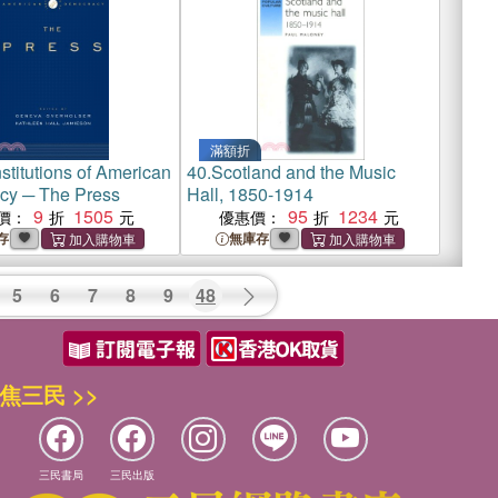
滿額折
stitutions of American
40.
Scotland and the Music
cy ─ The Press
Hall, 1850-1914
9
1505
95
1234
價：
優惠價：
存
無庫存
5
6
7
8
9
48
焦三民 >>
三民書局
三民出版