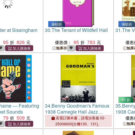
滿額折
滿額折
er at Sissingham
30.
The Tenant of Wildfell Hall
31.
The V
95
826
95
783
：
優惠價：
優惠
無庫存
無庫
90 折
Shame — Featuring
34.
Benny Goodman's Famous
35.
Benn
et Sounds
1938 Carnegie Hall Jazz
1938 Car
79
509
Concert
Concert
：
優惠
若需訂購本書，請電洽客服 02-
無庫
25006600[分機130、131]。