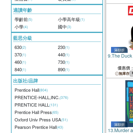
適讀年齡
學齡前
小學高年級
(5)
(1)
小學
國中
(4)
(3)
藍思分級
630
230
(2)
(1)
滿額折
370
440
(1)
(1)
9.
The Duck
460
730
(1)
(1)
優惠價
840
890
(1)
(1)
無庫存
出版社/品牌
Prentice Hall
(804)
PRENTICE-HALL,INC.
(376)
PRENTICE HALL
(131)
Prentice Hall Press
(65)
Oxford Univ Press USA
(51)
滿額折
Pearson Prentice Hall
(43)
13.
Murder at