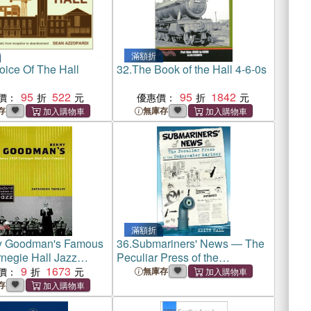
滿額折
oice Of The Hall
32.
The Book of the Hall 4-6-0s
95
522
95
1842
價：
優惠價：
存
無庫存
滿額折
y Goodman's Famous
36.
Submariners' News ― The
negie Hall Jazz
Peculiar Press of the
9
1673
Underwater Mariner
價：
無庫存
存