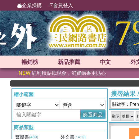
企業採購
會員登入
暢銷榜
新品
推薦
中文
外
NEW
紅利積點抵現金，消費購書更貼心
搜尋結果
縮小範圍
關鍵字：Prentic
篩選商品
顯示
商品類型
繁體書
外文書
(489)
(1412)