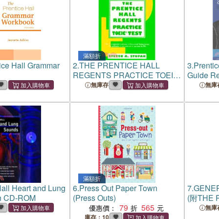
滿額折
ice Hall Grammar
2.
THE PRENTICE HALL
3.
Prentic
REGENTS PRACTICE TOEIC
Guide Re
TEST
Card
無庫存
無庫
滿額折
Hall Heart and Lung
6.
Press Out Paper Town
7.
GENER
th CD-ROM
(Press Outs)
(附THE 
79
565
GUIDE 
優惠價：
無庫
ONLINE
庫存：10