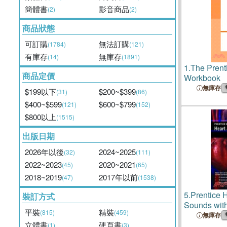
簡體書
影音商品
(2)
(2)
商品狀態
可訂購
無法訂購
(1784)
(121)
有庫存
無庫存
(14)
(1891)
1.
The Prent
商品定價
Workbook
無庫存
$199以下
$200~$399
(31)
(86)
$400~$599
$600~$799
(121)
(152)
$800以上
(1515)
出版日期
2026年以後
2024~2025
(32)
(111)
2022~2023
2020~2021
(45)
(65)
2018~2019
2017年以前
(47)
(1538)
5.
Prentice 
裝訂方式
Sounds wi
平裝
精裝
(815)
(459)
無庫存
立體書
硬頁書
(1)
(3)