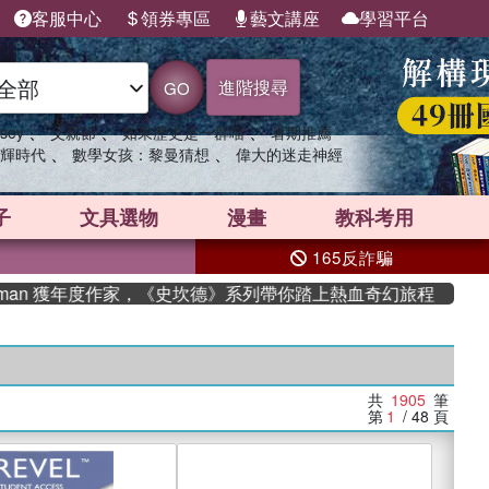
客服中心
領券專區
藝文講座
學習平台
進階搜尋
GO
、
、
、
sey
父親節
如果歷史是一群喵
暑期推薦
、
、
輝時代
數學女孩：黎曼猜想
偉大的迷走神經
子
文具選物
漫畫
教科考用
165反詐騙
 獲年度作家，《史坎德》系列帶你踏上熱血奇幻旅程
共
1905
筆
第
1
/ 48
頁