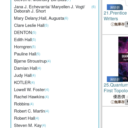
Jana J. Echevarria/ Maryellen J. Vogt/
(6)
滿額折
Deborah J. Short
21.
Prentice 
Mary Delany;Hall, Augusta
Writers
(6)
無庫存
Clare Leslie Hall
(5)
DENTON
(5)
Edith Hall
(5)
Horngren
(5)
Pauline Hall
(5)
Bjarne Stroustrup
(4)
Damian Hall
(4)
Judy Hall
(4)
滿額折
KOTLER
(4)
25.
Quantum
Lowell W. Foster
(4)
First Topolo
Rachel Hawkins
優惠價
(4)
無庫存
Robbins
(4)
Robert C. Martin
(4)
Robert Hall
(4)
Steven M. Kay
(4)