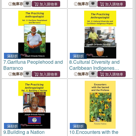
無庫存
無庫存
滿額折
滿額折
7.
Garifuna Peoplehood and
8.
Cultural Diversity and
Barranco
Caribbean Indigenes
Peoples
無庫存
無庫存
滿額折
滿額折
9.
Building a Nation
10.
Encounters with the