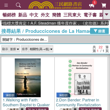
5
暢銷榜
新品
中文
外文
簡體
三民東大
電子書
親子
GO
標大獎肯定！A.F. Steadman 獲年度作家，《史坎德》系列
搜尋結果
/
Produccicones de La Hamaca
、
熱搜：
東野圭吾
高希均教授回憶錄
篩選
、
、
、
The Odyssey
父親節
如果歷
關鍵字：Produccicones de...
、
、
史是一群喵
暑期推薦
國際布克
、
、
獎 臺灣漫遊錄
方念華
台灣的李
共
22
筆
顯示
排序
、
、
登輝時代
數學女孩：黎曼猜想
第
1
/ 1
頁
偉大的迷走神經
滿額折
滿額折
1.
Walking with Faith:
2.
Don Bender: Partner in
Southern Baptist to Quaker
Community Revitalization
無庫存
無庫存