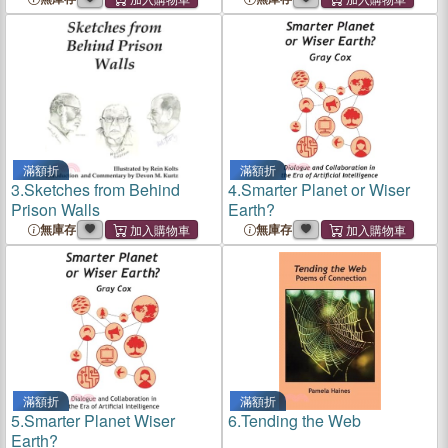
滿額折
滿額折
3.
Sketches from Behind
4.
Smarter Planet or Wiser
Prison Walls
Earth?
無庫存
無庫存
滿額折
滿額折
5.
Smarter Planet Wiser
6.
Tending the Web
Earth?