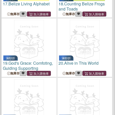
17.
Belize Living Alphabet
18.
Counting Belize Frogs
and Toads
無庫存
無庫存
滿額折
滿額折
19.
God's Grace: Comfoting,
20.
Alive in This World
Guiding Supporting
無庫存
無庫存