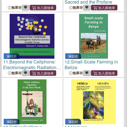
Sacred and the Profane
無庫存
無庫存
滿額折
滿額折
11.
Beyond the Cellphone:
12.
Small-Scale Farming in
Electromagnetic Radiation
Belize
and the Invisible Threat
無庫存
無庫存
滿額折
滿額折