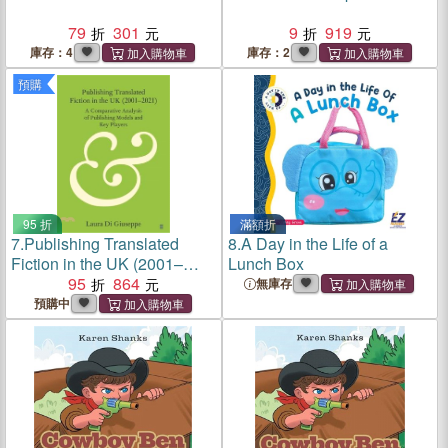
79
301
9
919
庫存：4
庫存：2
預購
95 折
滿額折
7.
Publishing Translated
8.
A Day in the Life of a
Fiction in the UK (2001–
Lunch Box
2021)：A Comparative
95
864
無庫存
Analysis of Publishing
預購中
Models and Key Players