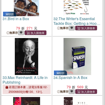
滿額折
31.
Bird in a Box
32.
The Writer's Essential
Tackle Box: Getting a Hook
79
271
on the Publishing Industry
無庫存
無庫存
滿額折
33.
Max Reinhardt: A Life in
34.
Spanish In A Box
Publishing
79
569
若需訂購本書，請電洽客服 02-
無庫存
25006600[分機130、131]。