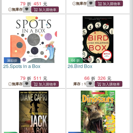
79
451
無庫存
無庫存
滿額折
66 折
25.
Spots in a Box
26.
Bird Box
79
511
66
326
無庫存
庫存：1