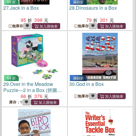
95 折
滿額折
27.
Jack in a Box
28.
Dinosaurs in a Box
95
398
79
301
無庫存
無庫存
66 折
滿額折
29.
Over in the Meadow
30.
God in a Box
Puzzle―2 in a Box (拼圖兩
組)
66
376
無庫存
庫存：1