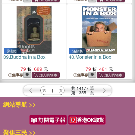
滿額折
滿額折
39.
Buddha in a Box
40.
Monster in a Box
79
689
79
481
無庫存
無庫存
共
14177
筆
第
355
頁
網站導航 >>
聚焦三民 >>