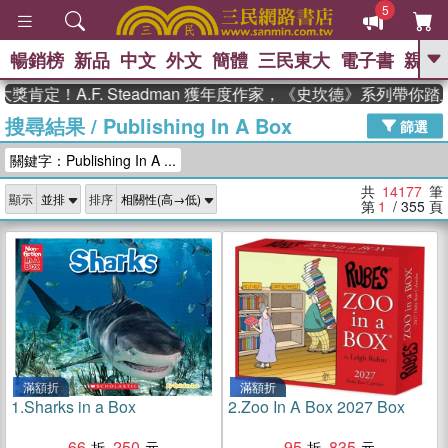
5
暢銷榜
新品
中文
外文
簡體
三民東大
電子書
親子
GO
！A.F. Steadman 獲年度作家，《史坎德》系列帶你踏上熱
搜尋結果
/
Publishing In A Box
、
熱搜：
東野圭吾
高希均教授回憶錄
篩選
、
、
、
The Odyssey
父親節
如果歷
關鍵字：Publishing In A ...
、
、
史是一群喵
暑期推薦
國際布克
、
、
獎 臺灣漫遊錄
方念華
台灣的李
共
14177
筆
顯示
排序
、
、
登輝時代
數學女孩：黎曼猜想
第
1
/ 355
頁
偉大的迷走神經
滿額折
滿額折
1.
Sharks in a Box
2.
Zoo In A Box 2027 Box
66
250
95
835