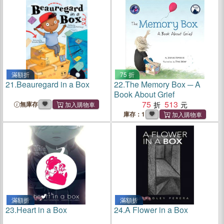
滿額折
75 折
21.
Beauregard in a Box
22.
The Memory Box ─ A
Book About Grief
75
513
無庫存
庫存：1
滿額折
滿額折
23.
Heart in a Box
24.
A Flower in a Box