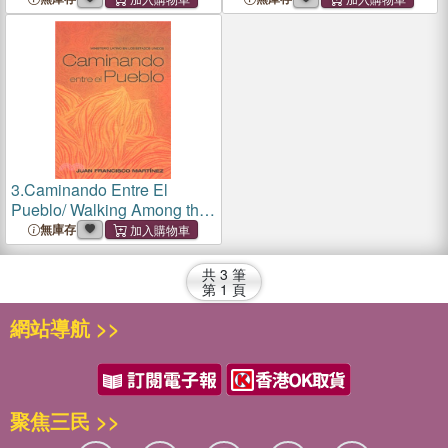
America's Anthology
3.
Caminando Entre El
Pueblo/ Walking Among the
People ― Ministerio Latino
無庫存
En Los Estados Unidos/
Latino Ministry in the United
共
3
筆
States
第
1
頁
網站導航 >>
聚焦三民 >>