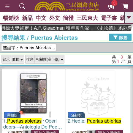
5
暢銷榜
新品
中文
外文
簡體
三民東大
電子書
親子
GO
標大獎肯定！A.F. Steadman 獲年度作家，《史坎德》系列
搜尋結果
/
Puertas Abiertas
、
熱搜：
東野圭吾
高希均教授回憶錄
篩選
、
、
、
The Odyssey
父親節
如果歷
關鍵字：Puertas Abiertas...
、
、
史是一群喵
暑期推薦
國際布克
、
、
獎 臺灣漫遊錄
方念華
台灣的李
共
3
筆
顯示
排序
、
、
登輝時代
數學女孩：黎曼猜想
第
1
/ 1
頁
偉大的迷走神經
滿額折
滿額折
1.
Puertas abiertas
/ Open
2.
Hedie:
Puertas abiertas
doors—Antologia De Poesia
Centroamericana / Central
無庫存
無庫存