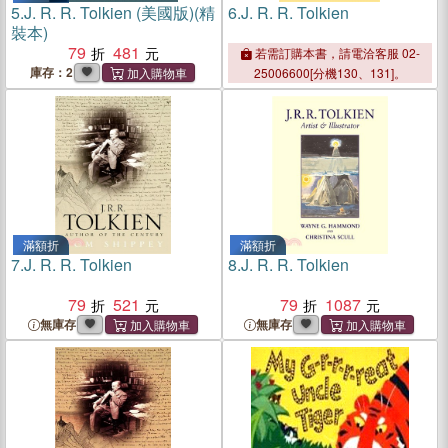
5.
J. R. R. Tolkien (美國版)(精
6.
J. R. R. Tolkien
裝本)
79
481
若需訂購本書，請電洽客服 02-
庫存：2
25006600[分機130、131]。
滿額折
滿額折
7.
J. R. R. Tolkien
8.
J. R. R. Tolkien
79
521
79
1087
無庫存
無庫存