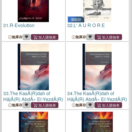
滿額折
31.
R-Evolution
32.
L' A U R O R E
無庫存
無庫存
33.
The KasÃ(R)dah of
34.
The KasÃ(R)dah of
HâjÃ(R) AbdÃ» El-YezdÃ(R)
HâjÃ(R) AbdÃ» El-YezdÃ(R)
無庫存
無庫存