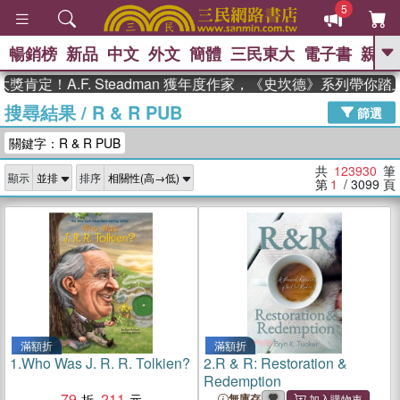
5
暢銷榜
新品
中文
外文
簡體
三民東大
電子書
親子
GO
A.F. Steadman 獲年度作家，《史坎德》系列帶你踏上熱血
搜尋結果
/
R & R PUB
、
熱搜：
東野圭吾
高希均教授回憶錄
篩選
、
、
、
The Odyssey
父親節
如果歷
關鍵字：R & R PUB
、
、
史是一群喵
暑期推薦
國際布克
、
、
獎 臺灣漫遊錄
方念華
台灣的李
共
123930
筆
顯示
排序
、
、
登輝時代
數學女孩：黎曼猜想
第
1
/ 3099
頁
偉大的迷走神經
滿額折
滿額折
1.
Who Was J. R. R. Tolkien?
2.
R & R: Restoration &
Redemption
79
211
無庫存