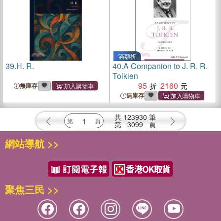
滿額折
39.
H. R.
40.
A Companion to J. R. R.
Tolkien
95
2160
無庫存
無庫存
共
123930
筆
第
3099
頁
網站導航 >>
聚焦三民 >>