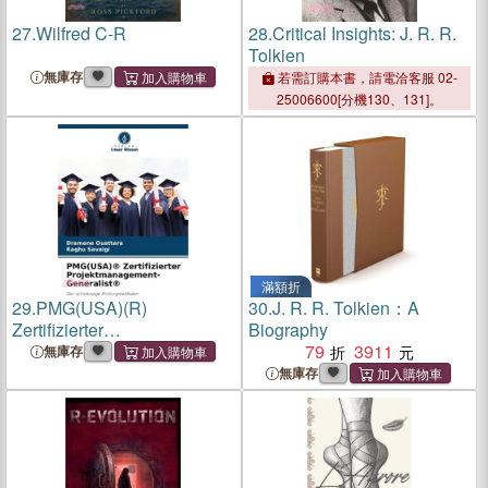
27.
Wilfred C-R
28.
Critical Insights: J. R. R.
Tolkien
無庫存
若需訂購本書，請電洽客服 02-
25006600[分機130、131]。
滿額折
29.
PMG(USA)(R)
30.
J. R. R. Tolkien：A
Zertifizierter
Biography
Projektmanagement-
79
3911
無庫存
Generalist(R)
無庫存