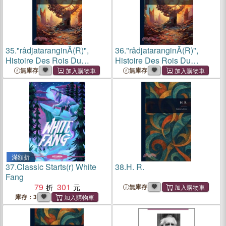
35.
"râdjataranginÃ(R)",
36.
"râdjataranginÃ(R)",
Histoire Des Rois Du
Histoire Des Rois Du
KachmÃ(R)r...
KachmÃ(R)r...
無庫存
無庫存
滿額折
37.
Classic Starts(r) White
38.
H. R.
Fang
79
301
無庫存
庫存：3