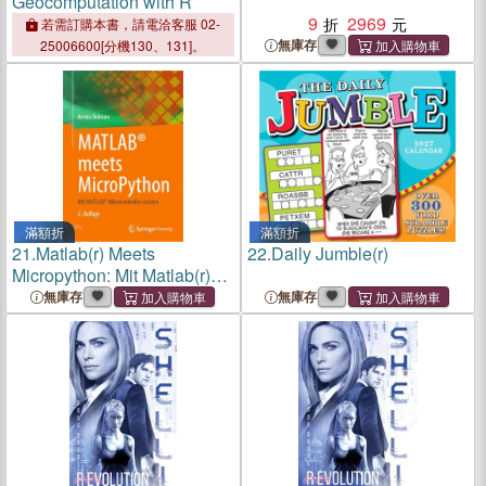
Geocomputation with R
9
2969
若需訂購本書，請電洽客服 02-
無庫存
25006600[分機130、131]。
滿額折
滿額折
21.
Matlab(r) Meets
22.
Daily Jumble(r)
Micropython: Mit Matlab(r)
Mikrocontroller Nutzen
無庫存
無庫存