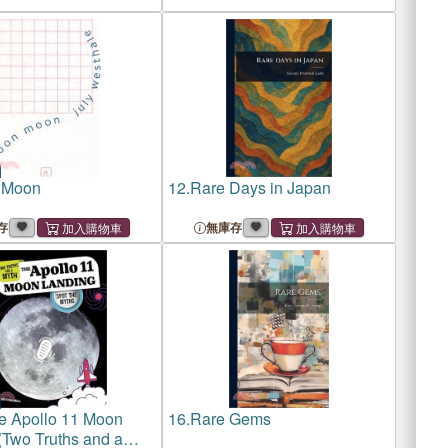
 Moon
12.
Rare Days in Japan
存
無庫存
e Apollo 11 Moon
16.
Rare Gems
(Two Truths and a