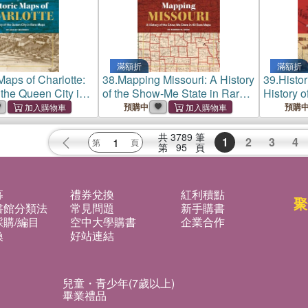
滿額折
滿額折
Maps of Charlotte:
38.
Mapping Missouri: A History
39.
Histor
 the Queen City in
of the Show-Me State in Rare
History o
Maps
City in 
預購中
預購
共
3789
筆
1
2
3
4
第
95
頁
募
禮券兌換
紅利積點
聚
書館分類法
常見問題
新手購書
購/編目
空中大學購書
企業合作
換
好站連結
兒童・青少年(7歲以上)
畢業禮品