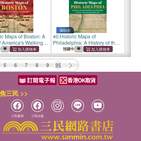
滿額折
ic Maps of Boston: A
40.
Historic Maps of
f America's Walking
Philadelphia: A History of the
Rare Maps
City of Brotherly Love in Rare
中
預購中
Maps
5
6
7
8
9
95
焦三民 >>
三民書局
三民出版