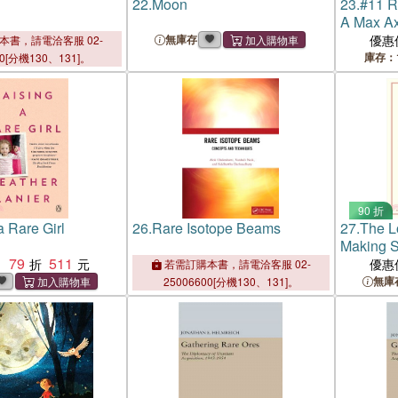
22.
Moon
23.
#11 R
A Max Ax
Adventur
無庫存
優惠
本書，請電洽客服 02-
庫存：
00[分機130、131]。
90 折
a Rare Girl
26.
Rare Isotope Beams
27.
The L
Making S
79
511
Rare, an
：
優惠
若需訂購本書，請電洽客服 02-
Events
無庫
25006600[分機130、131]。