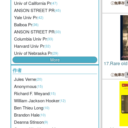
Univ of California Pr
無庫存
(47)
ANSON STREET PR
(45)
Yale Univ Pr
(42)
Balboa Pr
(36)
ANSON STREET PR
(33)
Columbia Univ Pr
(33)
Harvard Univ Pr
(32)
Univ of Nebraska Pr
(29)
More
17.
Rare ol
作者
無庫存
Jules Verne
(20)
Anonymous
(15)
Richard F. Weyand
(15)
William Jackson Hooker
(12)
Ben Thieu Long
(10)
Brandon Hale
(10)
Deanna Stinson
(9)