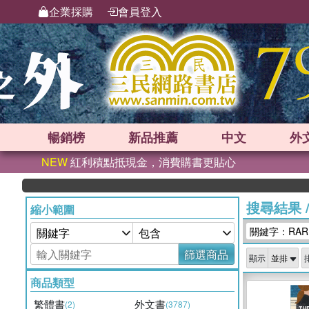
企業採購
會員登入
暢銷榜
新品
推薦
中文
外
NEW
紅利積點抵現金，消費購書更貼心
搜尋結果
縮小範圍
關鍵字：RARE
篩選商品
顯示
商品類型
繁體書
外文書
(2)
(3787)