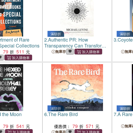
滿額折
滿額折
tment of Rare
2.
Authentic PR: How
3.
Coyote
pecial Collections
Transparency Can Transform
79
511
Your Business
：
無庫存
無庫
滿額折
滿額折
 the Moon
6.
The Rare Bird
7.
A Rare
79
541
79
571
：
優惠價：
無庫
無庫存