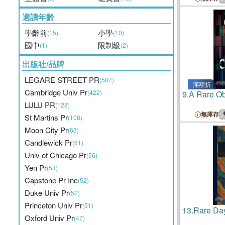
適讀年齡
學齡前
小學
(15)
(10)
國中
限制級
(1)
(2)
出版社/品牌
LEGARE STREET PR
(507)
滿額折
Cambridge Univ Pr
(422)
9.
A Rare O
LULU PR
(128)
無庫存
St Martins Pr
(108)
Moon City Pr
(63)
Candlewick Pr
(61)
Univ of Chicago Pr
(56)
Yen Pr
(53)
Capstone Pr Inc
(52)
Duke Univ Pr
(52)
Princeton Univ Pr
(51)
13.
Rare Day
Oxford Univ Pr
(47)