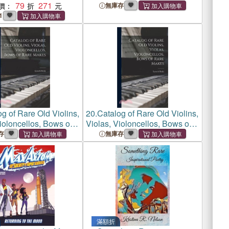
79
271
價：
無庫存
1
g of Rare Old Violins,
20.
Catalog of Rare Old Violins,
ioloncellos, Bows of
Violas, Violoncellos, Bows of
kes
Rare Makes
存
無庫存
滿額折