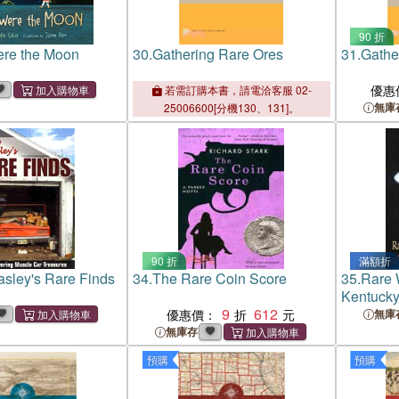
90 折
ere the Moon
30.
Gathering Rare Ores
31.
Gathe
優惠
若需訂購本書，請電洽客服 02-
無庫
25006600[分機130、131]。
90 折
滿額折
asley's Rare Finds
34.
The Rare Coin Score
35.
Rare 
Kentuck
9
612
優惠價：
無庫
無庫存
預購
預購