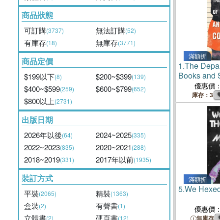
商品狀態
可訂購
無法訂購
(3737)
(52)
有庫存
無庫存
(18)
(3771)
滿額折
商品定價
1.
The Depar
Books and S
$199以下
$200~$399
(8)
(139)
優惠價
$400~$599
$600~$799
(259)
(652)
庫存：3
$800以上
(2731)
出版日期
2026年以後
2024~2025
(64)
(335)
2022~2023
2020~2021
(835)
(288)
2018~2019
2017年以前
(331)
(1935)
裝訂方式
滿額折
5.
We Hexed
平裝
精裝
(2065)
(1363)
盒裝
有聲書
(2)
(1)
優惠價
立體書
硬頁書
(2)
(12)
無庫存