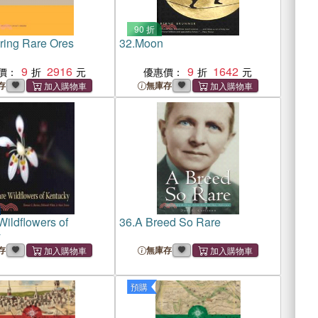
90 折
ring Rare Ores
32.
Moon
9
2916
9
1642
價：
優惠價：
存
無庫存
Wildflowers of
36.
A Breed So Rare
y
存
無庫存
預購