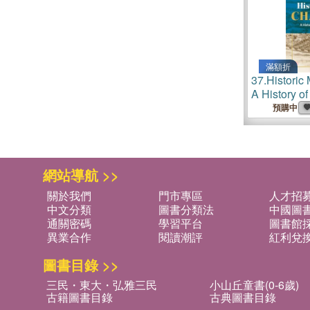
滿額折
37.
Historic 
A History of
Rare Maps
預購中
網站導航 >>
關於我們
門市專區
人才招
中文分類
圖書分類法
中國圖
通關密碼
學習平台
圖書館採
異業合作
閱讀潮評
紅利兌
圖書目錄 >>
三民・東大・弘雅三民
小山丘童書(0-6歲)
古籍圖書目錄
古典圖書目錄