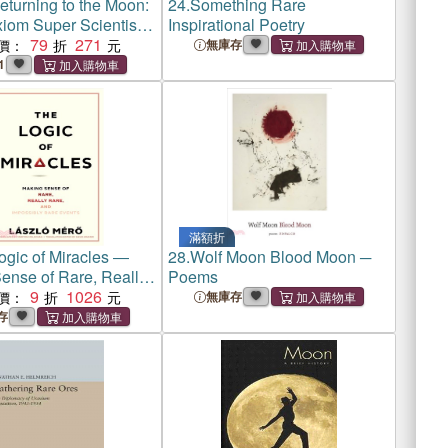
eturning to the Moon:
24.
Something Rare
iom Super Scientist
Inspirational Poetry
e
79
271
價：
無庫存
1
滿額折
ogic of Miracles ―
28.
Wolf Moon Blood Moon ─
ense of Rare, Really
Poems
d Impossibly Rare
9
1026
價：
無庫存
存