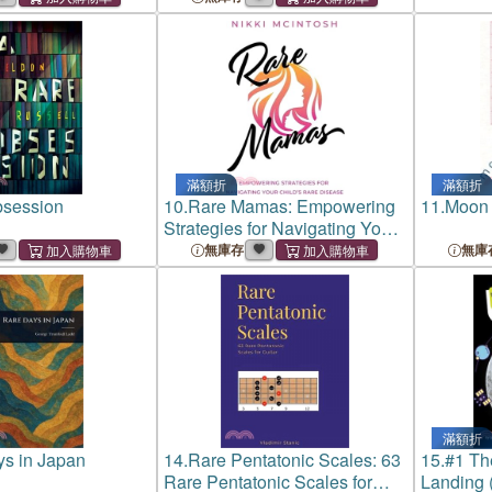
滿額折
滿額折
bsession
10.
Rare Mamas: Empowering
11.
Moon
Strategies for Navigating Your
Child's Rare Disease
無庫存
無庫
滿額折
s in Japan
14.
Rare Pentatonic Scales: 63
15.
#1 Th
Rare Pentatonic Scales for
Landing 