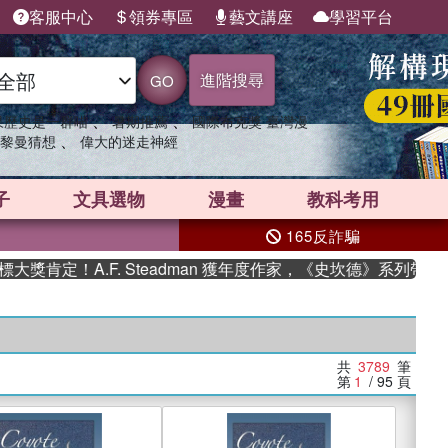
客服中心
領券專區
藝文講座
學習平台
進階搜尋
GO
、
、
果歷史是一群喵
暑期推薦
國際布克獎 臺灣漫
、
黎曼猜想
偉大的迷走神經
子
文具選物
漫畫
教科考用
165反詐騙
A.F. Steadman 獲年度作家，《史坎德》系列帶你踏上熱血
共
3789
筆
第
1
/ 95
頁