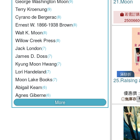
George Washington Moon
21.
Moon
(9)
Terry Kroenung
(9)
若需訂購
Cyrano de Bergerac
(8)
250066
Ernest W. 1866-1938 Brown
(8)
Walt K. Moon
(8)
Willow Creek Press
(8)
Jack London
(7)
James D. Doss
(7)
Kyung Moon Hwang
(7)
Lori Handeland
(7)
滿額折
Moon Lake Books
(7)
25.
Raising 
Abigail Keam
(6)
優惠價
Agnes Giberne
(6)
無庫存
More