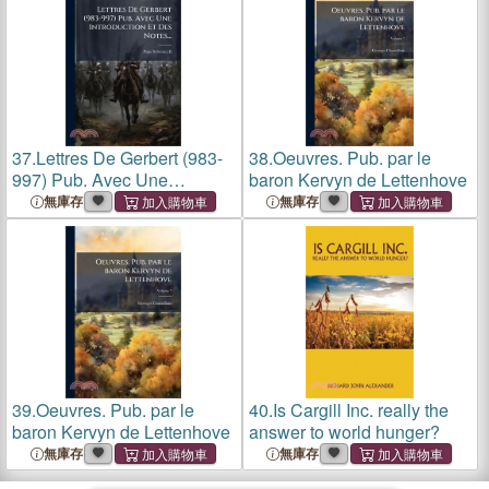
37.
Lettres De Gerbert (983-
38.
Oeuvres. Pub. par le
997) Pub. Avec Une
baron Kervyn de Lettenhove
Introduction Et Des Notes...
無庫存
無庫存
39.
Oeuvres. Pub. par le
40.
Is Cargill Inc. really the
baron Kervyn de Lettenhove
answer to world hunger?
無庫存
無庫存