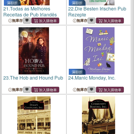
滿額折
滿額折
21.
Todas as Melhores
22.
Die Besten Irischen Pub
Receitas de Pub Irlandês
Rezepte
無庫存
無庫存
滿額折
23.
The Hob and Hound Pub
24.
Manic Monday, Inc.
無庫存
無庫存