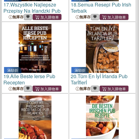
17.
Wszystkie Najlepsze
18.
Semua Resepi Pub Irish
Przepisy Na Irlandzki Pub
Terbaik
無庫存
無庫存
滿額折
滿額折
19.
Alle Beste Ierse Pub
20.
Tüm En İyİ İrlanda Pub
Recepten
Tarİflerİ
無庫存
無庫存