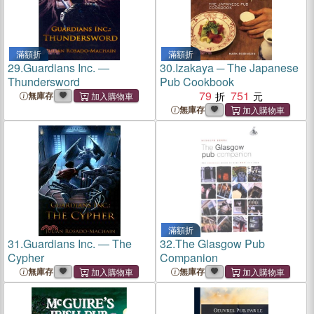
滿額折
滿額折
29.
Guardians Inc. ―
30.
Izakaya ─ The Japanese
Thundersword
Pub Cookbook
79
751
無庫存
無庫存
滿額折
31.
Guardians Inc. ― The
32.
The Glasgow Pub
Cypher
Companion
無庫存
無庫存