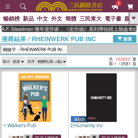
5
暢銷榜
新品
中文
外文
簡體
三民東大
電子書
親子
GO
Steadman 獲年度作家，《史坎德》系列帶你踏上熱血奇幻旅程
搜尋結果
/
RHEINWERK PUB INC
、
熱搜：
東野圭吾
高希均教授回憶錄
篩選
、
、
、
The Odyssey
父親節
如果歷
關鍵字：RHEINWERK PUB IN...
、
、
史是一群喵
暑期推薦
國際布克
、
、
獎 臺灣漫遊錄
方念華
台灣的李
共
103203
筆
顯示
排序
、
、
登輝時代
數學女孩：黎曼猜想
第
1
/ 2581
頁
偉大的迷走神經
滿額折
1.
Walker's Pub
2.
Humanity Inc
無庫存
無庫存