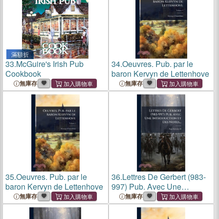
滿額折
33.
McGuire's Irish Pub
34.
Oeuvres. Pub. par le
Cookbook
baron Kervyn de Lettenhove
無庫存
無庫存
35.
Oeuvres. Pub. par le
36.
Lettres De Gerbert (983-
baron Kervyn de Lettenhove
997) Pub. Avec Une
Introduction Et Des Notes...
無庫存
無庫存