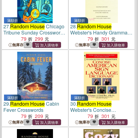
滿額折
滿額折
27.
Random House
Chicago
28.
Random House
Tribune Sunday Crossword
Webster's Handy Grammar,
Puzzles
79
299
Usage & Punctuation
79
301
無庫存
無庫存
滿額折
滿額折
29.
Random House
Cabin
30.
Random House
Fever Crosswords
Webster's Concise
79
209
American Sign Language
79
301
Dictionary
無庫存
無庫存