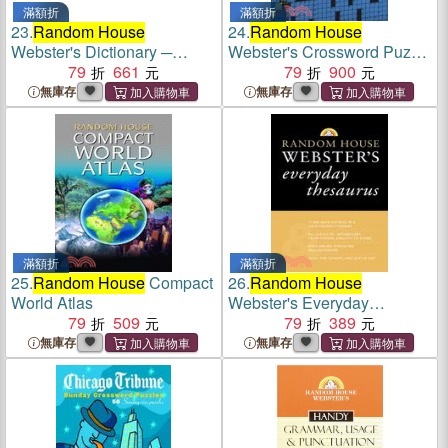
滿額折
滿額折
23.
Random House
24.
Random House
Webster's Dictionary ─
Webster's Crossword Puzzle
Spanish-english English-
79
661
Dictionary
79
900
spanish
無庫存
無庫存
滿額折
滿額折
25.
Random House
Compact
26.
Random House
World Atlas
Webster's Everyday
79
509
Thesaurus
79
389
無庫存
無庫存