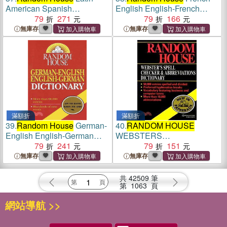
American Spanish
English English-French
Dictionary ─ Spanish-
79
271
Dictionary
79
166
English English-Spanish
無庫存
無庫存
滿額折
滿額折
39.
Random House
German-
40.
RANDOM HOUSE
English English-German
WEBSTERS
Dictionary
79
241
SPELLCHECKER &
79
151
ABBREVIATIONS D
無庫存
無庫存
共
42509
筆
第
1063
頁
網站導航 >>