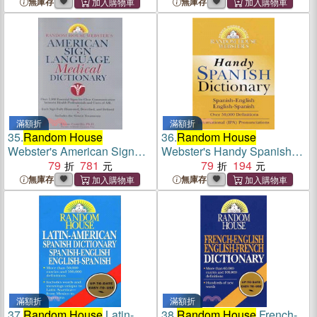
無庫存
無庫存
滿額折
滿額折
35.
Random House
36.
Random House
Webster's American Sign
Webster's Handy Spanish
Language Medical
79
781
Dictionary ─ Spanish
79
194
Dictionary
English/English Spanish :
無庫存
無庫存
Espanol Ingles/Ingles
Espanol
滿額折
滿額折
37.
Random House
Latin-
38.
Random House
French-