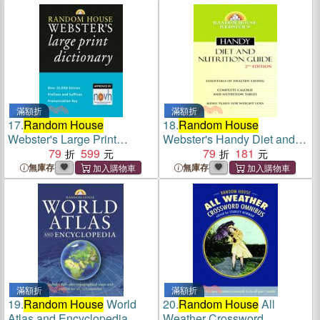
滿額折
滿額折
17.
Random House
18.
Random House
Webster's Large Print
Webster's Handy Diet and
Dictionary
79
599
Nutrition Guide
79
181
無庫存
無庫存
滿額折
滿額折
19.
Random House
World
20.
Random House
All
Atlas and Encyclopedia
Weather Crossword