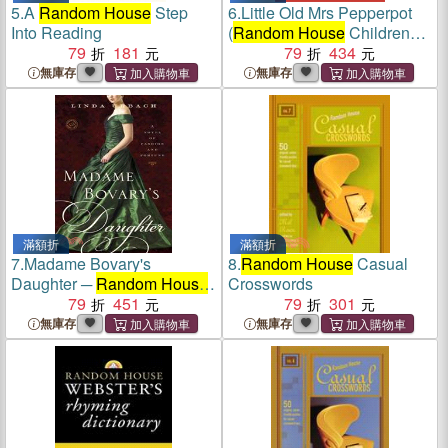
5.
A
Random House
Step
6.
Little Old Mrs Pepperpot
Into Reading
(
Random House
Childrens
79
181
Classic)
79
434
無庫存
無庫存
滿額折
滿額折
7.
Madame Bovary's
8.
Random House
Casual
Daughter ─
Random House
Crosswords
Reader's Circle
79
451
79
301
無庫存
無庫存