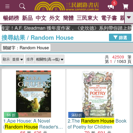
5
暢銷榜
新品
中文
外文
簡體
三民東大
電子書
親子
GO
F. Steadman 獲年度作家，《史坎德》系列帶你踏上熱血奇幻
搜尋結果
/
Random House
、
熱搜：
東野圭吾
高希均教授回憶錄
篩選
、
、
、
The Odyssey
父親節
如果歷
關鍵字：Random House
、
、
史是一群喵
暑期推薦
國際布克
、
、
獎 臺灣漫遊錄
方念華
台灣的李
共
42509
筆
顯示
排序
、
、
登輝時代
數學女孩：黎曼猜想
第
1
/ 1063
頁
偉大的迷走神經
66 折
滿額折
1.
Ape House: A Novel
2.
The
Random House
Book
(
Random House
Reader's
of Poetry for Children
Circle)
66
426
79
691