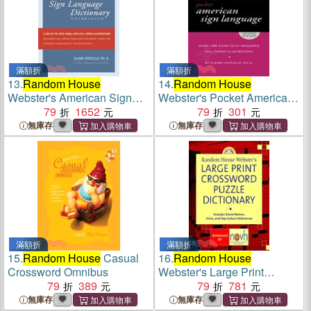
滿額折
滿額折
13.
Random House
14.
Random House
Webster's American Sign
Webster's Pocket American
Language Dictionary
79
1652
Sign Language Dictionary
79
301
無庫存
無庫存
滿額折
滿額折
15.
Random House
Casual
16.
Random House
Crossword Omnibus
Webster's Large Print
79
389
Crossword Puzzle
79
781
Dictionary
無庫存
無庫存