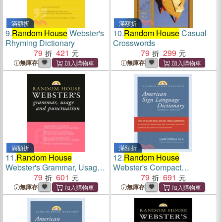
滿額折
滿額折
9.
Random House
Webster's
10.
Random House
Casual
Rhyming Dictionary
Crosswords
79
421
79
299
無庫存
無庫存
滿額折
滿額折
11.
Random House
12.
Random House
Webster's Grammar, Usage,
Webster's Compact
and Punctuation
79
601
American Sign Language
79
691
Dictionary
無庫存
無庫存