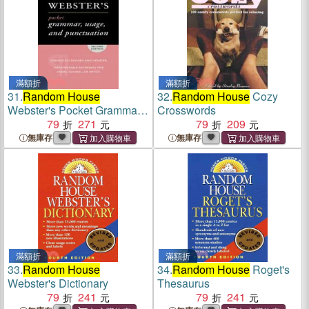
滿額折
滿額折
31.
Random House
32.
Random House
Cozy
Webster's Pocket Grammar,
Crosswords
Usage, and Punctuation
79
271
79
209
無庫存
無庫存
滿額折
滿額折
33.
Random House
34.
Random House
Roget's
Webster's Dictionary
Thesaurus
79
241
79
241