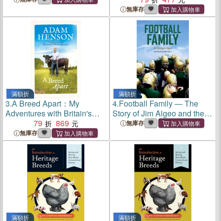
無庫存
滿額折
滿額折
3.
A Breed Apart：My
4.
Football Family ― The
Adventures with Britain's
Story of Jim Algeo and the
Rare Breeds
79
869
Rare Breed of Lansdale
無庫存
無庫存
滿額折
滿額折