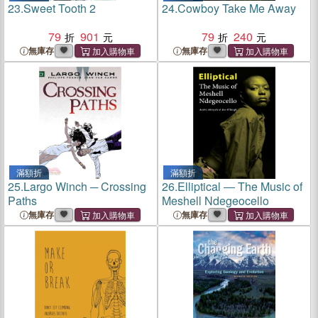
23.
Sweet Tooth 2
24.
Cowboy Take Me Away
79
901
79
240
無庫存
無庫存
滿額折
滿額折
25.
Largo Winch ─ Crossing
26.
Elliptical ― The Music of
Paths
Meshell Ndegeocello
無庫存
無庫存