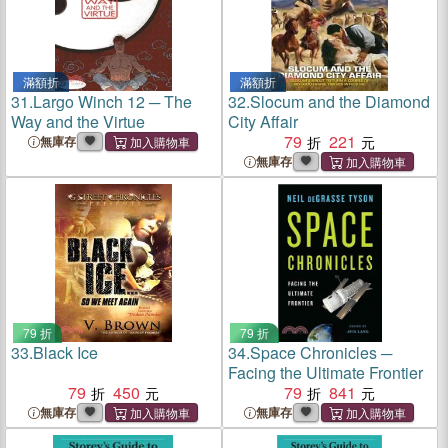
滿額折
滿額折
31.
Largo Winch 12 ─ The
32.
Slocum and the Diamond
Way and the Virtue
City Affair
79
221
無庫存
無庫存
79 折
79 折
33.
Black Ice
34.
Space Chronicles ─
Facing the Ultimate Frontier
79
450
79
841
無庫存
無庫存