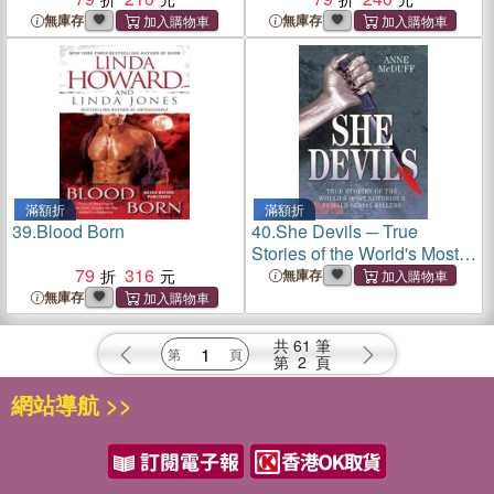
無庫存
無庫存
滿額折
滿額折
39.
Blood Born
40.
She Devils ─ True
Stories of the World's Most
79
316
Notorious Female Serial
無庫存
Killers
無庫存
共
61
筆
第
2
頁
網站導航 >>