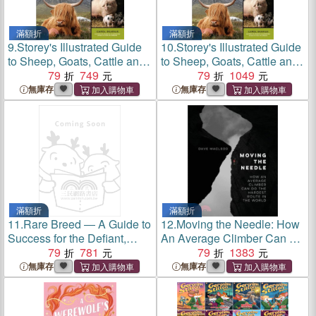
滿額折
滿額折
9.
Storey's Illustrated Guide
10.
Storey's Illustrated Guide
to Sheep, Goats, Cattle and
to Sheep, Goats, Cattle and
Pigs ─ 163 Breeds from
79
749
Pigs ─ 163 Breeds from
79
1049
Common to Rare
Common to Rare
無庫存
無庫存
滿額折
滿額折
11.
Rare Breed ― A Guide to
12.
Moving the Needle: How
Success for the Defiant,
An Average Climber Can Do
Dangerous, and Different
79
781
The Hardest Route In The
79
1383
World
無庫存
無庫存