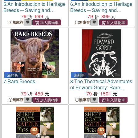
5.
An Introduction to Heritage
6.
An Introduction to Heritage
Breeds ─ Saving and
Breeds ─ Saving and
Raising Rare-Breed
79
599
Raising Rare-Breed
79
899
Livestock and Poultry
Livestock and Poultry
無庫存
無庫存
滿額折
滿額折
7.
Rare Breeds
8.
The Theatrical Adventures
of Edward Gorey: Rare
79
450
Drawings, Scripts, and
79
1501
Stories
無庫存
無庫存