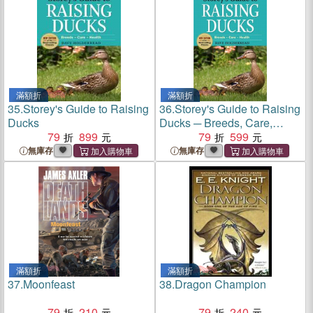
滿額折
滿額折
35.
Storey's Guide to Raising
36.
Storey's Guide to Raising
Ducks
Ducks ─ Breeds, Care,
79
899
Health
79
599
無庫存
無庫存
滿額折
滿額折
37.
Moonfeast
38.
Dragon Champion
79
210
79
240