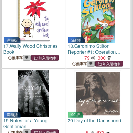
滿額折
滿額折
17.
Wally Wood Christmas
18.
Geronimo Stilton
Book
Reporter #1: Operation
Shufongfong (Graphic
79
300
無庫存
Novel)
無庫存
滿額折
90 折
19.
Notes for a Young
20.
Day of the Dachshund
Gentleman
9
682
無庫存