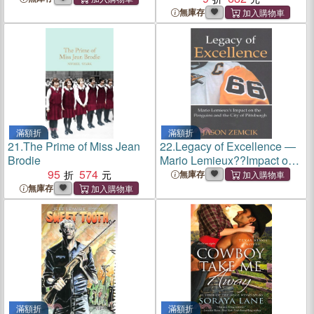
無庫存
滿額折
滿額折
21.
The Prime of Miss Jean
22.
Legacy of Excellence ―
Brodie
Mario Lemieux??Impact on
95
574
the Penguins and the City of
無庫存
Pittsburgh
無庫存
滿額折
滿額折