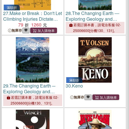
滿額折
27.
Make or Break：Don't Let
28.
The Changing Earth ―
Climbing Injuries Dictate
Exploring Geology and
Your Success
79
1260
Evolution
若需訂購本書，請電洽客服 02-
無庫存
25006600[分機130、131]。
滿額折
29.
The Changing Earth ─
30.
Keno
Exploring Geology and
Evolution
無庫存
若需訂購本書，請電洽客服 02-
25006600[分機130、131]。