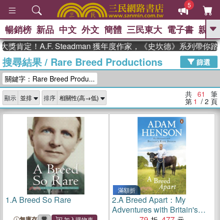
5
暢銷榜
新品
中文
外文
簡體
三民東大
電子書
親子
GO
！A.F. Steadman 獲年度作家，《史坎德》系列帶你踏上熱
搜尋結果
/
Rare Breed Productions
、
、
熱搜：
東野圭吾
The Odyssey
篩選
、
、
父親節
如果歷史是一群喵
暑期
關鍵字：Rare Breed Produ...
、
、
推薦
國際布克獎 臺灣漫遊錄
方
、
、
念華
台灣的李登輝時代
數學女
共
61
筆
顯示
排序
、
孩：黎曼猜想
偉大的迷走神經
第
1
/ 2
頁
滿額折
1.
A Breed So Rare
2.
A Breed Apart：My
Adventures with Britain's
Rare Breeds
79
477
無庫存