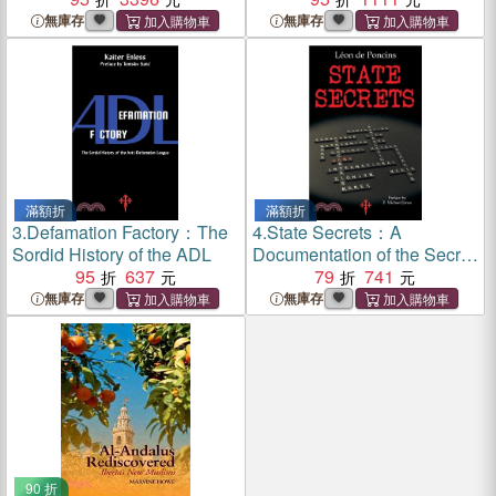
Memory in Granada
Memory in Granada
無庫存
無庫存
滿額折
滿額折
3.
Defamation Factory：The
4.
State Secrets：A
Sordid History of the ADL
Documentation of the Secret
95
637
Revolutionary Mainspring
79
741
Governing Anglo-American
無庫存
無庫存
Politics
90 折