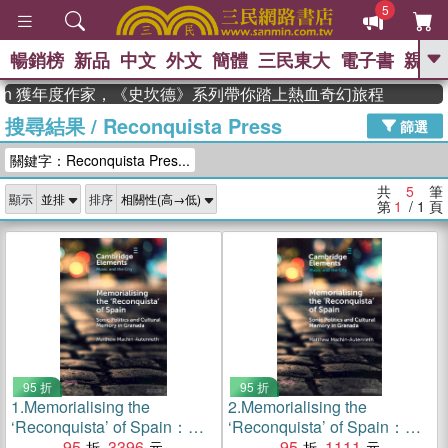
5
暢銷榜
新品
中文
外文
簡體
三民東大
電子書
親子
GO
dman 獲年度作家，《史坎德》系列帶你踏上熱血奇幻旅程
搜尋結果
/
Reconquista Press
、
、
熱搜：
東野圭吾
The Odyssey
篩選
、
如果歷史是一群喵
國際布克獎 臺灣
關鍵字：Reconquista Pres...
、
、
漫遊錄
方念華
台灣的李登輝時
、
、
代
數學女孩：黎曼猜想
偉大的
共
5
筆
顯示
排序
迷走神經
第
1
/ 1
頁
95 折
95 折
1.
Memorialising the
2.
Memorialising the
‘Reconquista’ of Spain：
‘Reconquista’ of Spain：
Sonic Politics and Cultural
95
3396
Sonic Politics and Cultural
95
1111