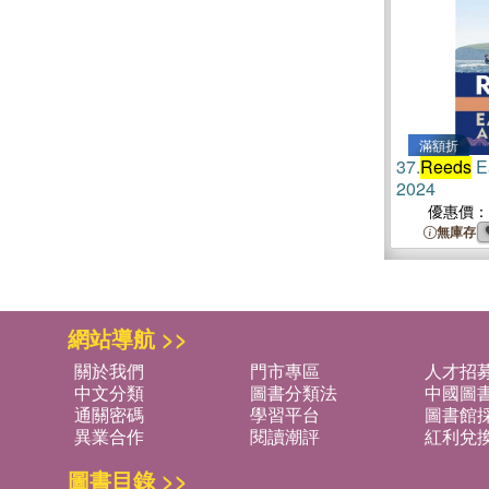
滿額折
37.
Reeds
E
2024
優惠價：
無庫存
網站導航 >>
關於我們
門市專區
人才招
中文分類
圖書分類法
中國圖
通關密碼
學習平台
圖書館採
異業合作
閱讀潮評
紅利兌
圖書目錄 >>