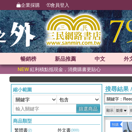
企業採購
會員登入
暢銷榜
新品
推薦
中文
外
NEW
紅利積點抵現金，消費購書更貼心
搜尋結果
縮小範圍
關鍵字：Ree
篩選商品
顯示
商品類型
預購
繁體書
外文書
(2)
(300)