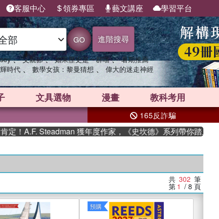
客服中心
領券專區
藝文講座
學習平台
進階搜尋
GO
、
、
、
sey
父親節
如果歷史是一群喵
暑期推薦
、
、
輝時代
數學女孩：黎曼猜想
偉大的迷走神經
子
文具選物
漫畫
教科考用
165反詐騙
 Steadman 獲年度作家，《史坎德》系列帶你踏上熱血奇幻旅程
共
302
筆
第
1
/ 8
頁
預購