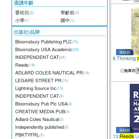
適讀年齡
嬰幼兒
學齡前
(2)
(3)
小學
國中
(1)
(1)
出版社/品牌
Bloomsbury Publishing PLC
(70)
Bloomsbury USA Academic
(25)
滿額折
INDEPENDENT CAT
(24)
9.
Thinking
Reeds
(18)
無庫存
ADLARD COLES NAUTICAL PR
(16)
LEGARE STREET PR
(15)
Lightning Source Inc
(15)
INDEPENDENT CAT
(8)
Bloomsbury Pub Plc USA
(4)
CREATIVE MEDIA PUB
(4)
Adlard Coles Nautical
(3)
Independently published
(3)
滿額折
PBKTYFRL
(3)
13.
Reeds
L