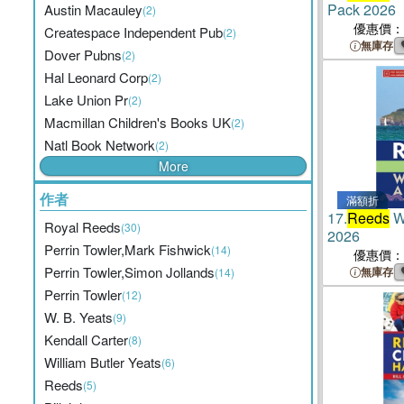
Pack 2026
Austin Macauley
(2)
優惠價：
Createspace Independent Pub
(2)
無庫存
Dover Pubns
(2)
Hal Leonard Corp
(2)
Lake Union Pr
(2)
Macmillan Children's Books UK
(2)
Natl Book Network
(2)
More
作者
滿額折
17.
Reeds
W
Royal Reeds
(30)
2026
Perrin Towler,Mark Fishwick
(14)
優惠價：
Perrin Towler,Simon Jollands
無庫存
(14)
Perrin Towler
(12)
W. B. Yeats
(9)
Kendall Carter
(8)
William Butler Yeats
(6)
Reeds
(5)