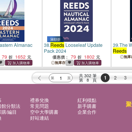
滿額折
astern Almanac
38.
Reeds
Looseleaf Update
39.
The W
Pack 2024
Reeds
79
1652
79
1802
優惠價：
無庫
無庫存
共
302
筆
1
2
3
第
8
頁
募
禮券兌換
紅利積點
聚
書館分類法
常見問題
新手購書
購/編目
空中大學購書
企業合作
換
好站連結