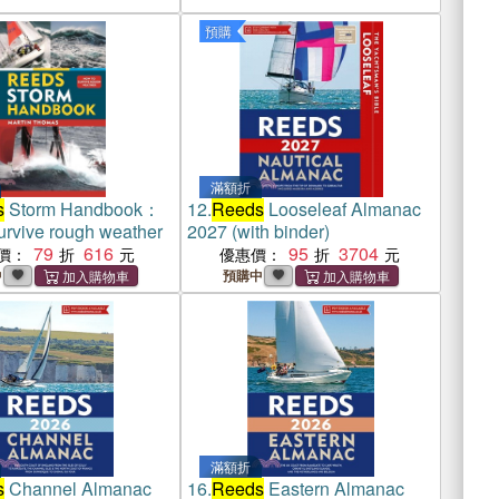
預購
滿額折
s
Storm Handbook：
12.
Reeds
Looseleaf Almanac
urvive rough weather
2027 (with binder)
79
616
95
3704
價：
優惠價：
中
預購中
滿額折
s
Channel Almanac
16.
Reeds
Eastern Almanac