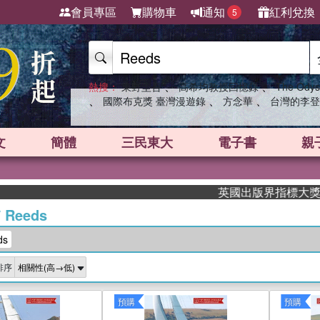
會員專區
購物車
通知
紅利兌換
5
、
、
熱搜：
東野圭吾
高希均教授回憶錄
The Odys
、
、
、
國際布克獎 臺灣漫遊錄
方念華
台灣的李登
文
簡體
三民東大
電子書
親
英國出版界指標大獎肯定！A.F.
/
Reeds
ds
排序
預購
預購