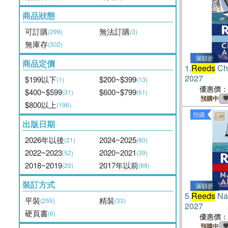
商品狀態
可訂購
無法訂購
(299)
(3)
無庫存
(302)
滿額折
商品定價
1.
Reeds
Ch
2027
$199以下
$200~$399
(1)
(13)
優惠價：
$400~$599
$600~$799
(31)
(61)
預購中
$800以上
(196)
預購
出版日期
2026年以後
2024~2025
(21)
(80)
2022~2023
2020~2021
(52)
(39)
2018~2019
2017年以前
(20)
(89)
裝訂方式
滿額折
5.
Reeds
Nau
平裝
精裝
(255)
(33)
2027
硬頁書
(6)
優惠價：
預購中