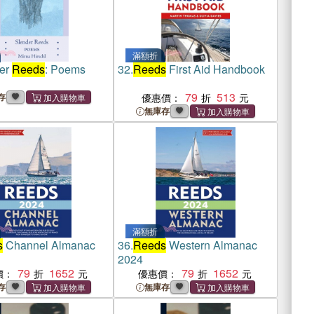
滿額折
er
Reeds
: Poems
32.
Reeds
First Aid Handbook
79
513
存
優惠價：
無庫存
滿額折
s
Channel Almanac
36.
Reeds
Western Almanac
2024
79
1652
79
1652
價：
優惠價：
存
無庫存