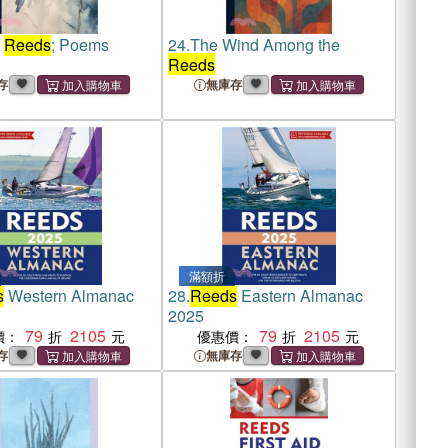
n
Reeds
; Poems
24.
The Wind Among the
Reeds
存
無庫存
滿額折
s
Western Almanac
28.
Reeds
Eastern Almanac
2025
79
2105
79
2105
價：
優惠價：
存
無庫存