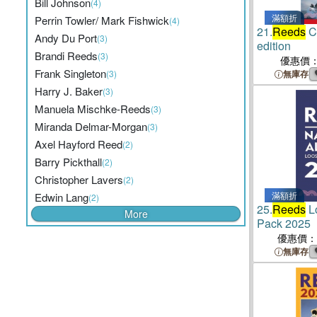
Bill Johnson
(4)
滿額折
Perrin Towler/ Mark Fishwick
(4)
21.
Reeds
C
Andy Du Port
(3)
edition
Brandi Reeds
(3)
優惠價
Frank Singleton
(3)
無庫存
Harry J. Baker
(3)
Manuela Mischke-Reeds
(3)
Miranda Delmar-Morgan
(3)
Axel Hayford Reed
(2)
Barry Pickthall
(2)
Christopher Lavers
(2)
滿額折
Edwin Lang
(2)
25.
Reeds
L
More
Pack 2025
優惠價：
無庫存