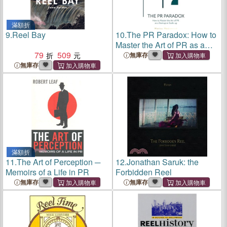
滿額折
9.
Reel Bay
10.
The PR Paradox: How to
Master the Art of PR as a
79
509
Startup or Scale-up
無庫存
無庫存
滿額折
11.
The Art of Perception ─
12.
Jonathan Saruk: the
Memoirs of a Life in PR
Forbidden Reel
無庫存
無庫存