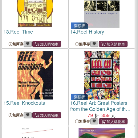
滿額折
13.
Reel Time
14.
Reel History
無庫存
無庫存
滿額折
15.
Reel Knockouts
16.
Reel Art: Great Posters
from the Golden Age of the
Silver Screen
79
359
無庫存
無庫存