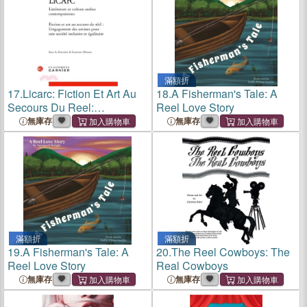
滿額折
17.
Licarc: Fiction Et Art Au
18.
A Fisherman's Tale: A
Secours Du Reel:
Reel Love Story
l'Engagement Des Artistes
無庫存
無庫存
Pour Une Societe Inclusive
Et Egalitaire
滿額折
滿額折
19.
A Fisherman's Tale: A
20.
The Reel Cowboys: The
Reel Love Story
Real Cowboys
無庫存
無庫存