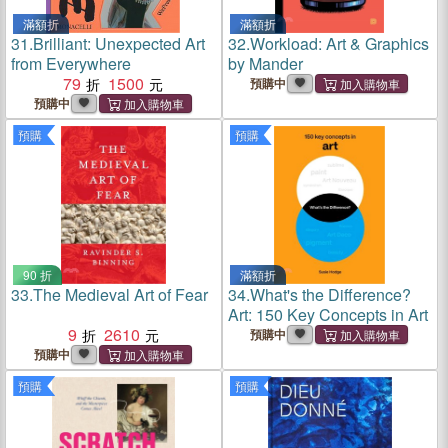
滿額折
滿額折
31.
Brilliant: Unexpected Art
32.
Workload: Art & Graphics
from Everywhere
by Mander
79
1500
預購中
預購中
預購
預購
90 折
滿額折
33.
The Medieval Art of Fear
34.
What's the Difference?
Art: 150 Key Concepts in Art
9
2610
預購中
預購中
預購
預購