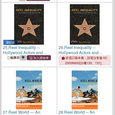
滿額折
25.
Reel Inequality ─
26.
Reel Inequality ─
Hollywood Actors and
Hollywood Actors and
Racism
Racism
無庫存
若需訂購本書，請電洽客服 02-
25006600[分機130、131]。
27.
Reel World ― An
28.
Reel World ─ An