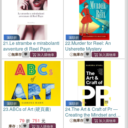
滿額折
滿額折
21.
Le strambe e mirabolanti
22.
Murder for Reel: An
avventure di Reel Payn
Usherette Mystery
無庫存
無庫存
滿額折
滿額折
23.
ABCs of Art (硬頁書)
24.
The Art & Craft of Pr ―
Creating the Mindset and
79
751
Skills to Succeed in Public
無庫存
Relations Today
庫存：3