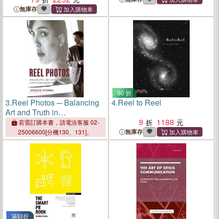
無庫存
90 折
3.
Reel Photos ─ Balancing
4.
Reel to Reel
Art and Truth in
Contemporary Film
9
1188
若需訂購本書，請電洽客服 02-
無庫存
25006600[分機130、131]。
滿額折