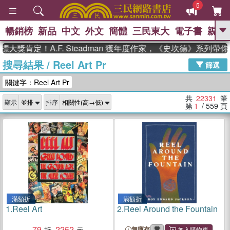
5
暢銷榜
新品
中文
外文
簡體
三民東大
電子書
親子
GO
定！A.F. Steadman 獲年度作家，《史坎德》系列帶你踏上
搜尋結果
/
Reel Art Pr
、
熱搜：
東野圭吾
高希均教授回憶錄
篩選
、
、
、
The Odyssey
父親節
如果歷
關鍵字：Reel Art Pr
、
、
史是一群喵
暑期推薦
國際布克
、
、
獎 臺灣漫遊錄
方念華
台灣的李
共
22331
筆
顯示
排序
、
、
登輝時代
數學女孩：黎曼猜想
第
1
/ 559
頁
偉大的迷走神經
滿額折
滿額折
1.
Reel Art
2.
Reel Around the Fountain
79
2252
無庫存