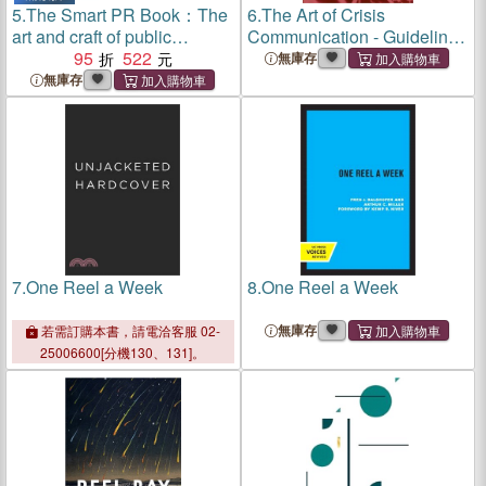
5.
The Smart PR Book：The
6.
The Art of Crisis
art and craft of public
Communication - Guidelines
relations
95
522
for Managing a PR Crisis
無庫存
無庫存
7.
One Reel a Week
8.
One Reel a Week
無庫存
若需訂購本書，請電洽客服 02-
25006600[分機130、131]。