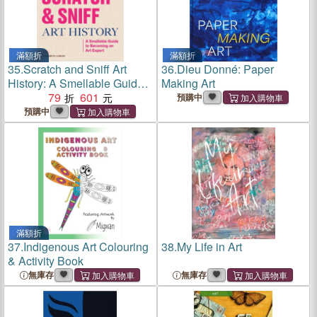
滿額折
滿額折
35.
Scratch and Sniff Art
36.
Dieu Donné: Paper
History: A Smellable Guide
Making Art
to Becoming an Art Expert
79
601
預購中
預購中
滿額折
37.
Indigenous Art Colouring
38.
My Life in Art
& Activity Book
無庫存
無庫存