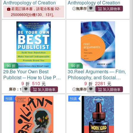
Anthropology of Creation
Anthropology of Creation
無庫存
若需訂購本書，請電洽客服 02-
25006600[分機130、131]。
90 折
90 折
29.
Be Your Own Best
30.
Reel Arguments ― Film,
Publicist ─ How to Use PR
Philosophy, and Social
Techniques to Get Noticed,
9
510
Criticism
9
2281
Hired, and Rewarded at
庫存：1
無庫存
Work
預購
預購