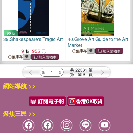
90 折
39.
Shakespeare's Tragic Art
40.
Grove Art Guide to the Art
Market
9
955
無庫存
無庫存
共
22331
筆
第
559
頁
網站導航 >>
聚焦三民 >>