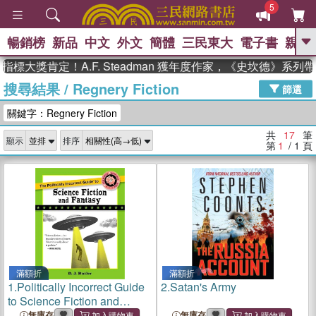
5
暢銷榜
新品
中文
外文
簡體
三民東大
電子書
親子
GO
大獎肯定！A.F. Steadman 獲年度作家，《史坎德》系列
搜尋結果
/
Regnery Fiction
、
熱搜：
東野圭吾
高希均教授回憶錄
篩選
、
、
、
The Odyssey
父親節
如果歷
關鍵字：Regnery Fiction
、
、
史是一群喵
暑期推薦
國際布克
、
、
獎 臺灣漫遊錄
方念華
台灣的李
共
17
筆
顯示
排序
、
、
登輝時代
數學女孩：黎曼猜想
第
1
/ 1
頁
偉大的迷走神經
滿額折
滿額折
1.
Politically Incorrect Guide
2.
Satan's Army
to Science Fiction and
Fantasy
無庫存
無庫存