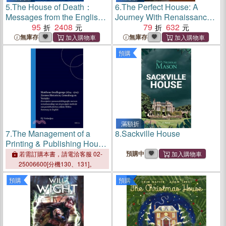
5.
The House of Death：
6.
The Perfect House: A
Messages from the English
Journey With Renaissance
Renaissance
95
2408
Master Andrea Palladio
79
632
無庫存
無庫存
預購
滿額折
7.
The Management of a
8.
Sackville House
Printing & Publishing House
in Renaissance & Baroque
預購中
若需訂購本書，請電洽客服 02-
25006600[分機130、131]。
預購
預購