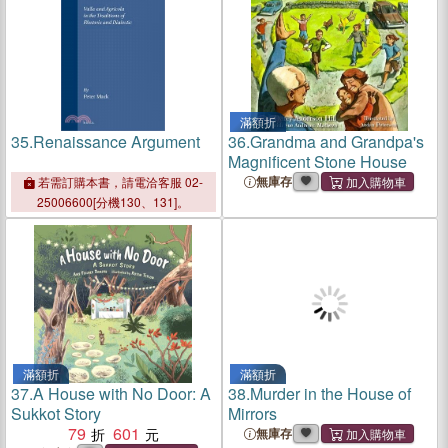
滿額折
35.
Renaissance Argument
36.
Grandma and Grandpa's
Magnificent Stone House
無庫存
若需訂購本書，請電洽客服 02-
25006600[分機130、131]。
滿額折
滿額折
37.
A House with No Door: A
38.
Murder in the House of
Sukkot Story
Mirrors
79
601
無庫存