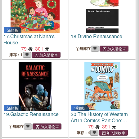
滿額折
17.
Christmas at Nana's
18.
Divino Renaissance
House
79
301
無庫存
庫存：1
滿額折
滿額折
19.
Galactic Renaissance
20.
The History of Western
Art in Comics Part One:
From Prehistory to the
79
391
無庫存
Renaissance
庫存：4