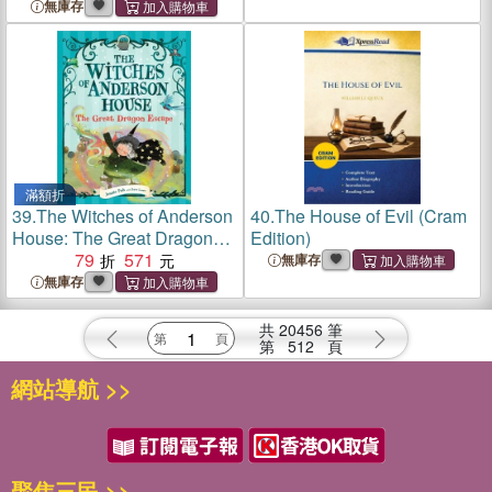
無庫存
滿額折
39.
The Witches of Anderson
40.
The House of Evil (Cram
House: The Great Dragon
Edition)
Escape
79
571
無庫存
無庫存
共
20456
筆
第
512
頁
網站導航 >>
聚焦三民 >>