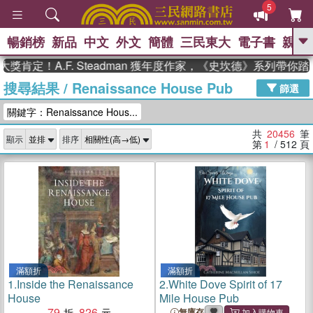
5
暢銷榜
新品
中文
外文
簡體
三民東大
電子書
親子
GO
A.F. Steadman 獲年度作家，《史坎德》系列帶你踏上熱
搜尋結果
/
Renaissance House Pub
、
熱搜：
東野圭吾
高希均教授回憶錄
篩選
、
、
、
The Odyssey
父親節
如果歷
關鍵字：Renaissance Hous...
、
、
史是一群喵
暑期推薦
國際布克
、
、
獎 臺灣漫遊錄
方念華
台灣的李
共
20456
筆
顯示
排序
、
、
登輝時代
數學女孩：黎曼猜想
第
1
/ 512
頁
偉大的迷走神經
滿額折
滿額折
1.
Inside the Renaissance
2.
White Dove Spirit of 17
House
Mile House Pub
79
826
無庫存