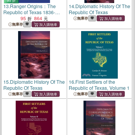
95 折
13.
Ranger Origins：The
14.
Diplomatic History Of The
Republic of Texas 1836-
Republic Of Texas
1845
95
864
無庫存
無庫存
15.
Diplomatic History Of The
16.
First Settlers of the
Republic Of Texas
Republic of Texas, Volume 1
無庫存
無庫存