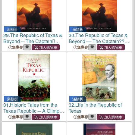
滿額折
滿額折
29.
The Republic of Texas &
30.
The Republic of Texas &
Beyond ─ The Captain
Beyond ― The Captain??
Story
Story
無庫存
無庫存
滿額折
滿額折
31.
Historic Tales from the
32.
Life in the Republic of
Texas Republic ─ A Glimpse
Texas
of Texas Past
無庫存
無庫存