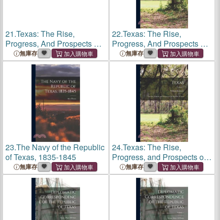
21.
Texas: The Rise,
22.
Texas: The Rise,
Progress, And Prospects Of
Progress, And Prospects Of
The Republic Of Texas
The Republic Of Texas
無庫存
無庫存
23.
The Navy of the Republic
24.
Texas: The Rise,
of Texas, 1835-1845
Progress, and Prospects of
the Republic of Texas;
無庫存
無庫存
Volume 1