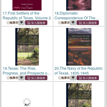
17.
First Settlers of the
18.
Diplomatic
Republic of Texas, Volume 2
Correspondence Of The
Republic Of Texas; Volume
無庫存
無庫存
2
19.
Texas: The Rise,
20.
The Navy of the Republic
Progress, and Prospects of
of Texas, 1835-1845
the Republic of Texas;
無庫存
無庫存
Volume 1