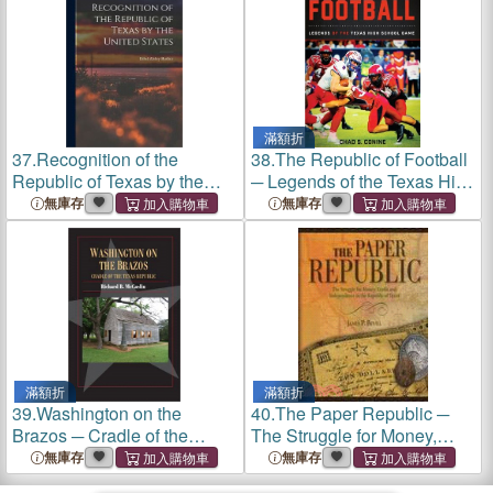
滿額折
37.
Recognition of the
38.
The Republic of Football
Republic of Texas by the
─ Legends of the Texas High
United States
School Game
無庫存
無庫存
滿額折
滿額折
39.
Washington on the
40.
The Paper Republic ─
Brazos ─ Cradle of the
The Struggle for Money,
Texas Republic
Credit and Independence in
無庫存
無庫存
the Republic of Texas