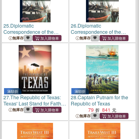
25.
Diplomatic
26.
Diplomatic
Correspondence of the
Correspondence of the
Republic of Texas; Volume 1
Republic of Texas; Volume 1
無庫存
無庫存
滿額折
滿額折
27.
The Republic of Texas:
28.
Captain Putnam for the
Texas' Last Stand for Faith
Republic of Texas
and Freedom
79
841
無庫存
無庫存