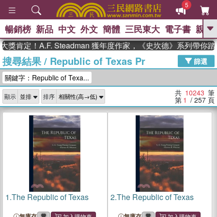
5
暢銷榜
新品
中文
外文
簡體
三民東大
電子書
親子
GO
！A.F. Steadman 獲年度作家，《史坎德》系列帶你踏上熱
搜尋結果
/
Republic of Texas Pr
、
熱搜：
東野圭吾
高希均教授回憶錄
篩選
、
、
、
The Odyssey
父親節
如果歷
關鍵字：Republic of Texa...
、
、
史是一群喵
暑期推薦
國際布克
、
、
獎 臺灣漫遊錄
方念華
台灣的李
共
10243
筆
顯示
排序
、
、
登輝時代
數學女孩：黎曼猜想
第
1
/ 257
頁
偉大的迷走神經
1.
The Republic of Texas
2.
The Republic of Texas
無庫存
無庫存