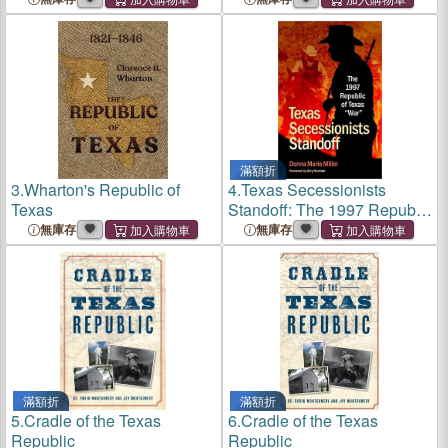
滿額折
3.
Wharton's Republic of
4.
Texas Secessionists
Texas
Standoff: The 1997 Republic
of Texas War
無庫存
無庫存
滿額折
滿額折
5.
Cradle of the Texas
6.
Cradle of the Texas
Republic
Republic