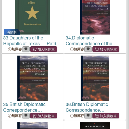
滿額折
33.
Daughters of the
34.
Diplomatic
Republic of Texas ― Patriot
Correspondence of the
Ancestor Album
Republic of Texas, Volume
無庫存
無庫存
2, part 2
35.
British Diplomatic
36.
British Diplomatic
Correspondence
Correspondence
Concerning the Republic of
Concerning the Republic of
無庫存
無庫存
Texas, 1838-1846
Texas, 1838-1846