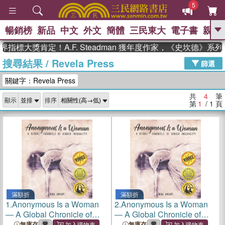
5
暢銷榜
新品
中文
外文
簡體
三民東大
電子書
親子
GO
指標大獎肯定！A.F. Steadman 獲年度作家，《史坎德》系
搜尋結果
/
Revela Press
、
熱搜：
東野圭吾
高希均教授回憶錄
篩選
、
、
、
The Odyssey
父親節
如果歷
關鍵字：Revela Press
、
、
史是一群喵
暑期推薦
國際布克
、
、
獎 臺灣漫遊錄
方念華
台灣的李
共
4
筆
顯示
排序
、
、
登輝時代
數學女孩：黎曼猜想
第
1
/ 1
頁
偉大的迷走神經
滿額折
滿額折
1.
Anonymous Is a Woman
2.
Anonymous Is a Woman
― A Global Chronicle of
― A Global Chronicle of
Gender Inequality
Gender Inequality
無庫存
無庫存