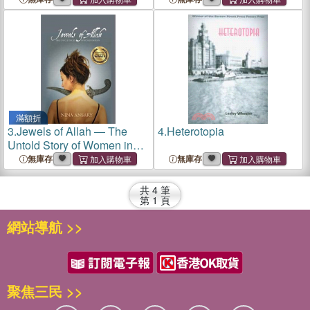
滿額折
3.
Jewels of Allah ― The
4.
Heterotopia
Untold Story of Women in
Iran
無庫存
無庫存
共
4
筆
第
1
頁
網站導航 >>
聚焦三民 >>