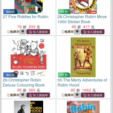
滿額折
95 折
27.
Five Riddles for Robin
28.
Christopher Robin Move
1000 Sticker Book
79
209
95
417
無庫存
無庫存
滿額折
95 折
29.
Christopher Robin
30.
The Merry Adventures of
Deluxe Colouring Book
Robin Hood
95
365
95
1662
無庫存
無庫存