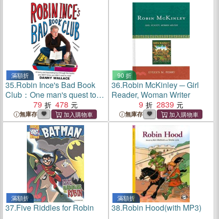
滿額折
90 折
35.
Robin Ince's Bad Book
36.
Robin McKinley ─ Girl
Club：One man's quest to
Reader, Woman Writer
uncover the books that taste
79
478
9
2839
forgot
無庫存
無庫存
滿額折
滿額折
37.
Five Riddles for Robin
38.
Robin Hood(with MP3)