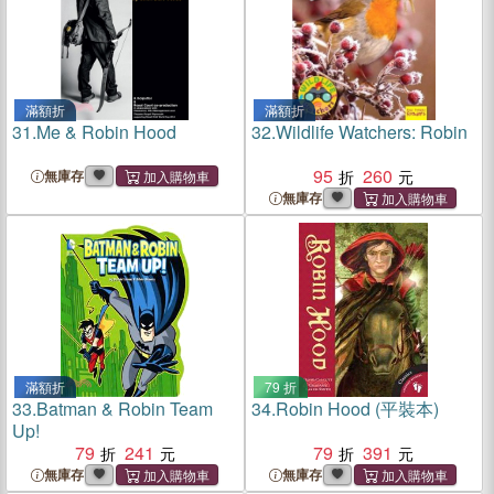
滿額折
滿額折
31.
Me & Robin Hood
32.
Wildlife Watchers: Robin
95
260
無庫存
無庫存
滿額折
79 折
33.
Batman & Robin Team
34.
Robin Hood (平裝本)
Up!
79
241
79
391
無庫存
無庫存