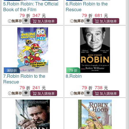
5.
Robin Robin: The Official
6.
Robin Robin to the
Book of the Film
Rescue
79
347
79
681
無庫存
無庫存
滿額折
79 折
7.
Robin Robin to the
8.
Robin
Rescue
79
241
79
738
無庫存
無庫存