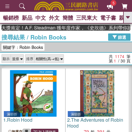
5
暢銷榜
新品
中文
外文
簡體
三民東大
電子書
親子
GO
！A.F. Steadman 獲年度作家，《史坎德》系列帶你踏上熱
搜尋結果
/
Robin Books
、
熱搜：
東野圭吾
高希均教授回憶錄
篩選
、
、
、
The Odyssey
父親節
如果歷
關鍵字：Robin Books
、
、
史是一群喵
暑期推薦
國際布克
、
、
獎 臺灣漫遊錄
方念華
台灣的李
共
1174
筆
顯示
排序
、
、
登輝時代
數學女孩：黎曼猜想
第
1
/ 30
頁
偉大的迷走神經
滿額折
滿額折
1.
Robin Hood
2.
The Adventures of Robin
Hood
79
391
無庫存