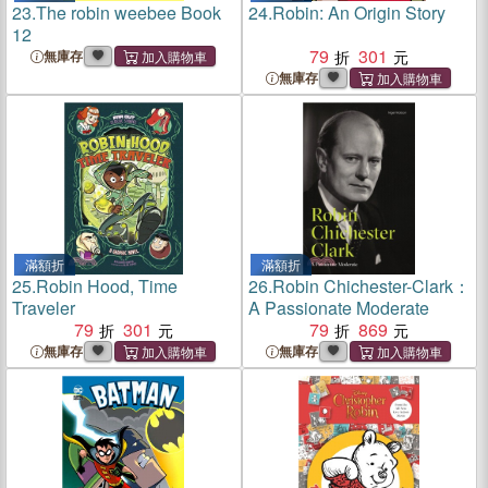
23.
The robin weebee Book
24.
Robin: An Origin Story
12
79
301
無庫存
無庫存
滿額折
滿額折
25.
Robin Hood, Time
26.
Robin Chichester-Clark：
Traveler
A Passionate Moderate
79
301
79
869
無庫存
無庫存