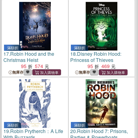
滿額折
滿額折
17.
Robin Hood and the
18.
Disney Robin Hood:
Christmas Heist
Princess of Thieves
95
574
95
469
無庫存
無庫存
滿額折
滿額折
19.
Robin Prytherch：A Life
20.
Robin Hood 7: Prisons,
With Buzzards
Parties & Powerboats