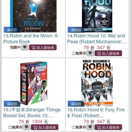
滿額折
滿額折
13.
Robin and the Moon: A
14.
Robin Hood 10: War and
Picture Book
Peas (Robert Muchamore's
Robin Hood)
79
347
預購中
無庫存
滿額折
滿額折
15.
(平裝本)Stranger Things
16.
Robin Hood 9: Fury, Fire
Boxed Set, Books 13:
& Frost (Robert
Runaway Max, Rebel Robin,
79
1304
Muchamore's Robin Hood)
79
347
and Lucas on the Line
無庫存
無庫存