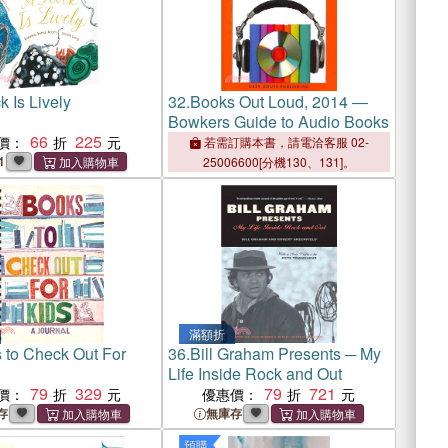
 Is Lively
32.
Books Out Loud, 2014 ―
Bowkers Guide to Audio Books
66
225
價：
若需訂購本書，請電洽客服 02-
1
25006600[分機130、131]。
滿額折
 to Check Out For
36.
Bill Graham Presents ─ My
Life Inside Rock and Out
79
329
79
721
價：
優惠價：
存
無庫存
預購