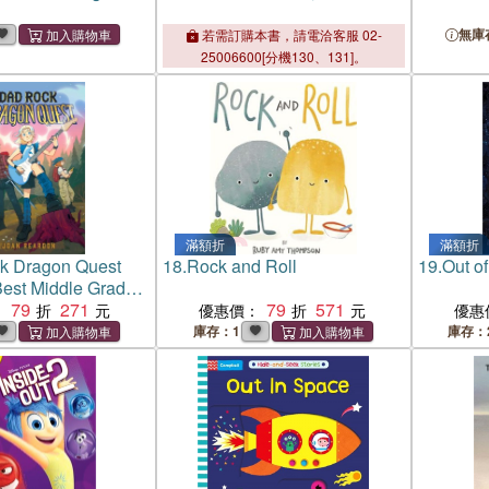
無庫
若需訂購本書，請電洽客服 02-
25006600[分機130、131]。
滿額折
滿額折
k Dragon Quest
18.
Rock and Roll
19.
Out of
Best Middle Grade
79
271
79
571
：
優惠價：
優惠
庫存：1
庫存：