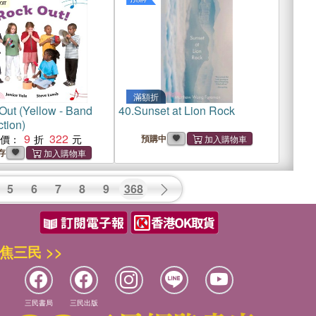
滿額折
Out (Yellow - Band
40.
Sunset at Lion Rock
tion)
9
322
惠價：
預購中
存
5
6
7
8
9
368
焦三民 >>
三民書局
三民出版