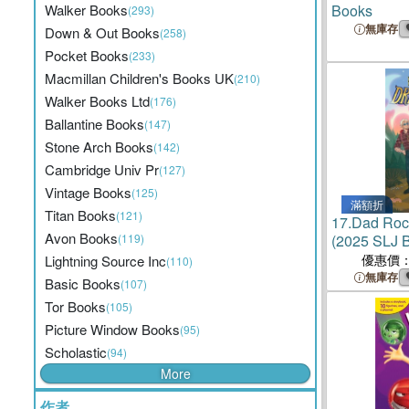
Walker Books
Books
(293)
無庫存
Down & Out Books
(258)
Pocket Books
(233)
Macmillan Children's Books UK
(210)
Walker Books Ltd
(176)
Ballantine Books
(147)
Stone Arch Books
(142)
Cambridge Univ Pr
(127)
Vintage Books
(125)
滿額折
Titan Books
(121)
17.
Dad Roc
Avon Books
(119)
(2025 SLJ 
Books)
優惠價
Lightning Source Inc
(110)
無庫存
Basic Books
(107)
Tor Books
(105)
Picture Window Books
(95)
Scholastic
(94)
More
作者