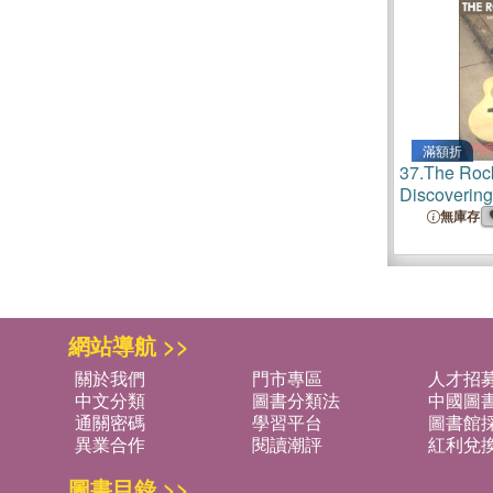
滿額折
37.
The Rock
Discovering 
Unlikely Mu
無庫存
網站導航 >>
關於我們
門市專區
人才招
中文分類
圖書分類法
中國圖
通關密碼
學習平台
圖書館採
異業合作
閱讀潮評
紅利兌
圖書目錄 >>