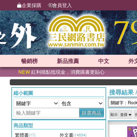
企業採購
會員登入
暢銷榜
新品
推薦
中文
外
NEW
紅利積點抵現金，消費購書更貼心
搜尋結果
縮小範圍
關鍵字：Rock 
篩選商品
顯示
商品類型
繁體書
外文書
(17)
(14654)