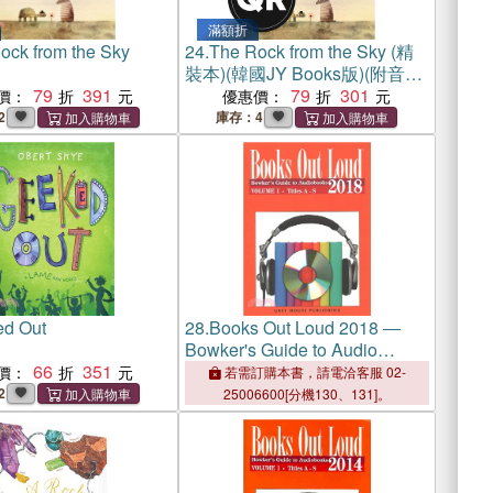
滿額折
ock from the Sky
24.
The Rock from the Sky (精
裝本)(韓國JY Books版)(附音檔
79
391
QRcode)
79
301
價：
優惠價：
2
庫存：4
d Out
28.
Books Out Loud 2018 ―
Bowker's Guide to Audio
66
351
Books
價：
若需訂購本書，請電洽客服 02-
2
25006600[分機130、131]。