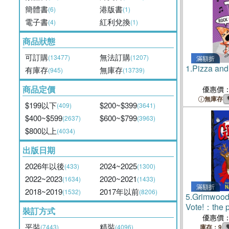
簡體書
港版書
(6)
(1)
電子書
紅利兌換
(4)
(1)
商品狀態
可訂購
無法訂購
(13477)
(1207)
滿額折
1.
Pizza and
有庫存
無庫存
(945)
(13739)
商品定價
優惠價
無庫存
$199以下
$200~$399
(409)
(3641)
$400~$599
$600~$799
(2637)
(3963)
$800以上
(4034)
出版日期
2026年以後
2024~2025
(433)
(1300)
2022~2023
2020~2021
(1634)
(1433)
滿額折
2018~2019
2017年以前
(1532)
(8206)
5.
Grimwood 
Vote!：the p
裝訂方式
loud summer
優惠價
平裝
精裝
(7443)
(4096)
庫存：9