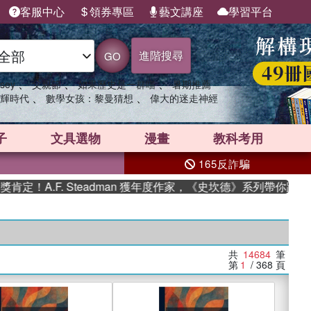
客服中心
領券專區
藝文講座
學習平台
進階搜尋
GO
、
、
、
sey
父親節
如果歷史是一群喵
暑期推薦
、
、
輝時代
數學女孩：黎曼猜想
偉大的迷走神經
子
文具選物
漫畫
教科考用
165反詐騙
. Steadman 獲年度作家，《史坎德》系列帶你踏上熱血奇幻旅
共
14684
筆
第
1
/ 368
頁