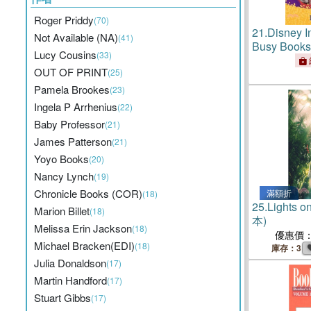
Roger Priddy
(70)
21.
Disney I
Not Available (NA)
(41)
Busy Books
Lucy Cousins
(33)
OUT OF PRINT
(25)
Pamela Brookes
(23)
Ingela P Arrhenius
(22)
Baby Professor
(21)
James Patterson
(21)
Yoyo Books
(20)
Nancy Lynch
(19)
Chronicle Books (COR)
滿額折
(18)
25.
Lights 
Marion Billet
(18)
本)
Melissa Erin Jackson
(18)
優惠價
Michael Bracken(EDI)
(18)
庫存：3
Julia Donaldson
(17)
Martin Handford
(17)
Stuart Gibbs
(17)