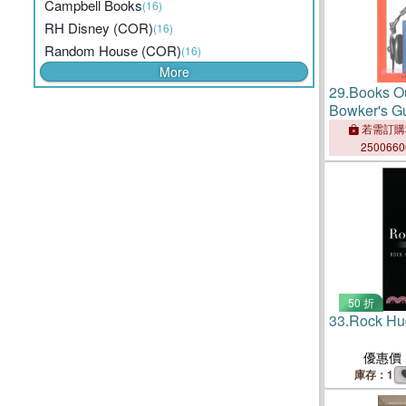
Campbell Books
(16)
RH Disney (COR)
(16)
Random House (COR)
(16)
More
29.
Books O
Bowker's Gu
Books
若需訂購
250066
50 折
33.
Rock Hud
優惠價
庫存：1