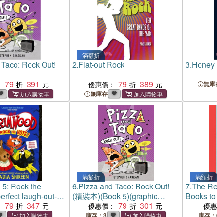
滿額折
 Taco: Rock Out!
2.
Flat-out Rock
3.
Honey 
79
391
79
389
：
優惠價：
無庫
無庫存
滿額折
滿額折
5: Rock the
6.
Pizza and Taco: Rock Out!
7.
The Re
erfect laugh-out-
(精裝本)(Book 5)(graphic
Books to
 holiday read!
79
347
novel)
79
301
You're 1
：
優惠價：
優
庫存：3
庫存：