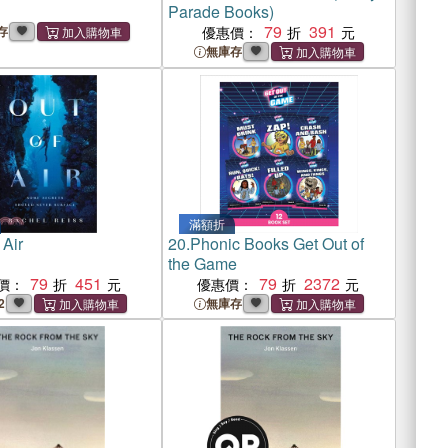
Parade Books)
79
391
存
優惠價：
無庫存
滿額折
 Air
20.
Phonic Books Get Out of
the Game
79
451
79
2372
價：
優惠價：
2
無庫存