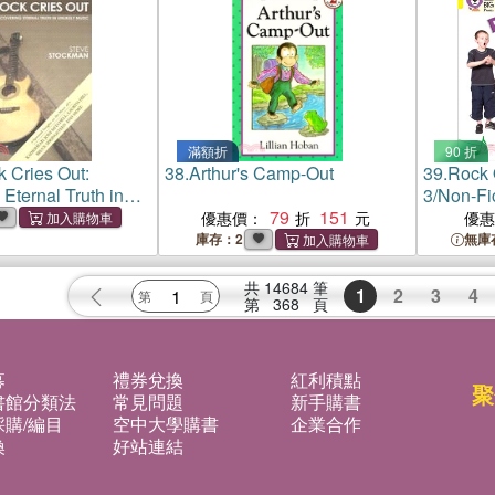
滿額折
90 折
 Cries Out:
38.
Arthur's Camp-Out
39.
Rock 
Eternal Truth in
3/Non-Fic
sic
79
151
優惠價：
優
庫存：2
無庫
共
14684
筆
1
2
3
4
第
368
頁
募
禮券兌換
紅利積點
聚
書館分類法
常見問題
新手購書
購/編目
空中大學購書
企業合作
換
好站連結