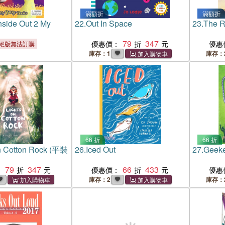
滿額折
滿額折
nside Out 2 My
22.
Out In Space
23.
The R
79
347
優惠價：
優惠
絕版無法訂購
庫存：1
庫存：
66 折
66 折
on Cotton Rock (平裝
26.
Iced Out
27.
Geeke
79
347
66
433
：
優惠價：
優惠
庫存：2
庫存：