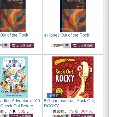
Out of the Rock
4.
Honey Out of the Rock
存
無庫存
滿額折
ading Adventure: 100
8.
Gigantosaurus: Rock Out,
 Check Out Before
ROCKY
2
7
532
79
304
惠價：
優惠價：
6
無庫存