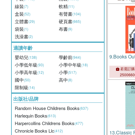
線裝
軟精
(7)
(11)
盒裝
有聲書
(52)
(104)
立體書
硬頁書
(29)
(665)
袋裝
布書
(1)
(9)
洗澡書
(2)
適讀年齡
9.
Books Out
嬰幼兒
學齡前
(138)
(944)
小學低年級
小學中年級
(93)
(18)
若需訂購
小學高年級
小學
(12)
(517)
250066
國中
高中
(50)
(8)
限制級
(14)
出版社/品牌
Random House Childrens Books
(637)
Harlequin Books
(613)
Harpercollins Childrens Books
(477)
Chronicle Books Llc
(412)
13.
Classic