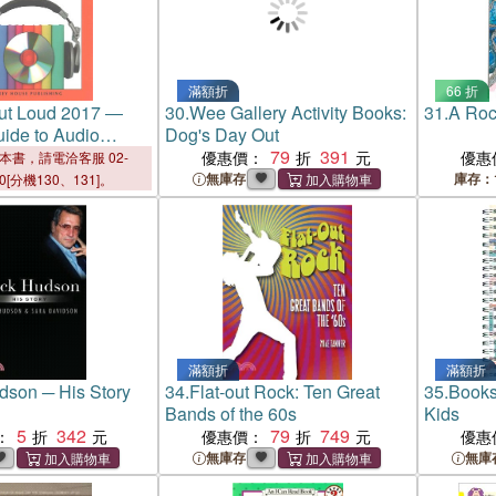
滿額折
66 折
ut Loud 2017 ―
30.
Wee Gallery Activity Books:
31.
A Rock
ide to Audio
Dog's Day Out
79
391
優惠價：
優惠
本書，請電洽客服 02-
無庫存
庫存：
00[分機130、131]。
滿額折
滿額折
son ─ His Story
34.
Flat-out Rock: Ten Great
35.
Books
Bands of the 60s
Kids
5
342
79
749
：
優惠價：
優惠
無庫存
無庫