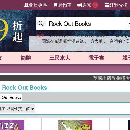
會員專區
購物車
通知
紅利兌換
5
、
、
熱搜：
東野圭吾
高希均教授回憶錄
The Odys
、
、
、
國際布克獎 臺灣漫遊錄
方念華
台灣的李登
文
簡體
三民東大
電子書
親
英國出版界指標大獎肯定！A.F
/
Rock Out Books
Out Books
排序