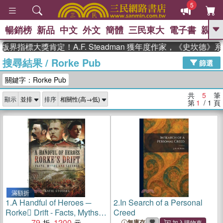
5
暢銷榜
新品
中文
外文
簡體
三民東大
電子書
親子
GO
界指標大獎肯定！A.F. Steadman 獲年度作家，《史坎德
搜尋結果
/
Rorke Pub
、
熱搜：
東野圭吾
高希均教授回憶錄
篩選
、
、
、
The Odyssey
父親節
如果歷
關鍵字：Rorke Pub
、
、
史是一群喵
暑期推薦
國際布克
、
、
獎 臺灣漫遊錄
方念華
台灣的李
共
5
筆
顯示
排序
、
、
登輝時代
數學女孩：黎曼猜想
第
1
/ 1
頁
偉大的迷走神經
滿額折
1.
A Handful of Heroes ─
2.
In Search of a Personal
Rorke Drift - Facts, Myths
Creed
and Legends
79
1200
無庫存