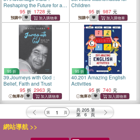
Reshaping the Future for an
Children
Equitable World Order
95
1728
95
987
預購中
預購中
95 折
95 折
39.
Journeys with God：
40.
201 Amazing English
Belief, Faith and Trust
Activities
95
2963
95
740
無庫存
無庫存
共
205
筆
第
6
頁
網站導航 >>