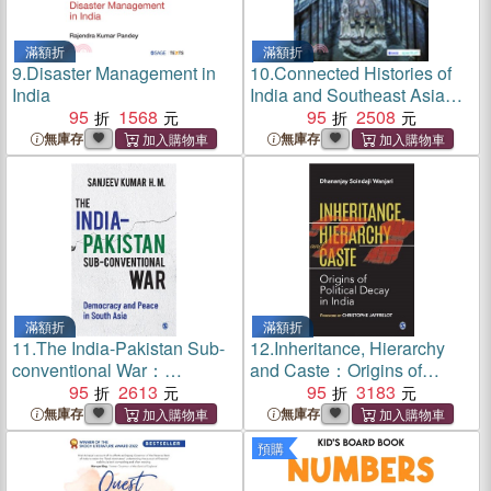
滿額折
滿額折
9.
Disaster Management in
10.
Connected Histories of
India
India and Southeast Asia：
95
1568
Icons, Narratives,
95
2508
Monuments
無庫存
無庫存
滿額折
滿額折
11.
The India-Pakistan Sub-
12.
Inheritance, Hierarchy
conventional War：
and Caste：Origins of
Democracy and Peace in
95
2613
Political Decay in India
95
3183
South Asia
無庫存
無庫存
預購