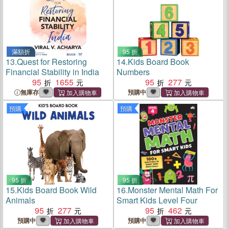
滿額折
95 折
13.
Quest for Restoring
14.
Kids Board Book
Financial Stability in India
Numbers
95
1655
95
277
無庫存
預購中
預購
預購
95 折
95 折
15.
Kids Board Book Wild
16.
Monster Mental Math For
Animals
Smart Kids Level Four
95
277
95
462
預購中
預購中