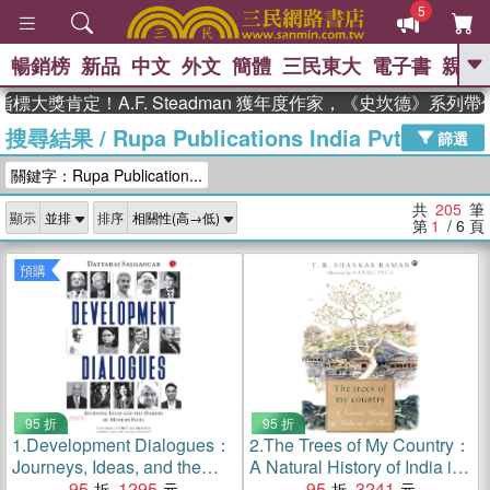
5
暢銷榜
新品
中文
外文
簡體
三民東大
電子書
親子
GO
肯定！A.F. Steadman 獲年度作家，《史坎德》系列帶你踏
搜尋結果
/
Rupa Publications India Pvt Ltd
、
熱搜：
東野圭吾
高希均教授回憶錄
篩選
、
、
、
The Odyssey
父親節
如果歷
關鍵字：Rupa Publication...
、
、
史是一群喵
暑期推薦
國際布克
、
、
獎 臺灣漫遊錄
方念華
台灣的李
共
205
筆
顯示
排序
、
、
登輝時代
數學女孩：黎曼猜想
第
1
/ 6
頁
偉大的迷走神經
預購
95 折
95 折
1.
Development Dialogues：
2.
The Trees of My Country：
Journeys, Ideas, and the
A Natural History of India in
Makers of Modern India
95
1295
50 Trees
95
3241