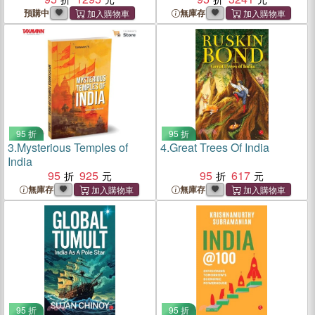
預購中
無庫存
95 折
95 折
3.
Mysterious Temples of
4.
Great Trees Of India
India
95
925
95
617
無庫存
無庫存
95 折
95 折