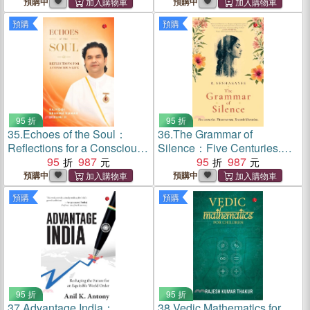
預購中
預購中
預購
預購
95 折
95 折
35.
Echoes of the Soul：
36.
The Grammar of
Reflections for a Conscious
Silence：Five Centuries.
Life
95
987
Three Women. Towards
95
987
Liberation.
預購中
預購中
預購
預購
95 折
95 折
37.
Advantage India：
38.
Vedic Mathematics for