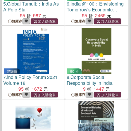
5.
Global Tumult:：India As
6.
India @100：Envisioning
A Pole Star
Tomorrow's Economic
95
987
Powerhouse
95
2469
無庫存
無庫存
滿額折
90 折
7.
India Policy Forum 2021：
8.
Corporate Social
Volume 18
Responsibility in India
95
1672
9
1447
無庫存
無庫存