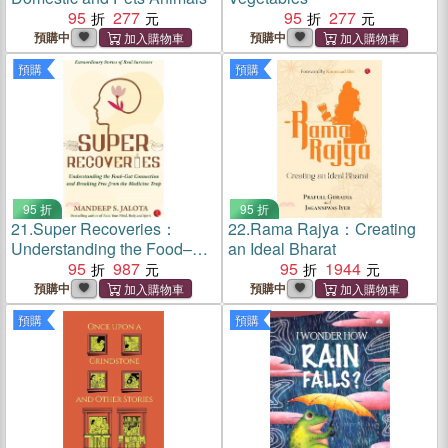
95
277
95
277
預購中
預購中
預購
預購
95 折
95 折
21.
Super Recoveries：
22.
Rama Rajya：Creating
Understanding the Food–
an Ideal Bharat
Gut Connection and
95
987
95
1944
Breaking Free from the
預購中
預購中
Medicine Trap
預購
預購