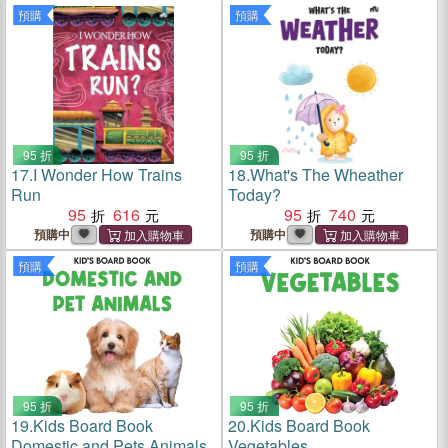
預購
預購
95 折
95 折
17.
I Wonder How Trains
18.
What's The Wheather
Run
Today?
95
616
95
740
預購中
預購中
預購
預購
95 折
95 折
19.
Kids Board Book
20.
Kids Board Book
Domestic and Pets Animals
Vegetables