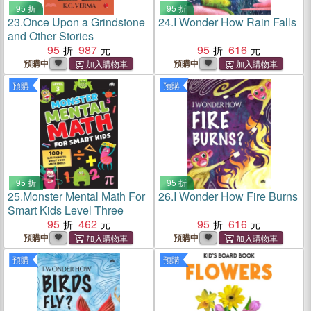
95 折
95 折
23.
Once Upon a Grindstone
24.
I Wonder How Rain Falls
and Other Stories
95
987
95
616
預購中
預購中
預購
預購
95 折
95 折
25.
Monster Mental Math For
26.
I Wonder How Fire Burns
Smart Kids Level Three
95
462
95
616
預購中
預購中
預購
預購