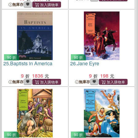
Edition
Difference in the World
無庫存
90 折
90 折
25.
Baptists in America
26.
Jane Eyre
9
1836
9
198
無庫存
無庫存
90 折
90 折