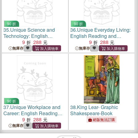
90 折
90 折
35.
Unique Science and
36.
Unique Everyday Living:
Technology: English
English Reading and
Reading and Vocabulary (附
9
288
Vocabulary (附MP3一片)
9
288
MP3一片)
無庫存
無庫存
90 折
37.
Unique Workplace and
38.
King Lear- Graphic
Career: English Reading
Shakespeare-Book
and Vocabulary (附MP3一
9
288
絕版無法訂購
片)
無庫存