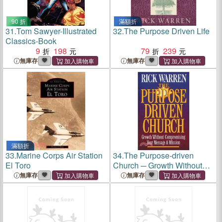
90 折
滿額折
31.
Tom Sawyer-Illustrated
32.
The Purpose Driven Life
Classics-Book
9
198
79
239
無庫存
無庫存
滿額折
33.
Marine Corps Air Station
34.
The Purpose-driven
El Toro
Church ─ Growth Without
Compromising Your
無庫存
無庫存
Message And Mission