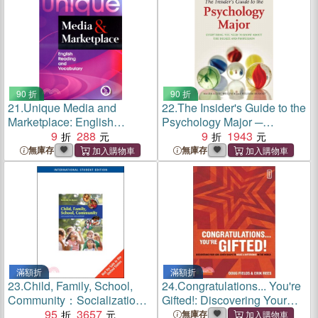
90 折
90 折
21.
Unique Media and
22.
The Insider's Guide to the
Marketplace: English
Psychology Major ─
Reading and Vocabulary (附
9
288
Everything You Need to
9
1943
MP3一片)
Know About the Degree and
無庫存
無庫存
Profession
滿額折
滿額折
23.
Child, Family, School,
24.
Congratulations... You're
Community：Socialization
Gifted!: Discovering Your
and Support, International
95
3657
God-given Shape to Make a
無庫存