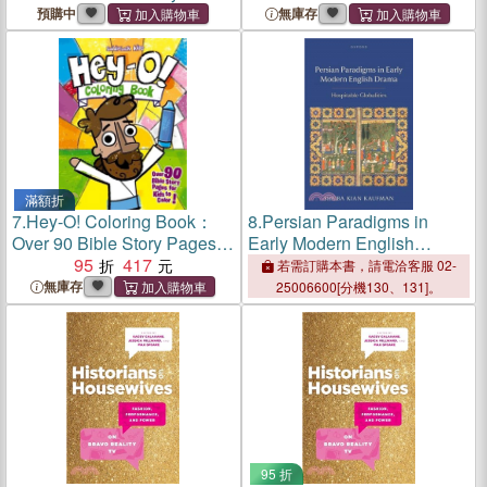
(Large Format Edition)
預購中
無庫存
滿額折
7.
Hey-O! Coloring Book：
8.
Persian Paradigms in
Over 90 Bible Story Pages
Early Modern English
for Kids to Color
95
417
Drama：Hospitable
若需訂購本書，請電洽客服 02-
Globalities
無庫存
25006600[分機130、131]。
95 折