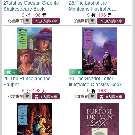
27.
Julius Caesar- Graphic
28.
The Last of the
Shakespeare-Book
Mohicans-Illustrated
9
198
Classics-Book
9
198
無庫存
無庫存
90 折
90 折
29.
The Prince and the
30.
The Scarlet Letter-
Pauper
Illustrated Classics-Book
9
198
9
198
無庫存
無庫存