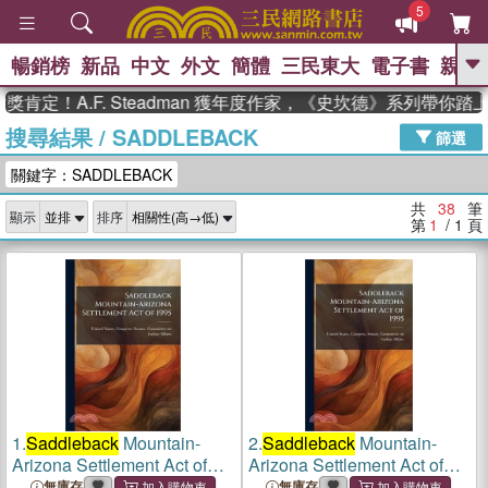
5
暢銷榜
新品
中文
外文
簡體
三民東大
電子書
親子
GO
A.F. Steadman 獲年度作家，《史坎德》系列帶你踏上熱血
搜尋結果
/
SADDLEBACK
、
熱搜：
東野圭吾
高希均教授回憶錄
篩選
、
、
、
The Odyssey
父親節
如果歷
關鍵字：SADDLEBACK
、
、
史是一群喵
暑期推薦
國際布克
、
、
獎 臺灣漫遊錄
方念華
台灣的李
共
38
筆
顯示
排序
、
、
登輝時代
數學女孩：黎曼猜想
第
1
/ 1
頁
偉大的迷走神經
1.
Saddleback
Mountain-
2.
Saddleback
Mountain-
Arizona Settlement Act of
Arizona Settlement Act of
1995
1995
無庫存
無庫存