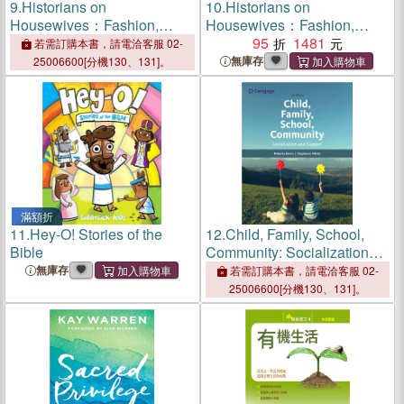
9.
Historians on
10.
Historians on
Housewives：Fashion,
Housewives：Fashion,
Performance, and Power on
Performance, and Power on
95
1481
若需訂購本書，請電洽客服 02-
Bravo Reality TV
Bravo Reality TV
無庫存
25006600[分機130、131]。
滿額折
11.
Hey-O! Stories of the
12.
Child, Family, School,
Bible
Community: Socialization
and Support
無庫存
若需訂購本書，請電洽客服 02-
25006600[分機130、131]。