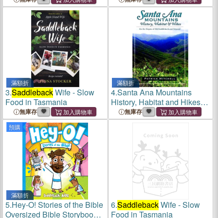
滿額折
滿額折
3.
Saddleback
Wife - Slow
4.
Santa Ana Mountains
Food in Tasmania
History, Habitat and Hikes—
On the Slopes of Old
無庫存
無庫存
Saddleback
and Beyond
預購
滿額折
5.
Hey-O! Stories of the Bible
6.
Saddleback
Wife - Slow
Oversized Bible Storybook
Food in Tasmania