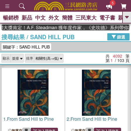
5
暢銷榜
新品
中文
外文
簡體
三民東大
電子書
親子
GO
定！A.F. Steadman 獲年度作家，《史坎德》系列帶你踏上
搜尋結果
/
SAND HILL PUB
、
、
熱搜：
東野圭吾
The Odyssey
篩選
、
、
父親節
如果歷史是一群喵
暑期
關鍵字：SAND HILL PUB
、
、
推薦
國際布克獎 臺灣漫遊錄
方
、
、
念華
台灣的李登輝時代
數學女
共
4092
筆
顯示
排序
、
孩：黎曼猜想
偉大的迷走神經
第
1
/ 103
頁
1.
From Sand Hill to Pine
2.
From Sand Hill to Pine
無庫存
無庫存