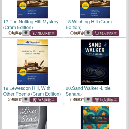
17.
The Notting Hill Mystery
18.
Witching Hill (Cram
(Cram Edition)
Edition)
無庫存
無庫存
19.
Lewesdon Hill, With
20.
Sand Walker -Little
Other Poems (Cram Edition)
Sahara-
無庫存
無庫存