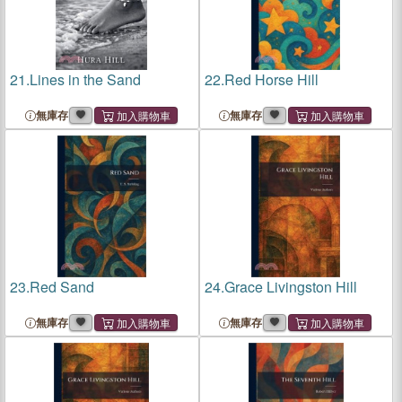
21.
Lines in the Sand
22.
Red Horse Hill
無庫存
無庫存
23.
Red Sand
24.
Grace Livingston Hill
無庫存
無庫存