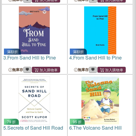
滿額折
滿額折
3.
From Sand Hill to Pine
4.
From Sand Hill to Pine
無庫存
無庫存
79 折
95 折
5.
Secrets of Sand Hill Road
6.
The Volcano Sand Hill