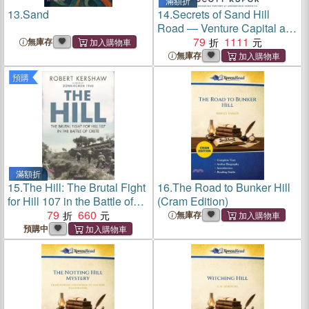
滿額折
13.
Sand
14.
Secrets of Sand Hill
Road ― Venture Capital and
How to Get It
79
1111
無庫存
無庫存
預購
滿額折
15.
The Hill: The Brutal Fight
16.
The Road to Bunker Hill
for Hill 107 in the Battle of
(Cram Edition)
Crete
79
660
無庫存
預購中