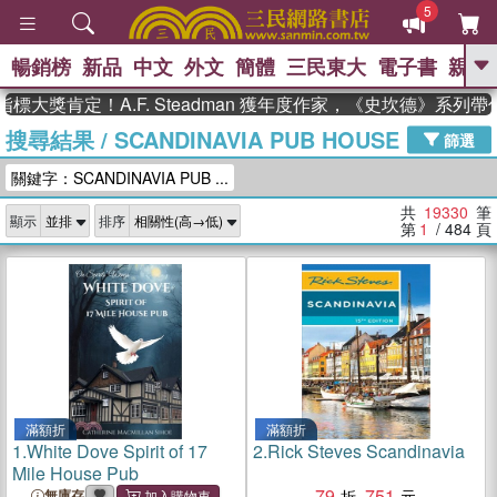
5
暢銷榜
新品
中文
外文
簡體
三民東大
電子書
親子
GO
肯定！A.F. Steadman 獲年度作家，《史坎德》系列帶你踏
搜尋結果
/
SCANDINAVIA PUB HOUSE
、
熱搜：
東野圭吾
高希均教授回憶錄
篩選
、
、
、
The Odyssey
父親節
如果歷
關鍵字：SCANDINAVIA PUB ...
、
、
史是一群喵
暑期推薦
國際布克
、
、
獎 臺灣漫遊錄
方念華
台灣的李
共
19330
筆
顯示
排序
、
、
登輝時代
數學女孩：黎曼猜想
第
1
/ 484
頁
偉大的迷走神經
滿額折
滿額折
1.
White Dove Spirit of 17
2.
Rick Steves Scandinavia
Mile House Pub
79
751
無庫存