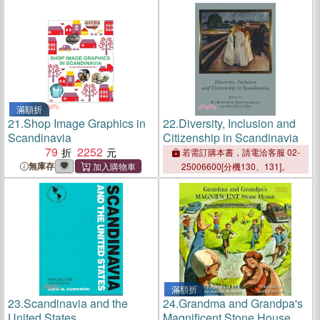
滿額折
21.
Shop Image Graphics in
22.
Diversity, Inclusion and
Scandinavia
Citizenship in Scandinavia
79
2252
若需訂購本書，請電洽客服 02-
無庫存
25006600[分機130、131]。
滿額折
23.
Scandinavia and the
24.
Grandma and Grandpa's
United States
Magnificent Stone House