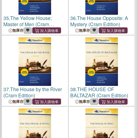
35.
The Yellow House;
36.
The House Opposite: A
Master of Men (Cram
Mystery (Cram Edition)
Edition)
無庫存
無庫存
37.
The House by the River
38.
THE HOUSE OF
(Cram Edition)
BALTAZAR (Cram Edition)
無庫存
無庫存