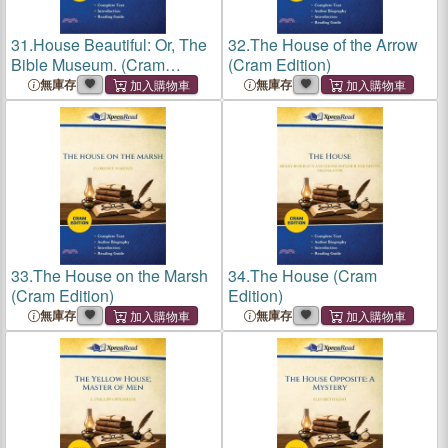
31.
House Beautiful: Or, The
32.
The House of the Arrow
Bible Museum. (Cram
(Cram Edition)
Edition)
無庫存
無庫存
33.
The House on the Marsh
34.
The House (Cram
(Cram Edition)
Edition)
無庫存
無庫存