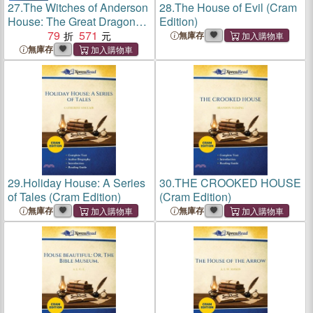
27.
The Witches of Anderson
28.
The House of Evil (Cram
House: The Great Dragon
Edition)
Escape
79
571
無庫存
無庫存
29.
Holiday House: A Series
30.
THE CROOKED HOUSE
of Tales (Cram Edition)
(Cram Edition)
無庫存
無庫存