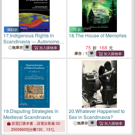
滿額折
75 折
17.
Indigenous Rights in
18.
The House of Memories
Scandinavia ― Autonomous
Sami Law
75
168
無庫存
庫存：1
19.
Disputing Strategies in
20.
Whatever Happened to
Medieval Scandinavia
Sex in Scandinavia?
無庫存
若需訂購本書，請電洽客服 02-
25006600[分機130、131]。