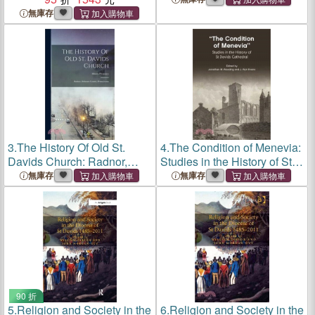
Pennsylvania
無庫存
3.
The History Of Old St.
4.
The Condition of Menevia:
Davids Church: Radnor,
Studies in the History of St
Delaware County,
Davids Cathedral
無庫存
無庫存
Pennsylvania
90 折
5.
Religion and Society in the
6.
Religion and Society in the