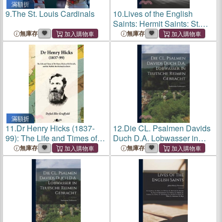
滿額折
9.
The St. Louis Cardinals
10.
Lives of the English
Saints: Hermit Saints: St.
Gundleus; St. Heilier; St.
無庫存
無庫存
Herbert; St. Edelwald; St.
Bettelin; St. Neot, St.
Bartholomew
滿額折
11.
Dr Henry Hicks (1837-
12.
Die CL. Psalmen Davids
99): The Life and Times of
Duch D.A. Lobwasser in
Dr Henry Hicks of St Davids,
Teutsche Reimen gebracht
無庫存
無庫存
and the Bubble That
Refused to Burst