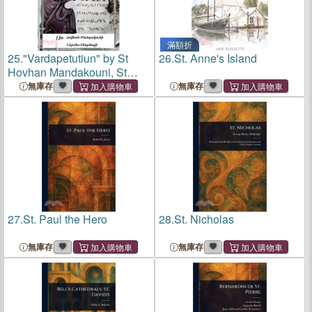
滿額折
25.
"Vardapetutiun" by St
26.
St. Anne's Island
Hovhan Mandakouni, St
Nerses Shnorhali
無庫存
無庫存
27.
St. Paul the Hero
28.
St. Nicholas
無庫存
無庫存