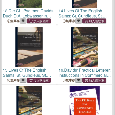
13.
Die CL. Psalmen Davids
14.
Lives Of The English
Duch D.A. Lobwasser in
Saints: St. Gundleus, St.
Teutsche Reimen gebracht
Helier, St. Herbert, St.
無庫存
無庫存
Edelwald, St. Bettelin St.
Neot, St. Bartholomew, St.
Wilstan, St. William,
15.
Lives Of The English
16.
Davids' Practical Letterer;
Saints: St. Gundleus, St.
Instructions in Commercial
Helier, St. Herbert, St.
Lettering With Brush or Pen
無庫存
無庫存
Edelwald, St. Bettelin St.
Neot, St. Bartholomew, St.
Wilstan, St. William,