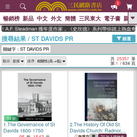
5
暢銷榜
新品
中文
外文
簡體
三民東大
電子書
親子
GO
. Steadman 獲年度作家，《史坎德》系列帶你踏上熱血奇幻旅
搜尋結果
/
ST DAVIDS PR
、
熱搜：
東野圭吾
高希均教授回憶錄
篩選
、
、
、
The Odyssey
父親節
如果歷
關鍵字：ST DAVIDS PR
、
、
史是一群喵
暑期推薦
國際布克
、
、
獎 臺灣漫遊錄
方念華
台灣的李
共
25357
筆
顯示
排序
、
、
登輝時代
數學女孩：黎曼猜想
第
1
/ 634
頁
偉大的迷走神經
95 折
1.
The Governance of St
2.
The History Of Old St.
Davids 1600-1750
Davids Church: Radnor,
95
1543
Delaware County,
無庫存