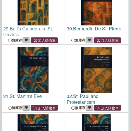
29.
Bell's Cathedrals: St.
30.
Bernardin De St. Pierre
David's
無庫存
無庫存
31.
St. Martin's Eve
32.
St. Paul and
Protestantism
無庫存
無庫存