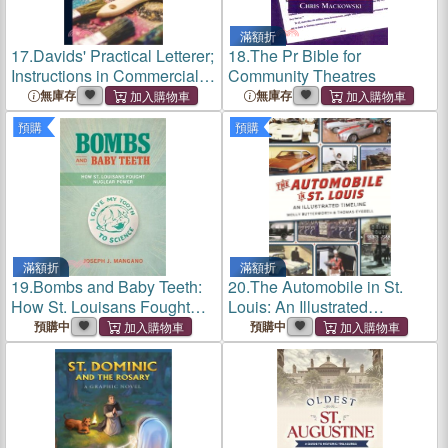
滿額折
17.
Davids' Practical Letterer;
18.
The Pr Bible for
Instructions in Commercial
Community Theatres
Lettering With Brush or Pen
無庫存
無庫存
預購
預購
滿額折
滿額折
19.
Bombs and Baby Teeth:
20.
The Automobile in St.
How St. Louisans Fought
Louis: An Illustrated
Nuclear Power
Timeline
預購中
預購中