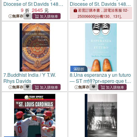
Diocese of St Davids 1485-
Diocese of St. Davids 1485?
2011
9
2645
011
若需訂購本書，請電洽客服 02-
無庫存
25006600[分機130、131]。
滿額折
7.
Buddhist India / Y T.W.
8.
Una esperanza y un futuro
Rhys Davids
― ST m憳?pr=spero que tus
padres
無庫存
無庫存