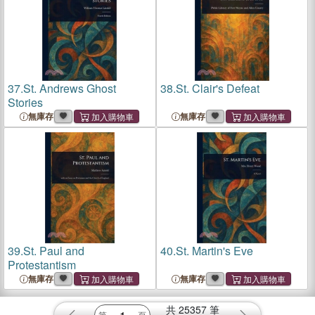
37.
St. Andrews Ghost
38.
St. Clair's Defeat
Stories
無庫存
無庫存
39.
St. Paul and
40.
St. Martin's Eve
Protestantism
無庫存
無庫存
共
25357
筆