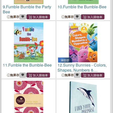
9.
Fumble Bumble the Party
10.
Fumble the Bumble-Bee
Bee
無庫存
無庫存
滿額折
11.
Fumble the Bumble-Bee
12.
Sunny Bunnies - Colors,
Shapes, Numbers &
Opposites
無庫存
無庫存