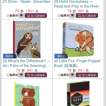
27.
Silver - Skate - Seventies
28.
Hello Honeybees ―
Read and Play in the Hive!
79
1201
79
391
無庫存
無庫存
滿額折
滿額折
29.
What's the Difference? ―
30.
Little Fox: Finger Puppet
40+ Pairs of the Seemingly
Book (指偶書)
Similar
79
541
79
241
無庫存
無庫存