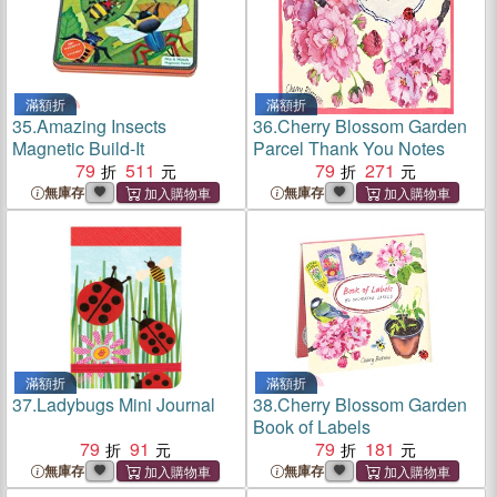
滿額折
滿額折
35.
Amazing Insects
36.
Cherry Blossom Garden
Magnetic Build-It
Parcel Thank You Notes
79
511
79
271
無庫存
無庫存
滿額折
滿額折
37.
Ladybugs Mini Journal
38.
Cherry Blossom Garden
Book of Labels
79
91
79
181
無庫存
無庫存