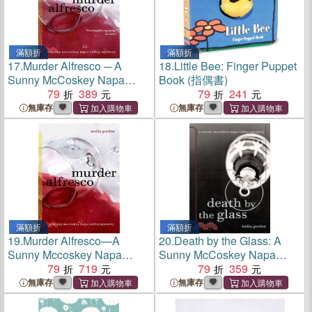
滿額折
滿額折
17.
Murder Alfresco ─ A
18.
Little Bee: Finger Puppet
Sunny McCoskey Napa
Book (指偶書)
Valley Mystery
79
389
79
241
無庫存
無庫存
滿額折
滿額折
19.
Murder Alfresco—A
20.
Death by the Glass: A
Sunny Mccoskey Napa
Sunny McCoskey Napa
Valley Mystery
79
719
Valley Mystery
79
359
無庫存
無庫存