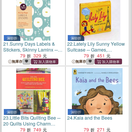
滿額折
滿額折
21.
Sunny Days Labels &
22.
Lately Lily Sunny Yellow
Stickers, Skinny Laminx ─
Suitcase ─ Games,
240 Cheerfully Colorful
79
329
Activities, Stickers, and Fun
79
451
Adhesives for Kitchen,
With the Travelling Girl!
無庫存
無庫存
Office, and Gift-Giving
滿額折
滿額折
23.
Little Bits Quilting Bee ─
24.
Kaia and the Bees
20 Quilts Using Charm
Squares, Jelly Rolls, Layer
79
749
79
271