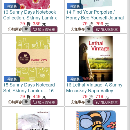
滿額折
滿額折
13.
Sunny Days Notebook
14.
Find Your Porpoise /
Collection, Skinny Laminx
Honey Bee Yourself Journal
79
389
79
299
無庫存
無庫存
滿額折
滿額折
15.
Sunny Days Notecard
16.
Lethal Vintage: A Sunny
Set, Skinny Laminx ─ 16
Mccoskey Napa Valley
Notecards With Envelopes
79
449
Mystery
79
719
無庫存
無庫存