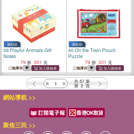
滿額折
滿額折
39.
Playful Animals Gift
40.
On the Train Pouch
Notes
Puzzle
79
301
79
331
無庫存
無庫存
共
57
筆
第
2
頁
網站導航 >>
聚焦三民 >>