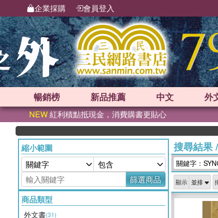
企業採購
會員登入
暢銷榜
新品
推薦
中文
外
NEW
紅利積點抵現金，消費購書更貼心
搜尋結果
縮小範圍
關鍵字：SYNC
篩選商品
顯示
商品類型
外文書
(31)