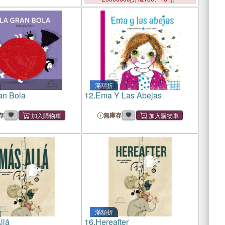
滿額折
an Bola
12.
Ema Y Las Abejas
存
無庫存
滿額折
llá
16.
Hereafter