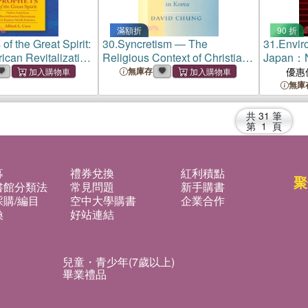
滿額折
90 折
of the Great Spirit:
30.
Syncretism ― The
31.
Enviro
ican Revitalization
Religious Context of Christian
Japan：N
in Eastern North
Beginnings in Korea
and Prot
無庫存
優惠
無庫
共
31
筆
第
1
頁
募
禮券兌換
紅利積點
聚
書館分類法
常見問題
新手購書
購/編目
空中大學購書
企業合作
換
好站連結
兒童・青少年(7歲以上)
畢業禮品