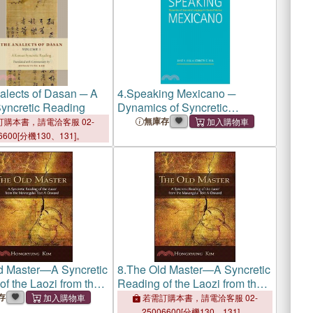
alects of Dasan ─ A
4.
Speaking Mexicano ─
yncretic Reading
Dynamics of Syncretic
Language in Central Mexico
無庫存
購本書，請電洽客服 02-
6600[分機130、131]。
d Master—A Syncretic
8.
The Old Master—A Syncretic
f the Laozi from the
Reading of the Laozi from the
ui Text a Onward
Mawangdui Text a Onward
存
若需訂購本書，請電洽客服 02-
25006600[分機130、131]。