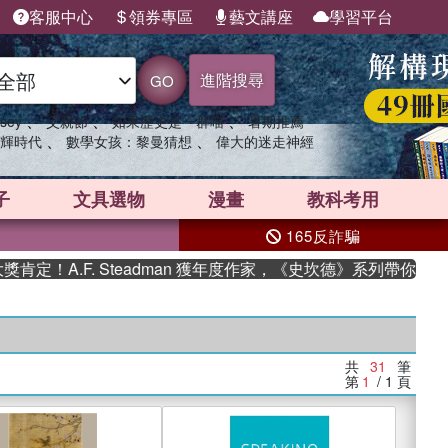
客服中心
領券專區
藝文講座
學習平台
進階搜尋
GO
、
、
、
sey
父親節
如果歷史是一群喵
暑期推薦
、
、
輝時代
數學女孩：黎曼猜想
偉大的迷走神經
子
文具選物
漫畫
教科考用
165反詐騙
F. Steadman 獲年度作家，《史坎德》系列帶你踏上熱血奇
共
31
筆
第
1
/ 1
頁