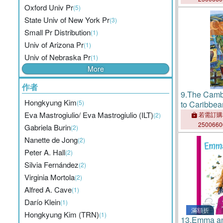
Oxford Univ Pr
(5)
State Univ of New York Pr
(3)
Small Pr Distribution
(1)
Univ of Arizona Pr
(1)
Univ of Nebraska Pr
(1)
More
作者
9.
The Camb
Hongkyung Kim
(5)
to Caribbea
Eva Mastrogiulio/ Eva Mastrogiulio (ILT)
若需訂購
(2)
250066
Gabriela Burin
(2)
Nanette de Jong
(2)
Peter A. Hall
(2)
Silvia Fernández
(2)
Virginia Mortola
(2)
Alfred A. Cave
(1)
Darío Klein
(1)
滿額折
Hongkyung Kim (TRN)
(1)
13.
Emma an