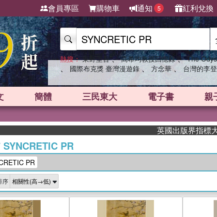
會員專區
購物車
通知
紅利兌換
5
、
、
熱搜：
東野圭吾
高希均教授回憶錄
The Odys
、
、
、
國際布克獎 臺灣漫遊錄
方念華
台灣的李登
文
簡體
三民東大
電子書
親
英國出版界指標大獎肯定！A.
/
SYNCRETIC PR
RETIC PR
排序