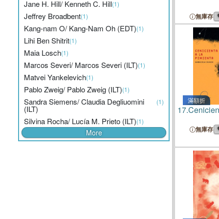
Jane H. Hill/ Kenneth C. Hill
(1)
Jeffrey Broadbent
(1)
無庫存
Kang-nam O/ Kang-Nam Oh (EDT)
(1)
Lihi Ben Shitrit
(1)
Maia Losch
(1)
Marcos Severi/ Marcos Severi (ILT)
(1)
Matvei Yankelevich
(1)
Pablo Zweig/ Pablo Zweig (ILT)
(1)
滿額折
Sandra Siemens/ Claudia Degliuomini
(1)
(ILT)
17.
Cenicien
Silvina Rocha/ Lucía M. Prieto (ILT)
(1)
無庫存
More