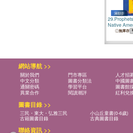
滿額折
29.
Prophets 
Native Amer
Movements 
無庫存
America
網站導航 >>
關於我們
門市專區
人才招
中文分類
圖書分類法
中國圖
通關密碼
學習平台
圖書館採
異業合作
閱讀潮評
紅利兌
圖書目錄 >>
三民・東大・弘雅三民
小山丘童書(0-6歲)
古籍圖書目錄
古典圖書目錄
聯絡資訊 >>