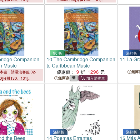
90 折
滿額折
ridge Companion
10.
The Cambridge Companion
11.
La Gr
n Music
to Caribbean Music
9
1296
優惠價：
無庫
本書，請電洽客服 02-
無庫存
00[分機130、131]。
滿額折
滿額折
d the Bees
14.
Poemas Errantes
15.
Más A