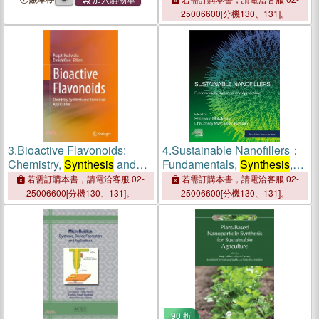
25006600[分機130、131]。
3.
Bioactive Flavonoids:
4.
Sustainable Nanofillers：
Chemistry,
Synthesis
and
Fundamentals,
Synthesis
,
Biomedical Applications
and Applications
若需訂購本書，請電洽客服 02-
若需訂購本書，請電洽客服 02-
25006600[分機130、131]。
25006600[分機130、131]。
90 折