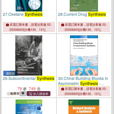
27.
Oxetane
Synthesis
28.
Current Drug
Synthesis
若需訂購本書，請電洽客服 02-
若需訂購本書，請電洽客服 02-
25006600[分機130、131]。
25006600[分機130、131]。
滿額折
29.
Subcontinental
Synthesis
30.
Chiral Building Blocks In
Asymmetric
Synthesis
-
79
749
Synthesis
And Applications
若需訂購本書，請電洽客服 02-
無庫存
25006600[分機130、131]。