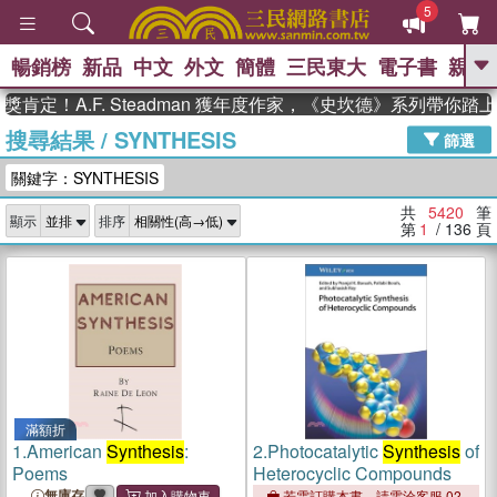
5
暢銷榜
新品
中文
外文
簡體
三民東大
電子書
親子
GO
A.F. Steadman 獲年度作家，《史坎德》系列帶你踏上熱血
搜尋結果
/
SYNTHESIS
、
熱搜：
東野圭吾
高希均教授回憶錄
篩選
、
、
、
The Odyssey
父親節
如果歷
關鍵字：SYNTHESIS
、
、
史是一群喵
暑期推薦
國際布克
、
、
獎 臺灣漫遊錄
方念華
台灣的李
共
5420
筆
顯示
排序
、
、
登輝時代
數學女孩：黎曼猜想
第
1
/ 136
頁
偉大的迷走神經
滿額折
1.
American
Synthesis
:
2.
Photocatalytic
Synthesis
of
Poems
Heterocyclic Compounds
無庫存
若需訂購本書，請電洽客服 02-