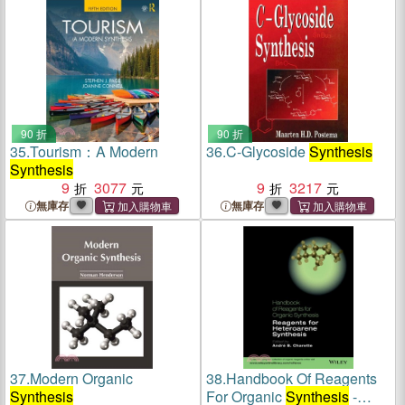
90 折
90 折
35.
Tourism：A Modern
36.
C-Glycoside
Synthesis
Synthesis
9
3077
9
3217
無庫存
無庫存
37.
Modern Organic
38.
Handbook Of Reagents
Synthesis
For Organic
Synthesis
-