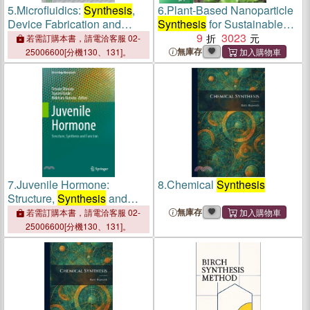
5.
Microfluidics:
Synthesis
,
6.
Plant-Based Nanoparticle
Device Fabrication and
Synthesis
for Sustainable
Applications
Agriculture
9
3023
若需訂購本書，請電洽客服 02-
無庫存
25006600[分機130、131]。
7.
Juvenile Hormone:
8.
Chemical
Synthesis
Structure,
Synthesis
and
Function
無庫存
若需訂購本書，請電洽客服 02-
25006600[分機130、131]。