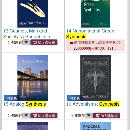
13.
Cosmos, Man and
14.
Nanomaterial Green
Society: A Paneubiotic
Synthesis
Synthesis
: a paneubiotic
無庫存
若需訂購本書，請電洽客服 02-
synthesis
25006600[分機130、131]。
滿額折
滿額折
15.
Analog
Synthesis
16.
Adventism+:
Synthesis
無庫存
無庫存