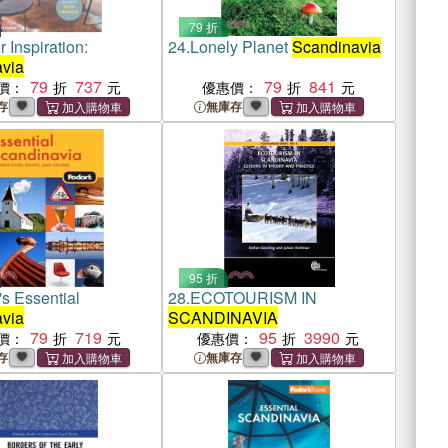
79 折
or Inspiration:
24.
Lonely Planet
Scandinavia
via
79
737
79
841
價：
優惠價：
存
無庫存
95 折
s Essential
28.
ECOTOURISM IN
via
SCANDINAVIA
79
719
95
3990
價：
優惠價：
存
無庫存