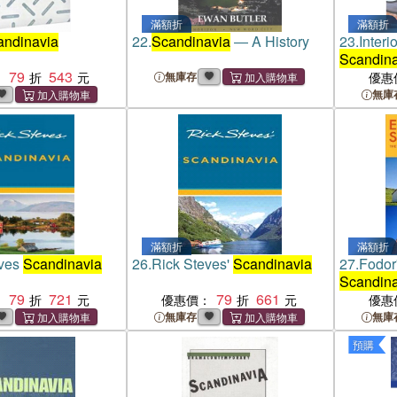
滿額折
滿額折
andinavia
22.
Scandinavia
― A History
23.
Interi
Scandina
79
543
：
無庫存
優惠
無庫
滿額折
滿額折
eves
Scandinavia
26.
Rick Steves'
Scandinavia
27.
Fodor'
Scandina
79
721
79
661
：
優惠價：
優惠
無庫存
無庫
預購