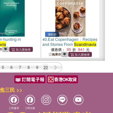
滿額折
n-hunting in
40.
Eat Copenhagen：Recipes
via
and Stories From
Scandinavia
95
941
存
優惠價：
無庫存
5
6
7
8
9
20
焦三民 >>
三民書局
三民出版