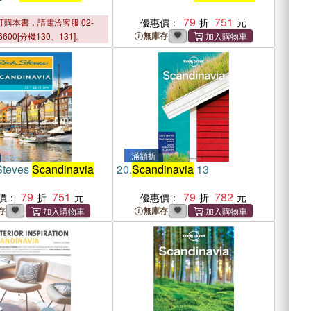
79
751
優惠價：
購本書，請電洽客服 02-
無庫存
6600[分機130、131]。
滿額折
Steves
Scandinavia
20.
Scandinavia
13
79
751
79
782
價：
優惠價：
存
無庫存