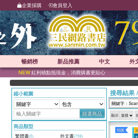
企業採購
會員登入
暢銷榜
新品
推薦
中文
外
NEW
紅利積點抵現金，消費購書更貼心
搜尋結果
縮小範圍
關鍵字：Scand
篩選商品
顯示
商品類型
預購
繁體書
外文書
(5)
(759)