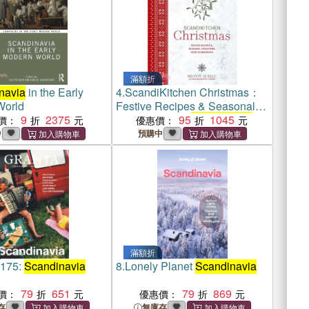
滿額折
navia
in the Early
4.
ScandiKitchen Christmas：
World
Festive Recipes & Seasonal
9
2375
Traditions from
95
Scandinavia
1045
價：
優惠價：
中
預購中
滿額折
 175:
Scandinavia
8.
Lonely Planet
Scandinavia
79
651
79
869
價：
優惠價：
存
無庫存