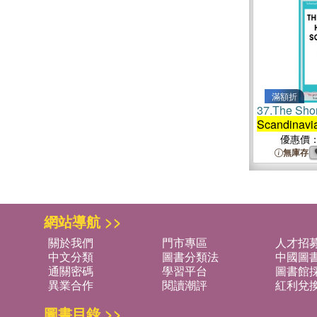
滿額折
37.
The Shor
Scandinavi
優惠價
無庫存
網站導航 >>
關於我們
門市專區
人才招
中文分類
圖書分類法
中國圖
通關密碼
學習平台
圖書館採
異業合作
閱讀潮評
紅利兌
圖書目錄 >>