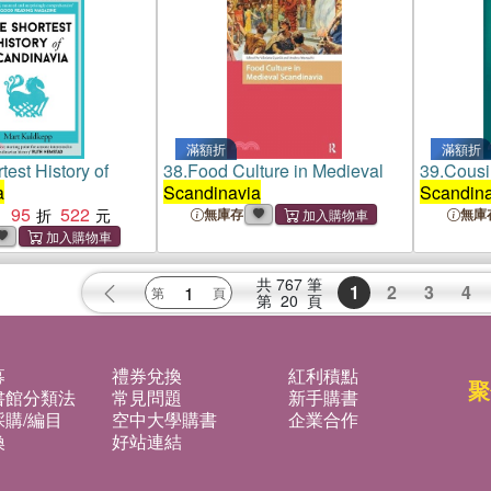
滿額折
滿額折
test History of
38.
Food Culture in Medieval
39.
Cousi
a
Scandinavia
Scandina
95
522
：
無庫存
無庫
共
767
筆
1
2
3
4
第
20
頁
募
禮券兌換
紅利積點
聚
書館分類法
常見問題
新手購書
購/編目
空中大學購書
企業合作
換
好站連結