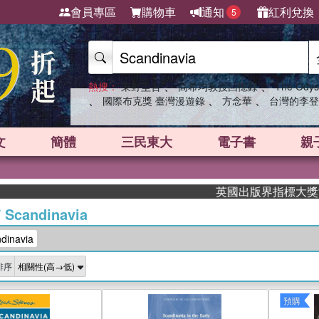
會員專區
購物車
通知
紅利兌換
5
、
、
熱搜：
東野圭吾
高希均教授回憶錄
The Odys
、
、
、
國際布克獎 臺灣漫遊錄
方念華
台灣的李登
文
簡體
三民東大
電子書
親
英國出版界指標大獎肯定！A.F. 
/
Scandinavia
inavia
排序
預購