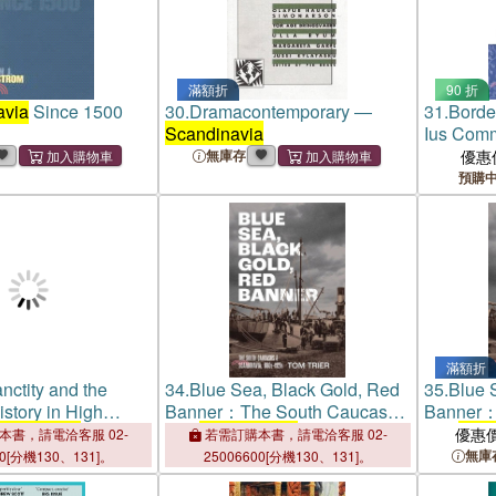
滿額折
90 折
avia
Since 1500
30.
Dramacontemporary ―
31.
Borde
Scandinavia
Ius Com
Venice, 
無庫存
優惠
預購
滿額折
nctity and the
34.
Blue Sea, Black Gold, Red
35.
Blue 
istory in High
Banner：The South Caucasus
Banner：
candinavia
and
Scandinavia
, 1880s–
and
Scan
優惠
本書，請電洽客服 02-
若需訂購本書，請電洽客服 02-
1920s
1920s
無庫
00[分機130、131]。
25006600[分機130、131]。