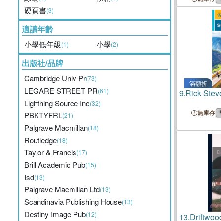
硬頁書
(3)
適讀年齡
小學低年級
小學
(1)
(2)
出版社/品牌
Cambridge Univ Pr
(73)
滿額折
LEGARE STREET PR
(61)
9.
Rick Ste
Lightning Source Inc
(32)
無庫存
PBKTYFRL
(21)
Palgrave Macmillan
(18)
Routledge
(18)
Taylor & Francis
(17)
Brill Academic Pub
(15)
Isd
(13)
Palgrave Macmillan Ltd
(13)
Scandinavia Publishing House
(13)
Destiny Image Pub
(12)
13.
Driftwoo