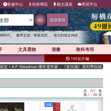
客服中心
領券專區
藝文講座
學習平台
進階搜尋
GO
、
、
、
sey
父親節
如果歷史是一群喵
暑期推薦
、
、
輝時代
數學女孩：黎曼猜想
偉大的迷走神經
子
文具選物
漫畫
教科考用
165反詐騙
Steadman 獲年度作家，《史坎德》系列帶你踏上熱血奇幻旅程
共
767
筆
第
1
/ 20
頁
預購