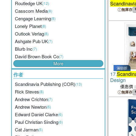
Routledge UK
Scandinavi
(12)
無庫存
Casscom Media
(8)
Cengage Learning
(8)
Lonely Planet
(8)
Outlook Verlag
(8)
Ashgate Pub UK
(7)
Blurb Inc
(7)
David Brown Book Co
(7)
More
滿額折
17.
Scandin
作者
Design
Scandinavia Publishing (COR)
(13)
優惠價
Rick Steves
(8)
無庫存
Andrew Crichton
(7)
Andrew Newton
(6)
Edward Daniel Clarke
(6)
Paul Christian Sinding
(6)
Cat Jarman
(5)