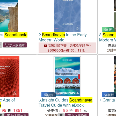
90 折
ves
Scandinavia
2.
Scandinavia
in the Early
3.
Scandi
Modern World
Modern 
優惠
若需訂購本書，請電洽客服 02-
預購
25006600[分機130、131]。
滿額折
滿額折
c Age of
6.
Insight Guides
Scandinavia
:
7.
Granta
a
Travel Guide with eBook
95
1851
95
991
優惠價：
優惠
無庫存
無庫