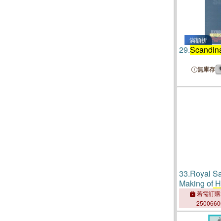
滿額折
29.
Scandin
無庫存
33.
Royal Sa
Making of H
Medieval
S
若需訂購
250066