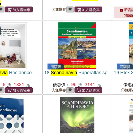
a
無庫存
若需訂
2500
滿額折
滿額折
avia
Residence
18.
Scandinavia
Superatlas sp.
19.
Rick 
9
1881
95
2141
：
優惠價：
優惠
無庫存
無庫