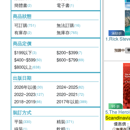
簡體書
電子書
(2)
(1)
商品狀態
可訂購
無法訂購
(751)
(16)
有庫存
無庫存
(2)
(765)
滿額折
1.
Rick Ste
商品定價
預購中
$199以下
$200~$399
(3)
(7)
$400~$599
$600~$799
(50)
(69)
$800以上
(638)
出版日期
2026年以後
2024~2025
(30)
(82)
2022~2023
2020~2021
(127)
(72)
2018~2019
2017年以前
(66)
(389)
95 折
5.
The Heroi
裝訂方式
Scandinavi
平裝
精裝
(330)
(371)
優惠價：
線裝
軟精
(1)
(1)
無庫存