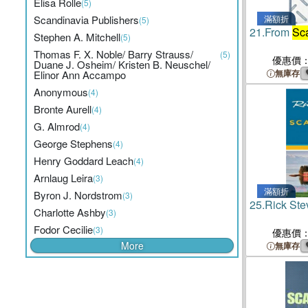
Elisa Rolle
(5)
Scandinavia Publishers
滿額折
(5)
21.
From
Sc
Stephen A. Mitchell
(5)
Thomas F. X. Noble/ Barry Strauss/
(5)
優惠價
Duane J. Osheim/ Kristen B. Neuschel/
無庫存
Elinor Ann Accampo
Anonymous
(4)
Bronte Aurell
(4)
G. Almrod
(4)
George Stephens
(4)
Henry Goddard Leach
(4)
Arnlaug Leira
(3)
滿額折
Byron J. Nordstrom
(3)
25.
Rick St
Charlotte Ashby
(3)
Fodor Cecilie
(3)
優惠價
More
無庫存