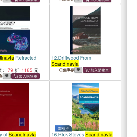
inavia
Refracted
12.
Driftwood From
Scandinavia
79
1185
價：
無庫存
存
滿額折
y of
Scandinavia
16.
Rick Steves
Scandinavia