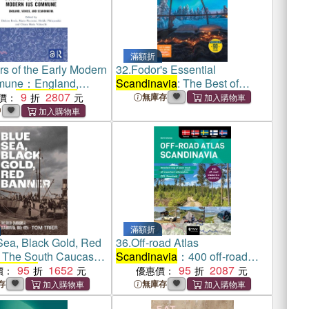
滿額折
rs of the Early Modern
32.
Fodor's Essential
mune：England,
Scandinavia
: The Best of
and
Scandinavia
9
2807
Norway, Sweden, Denmark,
價：
無庫存
Finland, and Iceland
中
滿額折
Sea, Black Gold, Red
36.
Off-road Atlas
The South Caucasus
Scandinavia
：400 off-road
dinavia
95
, 1880s–
1652
tracks in 5 countries
95
2087
價：
優惠價：
存
無庫存