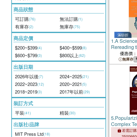
商品狀態
可訂購
無法訂購
(76)
(1)
有庫存
無庫存
(2)
(75)
滿額折
商品定價
1.
A Science
Rereading t
$200~$399
$400~$599
(4)
(8)
Western an
優惠價：
$600~$799
$800以上
(3)
(62)
Criminologi
無庫存
出版日期
2026年以後
2024~2025
(7)
(21)
2022~2023
2020~2021
(12)
(5)
2018~2019
2017年以前
(3)
(29)
裝訂方式
平裝
精裝
(41)
(30)
5.
Populariz
Complex Te
出版社/品牌
Interactions
若需訂購
MIT Press Ltd
(18)
and Press D
250066