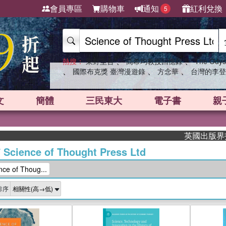
會員專區
購物車
通知
紅利兌換
5
、
、
熱搜：
東野圭吾
高希均教授回憶錄
The Odys
、
、
、
國際布克獎 臺灣漫遊錄
方念華
台灣的李登
文
簡體
三民東大
電子書
親
英國出版界指標大獎肯定
/
Science of Thought Press Ltd
 of Thoug...
排序