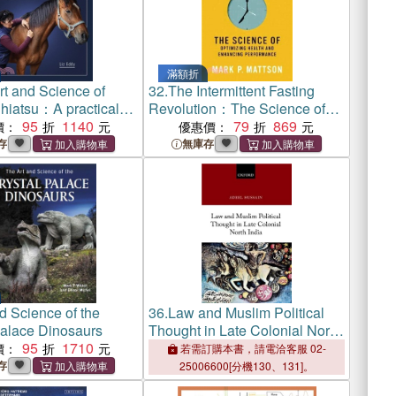
滿額折
rt and Science of
32.
The Intermittent Fasting
hiatsu：A practical
Revolution：The Science of
95
1140
Optimizing Health and
79
869
價：
優惠價：
Enhancing Performance
存
無庫存
d Science of the
36.
Law and Muslim Political
Palace Dinosaurs
Thought in Late Colonial North
95
1710
India
價：
若需訂購本書，請電洽客服 02-
存
25006600[分機130、131]。