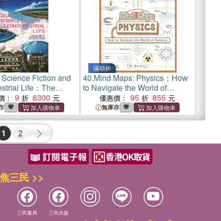
滿額折
 Science Fiction and
40.
Mind Maps: Physics：How
estrial Life：The
to Navigate the World of
f Astrobiology in the
9
6300
Science
95
855
價：
優惠價：
orld
存
無庫存
1
2
焦三民 >>
三民書局
三民出版