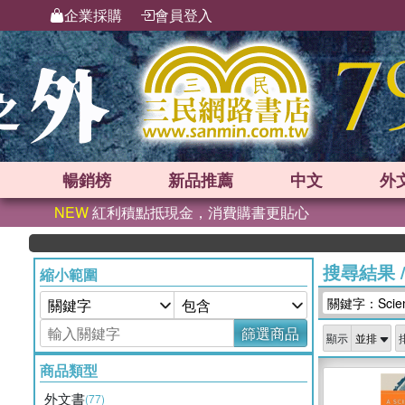
企業採購
會員登入
暢銷榜
新品
推薦
中文
外
NEW
紅利積點抵現金，消費購書更貼心
搜尋結果
縮小範圍
關鍵字：Science
篩選商品
顯示
商品類型
外文書
(77)