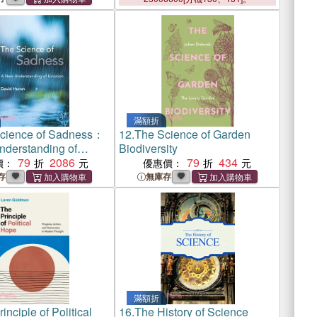
滿額折
cience of Sadness：
12.
The Science of Garden
derstanding of
Biodiversity
79
2086
79
434
價：
優惠價：
存
無庫存
滿額折
inciple of Political
16.
The History of Science