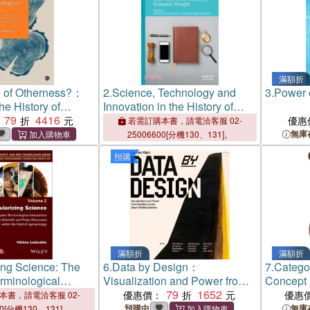
滿額折
 of Otherness?：
2.
Science, Technology and
3.
Power 
he History of
Innovation in the History of
d US
79
4416
Economic Thought
優惠
若需訂購本書，請電洽客服 02-
cal Thought
無庫
25006600[分機130、131]。
預購
滿額折
滿額折
ing Science: The
6.
Data by Design：
7.
Catego
rminological
Visualization and Power from
Concept 
 Between Scientific
Abolition to the Dawn of Data
79
1652
Philosoph
優惠價：
優惠
本書，請電洽客服 02-
iscourses Within
Science
Thought
預購中
無庫
00[分機130、131]。