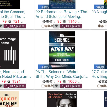
滿額折
滿額折
of the Cosmos,
22.
Performance Rowing：The
23.
Naugh
the Soul: The
Art and Science of Moving
f Islamic
79
721
Your Boat Faster
95
1140
：
優惠價：
優惠
in the Modern
無庫存
庫存：
滿額折
滿額折
, Heroes, and
26.
The Science of Weird
27.
Cultu
 Nobel Prize and
Shit：Why Our Minds Conjure
How Engi
Image of Science
79
1391
the Paranormal
79
1000
Evolve w
優惠價：
優惠
Tools
無庫存
無庫