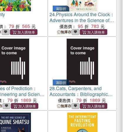
滿額折
ty
24.
Physics Around the Clock：
Adventures in the Science of
79
565
Everyday Living
95
783
價：
優惠價：
1
無庫存
滿額折
res of Prediction：
28.
Cats, Carpenters, and
neering and Science
Accountants：Bibliographical
ith Mathematical
79
1869
Foundations of Information
79
1869
價：
優惠價：
Science
存
無庫存