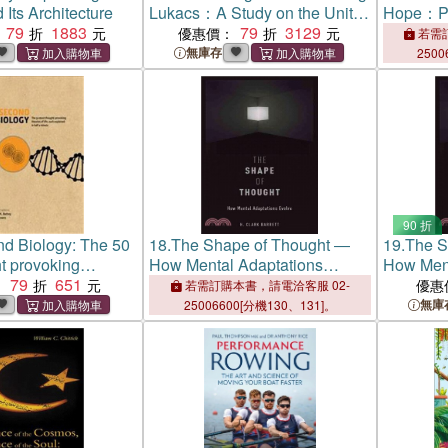
Its Architecture
Lukacs：A Study on the Unity
Hope：Pro
79
1883
of His Thought
79
3129
Democrac
優惠價：
若需訂
無庫存
2500
90 折
d Biology: The 50
18.
The Shape of Thought ―
19.
The S
t provoking
How Mental Adaptations
How Ment
ife
79
651
Evolve
Evolve
：
優惠
若需訂購本書，請電洽客服 02-
無庫
25006600[分機130、131]。