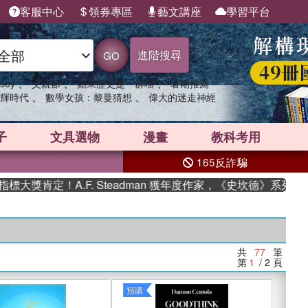
客服中心
領券專區
藝文講座
學習平台
進階搜尋
GO
、
、
、
sey
父親節
如果歷史是一群喵
暑期推薦
、
、
輝時代
數學女孩：黎曼猜想
偉大的迷走神經
子
文具選物
漫畫
教科考用
165反詐騙
！A.F. Steadman 獲年度作家，《史坎德》系列帶你踏上熱
共
77
筆
第
1
/ 2
頁
預購