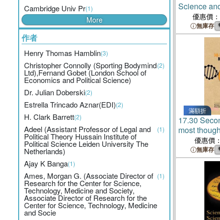
Science and 
Cambridge Univ Pr
(1)
優惠價：
More
無庫存
作者
Henry Thomas Hamblin
(3)
Christopher Connolly (Sporting Bodymind
(2)
Ltd),Fernand Gobet (London School of
Economics and Political Science)
Dr. Julian Doberski
(2)
Estrella Trincado Aznar(EDI)
(2)
滿額折
H. Clark Barrett
(2)
17.
30 Secon
Adeel (Assistant Professor of Legal and
most though
(1)
Political Theory Hussain Institute of
theories of l
優惠價
Political Science Leiden University The
無庫存
Netherlands)
Ajay K Banga
(1)
Ames, Morgan G. (Associate Director of
(1)
Research for the Center for Science,
Technology, Medicine and Society,
Associate Director of Research for the
Center for Science, Technology, Medicine
and Socie