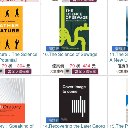
f Agroecology
滿額折
滿額折
ature：The Science
10.
The Science of Sewage
11.
The S
Potential
A New Un
79
1304
79
434
Emotion
優惠價：
優惠
無庫存
無庫
滿額折
ory：Speaking of
14.
Recovering the Later Georg
15.
The Pr