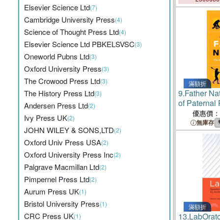
Elsevier Science Ltd
(7)
the Field o
Cambridge University Press
(4)
Science of Thought Press Ltd
(4)
Elsevier Science Ltd PBKELSVSC
(3)
Oneworld Pubns Ltd
(3)
Oxford University Press
(3)
The Crowood Press Ltd
(3)
滿額折
9.
Father N
The History Press Ltd
(3)
of Paternal 
Andersen Press Ltd
(2)
優惠價：
Ivy Press UK
(2)
無庫存
JOHN WILEY & SONS,LTD
(2)
Oxford Univ Press USA
(2)
Oxford University Press Inc
(2)
Palgrave Macmillan Ltd
(2)
Pimpernel Press Ltd
(2)
Aurum Press UK
(1)
Bristol University Press
(1)
滿額折
CRC Press UK
13.
LabOrat
(1)