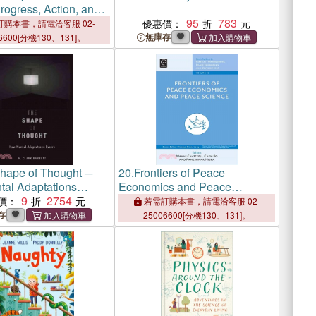
gress, Action, and
y in Modern Thought
95
783
優惠價：
購本書，請電洽客服 02-
無庫存
6600[分機130、131]。
hape of Thought ─
20.
Frontiers of Peace
al Adaptations
Economics and Peace
9
2754
Science
價：
若需訂購本書，請電洽客服 02-
存
25006600[分機130、131]。