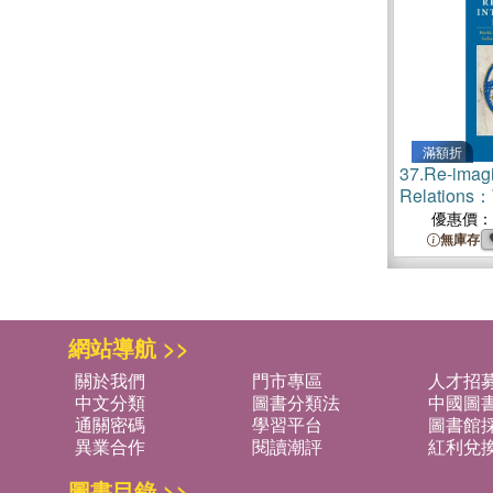
滿額折
37.
Re-imagi
Relations：W
Thought and
優惠價：
Chinese, an
無庫存
Civilization
網站導航 >>
關於我們
門市專區
人才招
中文分類
圖書分類法
中國圖
通關密碼
學習平台
圖書館採
異業合作
閱讀潮評
紅利兌
圖書目錄 >>