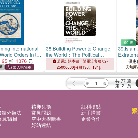
90 折
ning International
38.
Building Power to Change
39.
Islam,
orld Orders in the
the World：The Political
Extraterr
 Practice of Indian,
95
1376
Thought of the German
Culture o
優惠
若需訂購本書，請電洽客服 02-
d Islamic
Council Movements
Muslim W
無庫
25006600[分機130、131]。
s
共
77
筆
第
2
頁
募
禮券兌換
紅利積點
聚
書館分類法
常見問題
新手購書
購/編目
空中大學購書
企業合作
換
好站連結