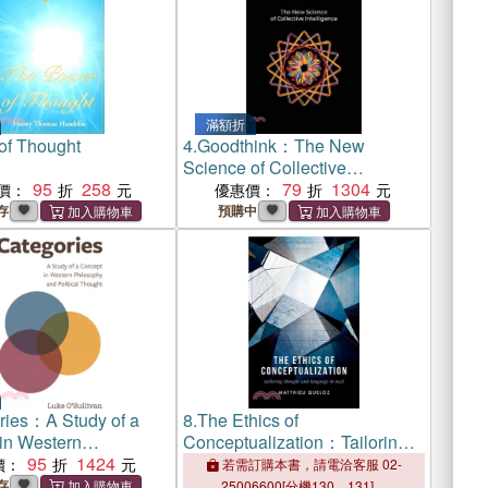
滿額折
of Thought
4.
Goodthink：The New
Science of Collective
95
258
Intelligence
79
1304
價：
優惠價：
存
預購中
ries：A Study of a
8.
The Ethics of
in Western
Conceptualization：Tailoring
y and Political
95
1424
Thought and Language to
價：
若需訂購本書，請電洽客服 02-
Need
存
25006600[分機130、131]。