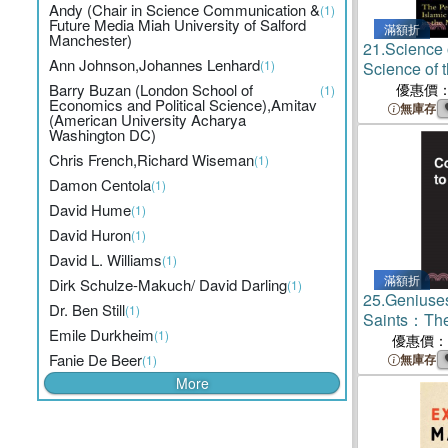
Andy (Chair in Science Communication &
(1)
Future Media Miah University of Salford
滿額折
Manchester)
21.
Science 
Ann Johnson,Johannes Lenhard
(1)
Science of 
Pertinence o
Barry Buzan (London School of
優惠價
(1)
Economics and Political Science),Amitav
Cosmology 
無庫存
(American University Acharya
World
Washington DC)
Chris French,Richard Wiseman
(1)
Damon Centola
(1)
David Hume
(1)
David Huron
(1)
David L. Williams
(1)
滿額折
Dirk Schulze-Makuch/ David Darling
(1)
25.
Geniuses
Dr. Ben Still
(1)
Saints：The
Emile Durkheim
(1)
the Public 
優惠價：
Fanie De Beer
無庫存
(1)
More