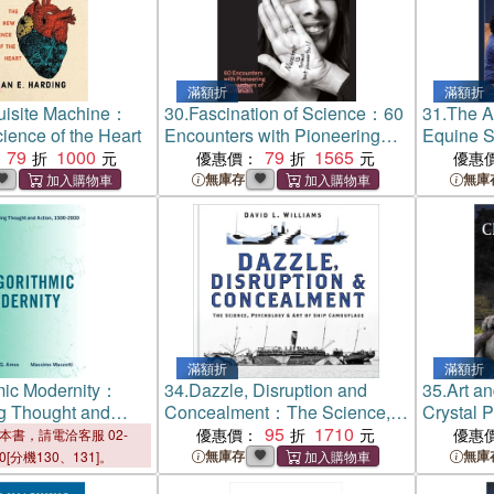
滿額折
滿額折
uisite Machine：
30.
Fascination of Science：60
31.
The A
ence of the Heart
Encounters with Pioneering
Equine S
79
1000
Researchers of Our Time
79
1565
guide
優惠價：
優惠
無庫存
無庫
滿額折
滿額折
mic Modernity：
34.
Dazzle, Disruption and
35.
Art an
g Thought and
Concealment：The Science,
Crystal 
0-2000
Psychology and Art of Ship
95
1710
優惠價：
優惠
本書，請電洽客服 02-
Camouflage
無庫存
無庫
00[分機130、131]。