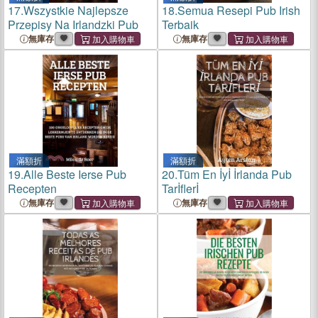
17.
Wszystkie Najlepsze
18.
Semua Resepi Pub Irish
Przepisy Na Irlandzki Pub
Terbaik
無庫存
無庫存
滿額折
滿額折
19.
Alle Beste Ierse Pub
20.
Tüm En İyİ İrlanda Pub
Recepten
Tarİflerİ
無庫存
無庫存