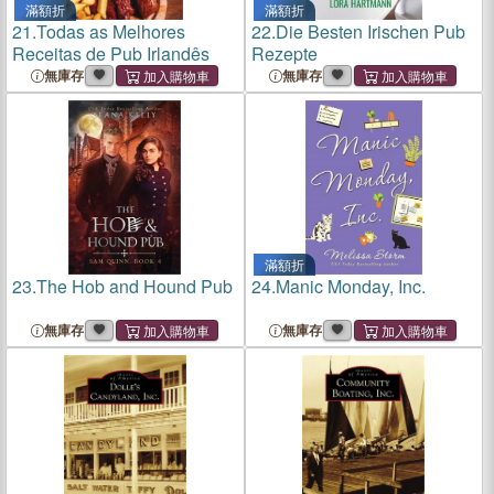
滿額折
滿額折
21.
Todas as Melhores
22.
Die Besten Irischen Pub
Receitas de Pub Irlandês
Rezepte
無庫存
無庫存
滿額折
23.
The Hob and Hound Pub
24.
Manic Monday, Inc.
無庫存
無庫存