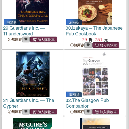
滿額折
滿額折
29.
Guardians Inc. ―
30.
Izakaya ─ The Japanese
Thundersword
Pub Cookbook
79
751
無庫存
無庫存
滿額折
31.
Guardians Inc. ― The
32.
The Glasgow Pub
Cypher
Companion
無庫存
無庫存