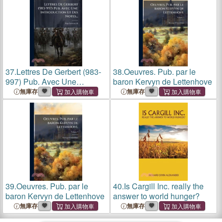
37.
Lettres De Gerbert (983-
38.
Oeuvres. Pub. par le
997) Pub. Avec Une
baron Kervyn de Lettenhove
Introduction Et Des Notes...
無庫存
無庫存
39.
Oeuvres. Pub. par le
40.
Is Cargill Inc. really the
baron Kervyn de Lettenhove
answer to world hunger?
無庫存
無庫存