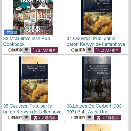
滿額折
33.
McGuire's Irish Pub
34.
Oeuvres. Pub. par le
Cookbook
baron Kervyn de Lettenhove
無庫存
無庫存
35.
Oeuvres. Pub. par le
36.
Lettres De Gerbert (983-
baron Kervyn de Lettenhove
997) Pub. Avec Une
Introduction Et Des Notes...
無庫存
無庫存