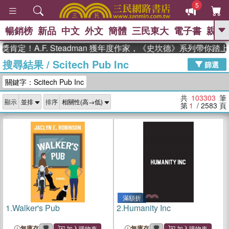
5
暢銷榜
新品
中文
外文
簡體
三民東大
電子書
親子
GO
A.F. Steadman 獲年度作家，《史坎德》系列帶你踏上熱血
搜尋結果
/
Scitech Pub Inc
、
熱搜：
東野圭吾
高希均教授回憶錄
篩選
、
、
、
The Odyssey
父親節
如果歷
關鍵字：Scitech Pub Inc
、
、
史是一群喵
暑期推薦
國際布克
、
、
獎 臺灣漫遊錄
方念華
台灣的李
共
103303
筆
顯示
排序
、
、
登輝時代
數學女孩：黎曼猜想
第
1
/ 2583
頁
偉大的迷走神經
滿額折
1.
Walker's Pub
2.
Humanity Inc
無庫存
無庫存