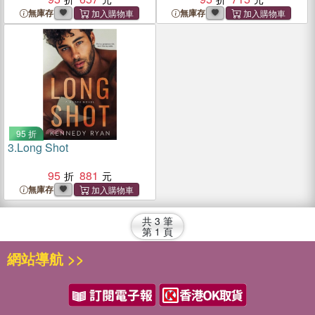
無庫存
無庫存
95 折
3.
Long Shot
95
881
無庫存
共
3
筆
第
1
頁
網站導航 >>