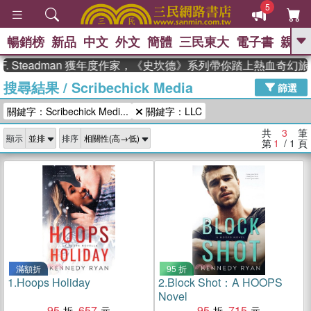
5
暢銷榜
新品
中文
外文
簡體
三民東大
電子書
親子
GO
. Steadman 獲年度作家，《史坎德》系列帶你踏上熱血奇幻旅
搜尋結果
/
Scribechick Media
、
、
熱搜：
東野圭吾
The Odyssey
篩選
、
、
父親節
如果歷史是一群喵
暑期
關鍵字：Scribechick Medi...
關鍵字：LLC
、
、
推薦
國際布克獎 臺灣漫遊錄
方
、
、
念華
台灣的李登輝時代
數學女
共
3
筆
顯示
排序
、
孩：黎曼猜想
偉大的迷走神經
第
1
/ 1
頁
滿額折
95 折
1.
Hoops Holiday
2.
Block Shot：A HOOPS
Novel
95
657
95
715