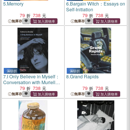
5.
Memory
6.
Bargain Witch：Essays on
Self-Initiation
79
738
79
738
無庫存
無庫存
滿額折
滿額折
7.
I Only Believe in Myself：
8.
Grand Rapids
Conversation with Murielle
Joudet
79
738
79
738
無庫存
無庫存