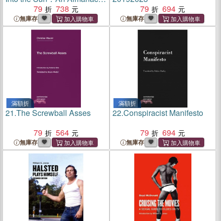
of Extreme Girlhood
79
738
79
694
無庫存
無庫存
滿額折
滿額折
21.
The Screwball Asses
22.
Conspiracist Manifesto
79
564
79
694
無庫存
無庫存