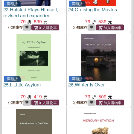
滿額折
滿額折
23.
Halsted Plays Himself,
24.
Cruising the Movies
revised and expanded
edition
79
839
79
539
無庫存
無庫存
滿額折
滿額折
25.
I, Little Asylum
26.
Winter Is Over
79
419
79
509
無庫存
無庫存