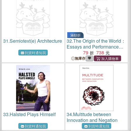
滿額折
31.
Semiotext(e) Architecture
32.
The Origin of the World：
Essays and Performance
2006??023
79
738
到貨時通知我
無庫存
33.
Halsted Plays Himself
34.
Multitude between
Innovation and Negation
到貨時通知我
到貨時通知我