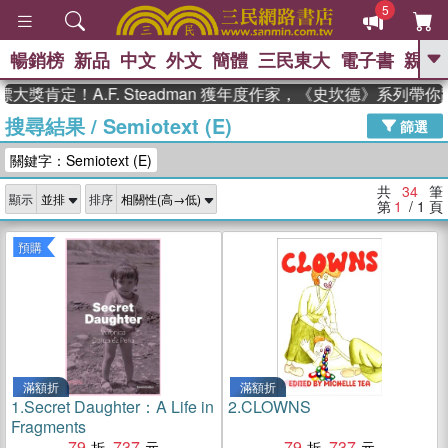
5
暢銷榜
新品
中文
外文
簡體
三民東大
電子書
親子
GO
定！A.F. Steadman 獲年度作家，《史坎德》系列帶你踏上
搜尋結果
/
Semiotext (E)
、
熱搜：
東野圭吾
高希均教授回憶錄
篩選
、
、
、
The Odyssey
父親節
花開錦
關鍵字：Semiotext (E)
、
、
、
繡
暑期推薦
方念華
台灣的
、
李登輝時代
數學女孩：黎曼猜想
共
34
筆
顯示
排序
、
、
偉大的迷走神經
如果歷史是一
第
1
/ 1
頁
、
群喵
臺灣漫遊錄
預購
滿額折
滿額折
1.
Secret Daughter：A Life in
2.
CLOWNS
Fragments
79
737
79
737