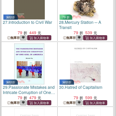
滿額折
79 折
27.
Introduction to Civil War
28.
Mercury Station ─ A
Transit
79
449
79
539
無庫存
無庫存
滿額折
滿額折
29.
Passionate Mistakes and
30.
Hatred of Capitalism
Intricate Corruption of One
Girl in America, new edition
79
479
79
599
無庫存
無庫存