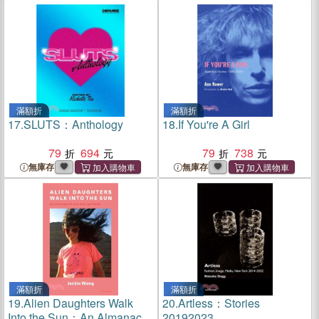
滿額折
滿額折
17.
SLUTS：Anthology
18.
If You're A Girl
79
694
79
738
無庫存
無庫存
滿額折
滿額折
19.
Alien Daughters Walk
20.
Artless：Stories
Into the Sun：An Almanac
20192023