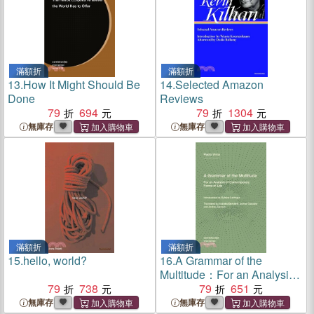
滿額折
滿額折
13.
How It Might Should Be
14.
Selected Amazon
Done
Reviews
79
694
79
1304
無庫存
無庫存
滿額折
滿額折
15.
hello, world?
16.
A Grammar of the
Multitude：For an Analysis
79
738
of Contemporary Forms of
79
651
Life
無庫存
無庫存