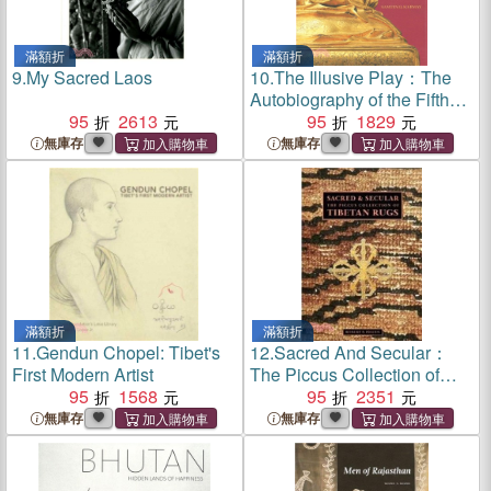
滿額折
滿額折
9.
My Sacred Laos
10.
The Illusive Play：The
Autobiography of the Fifth
95
2613
Dalai Lama
95
1829
無庫存
無庫存
滿額折
滿額折
11.
Gendun Chopel: Tibet's
12.
Sacred And Secular：
First Modern Artist
The Piccus Collection of
95
1568
Tibetan Rugs
95
2351
無庫存
無庫存