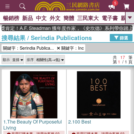
5
暢銷榜
新品
中文
外文
簡體
三民東大
電子書
親子
GO
！A.F. Steadman 獲年度作家，《史坎德》系列帶你踏上熱
搜尋結果
/
Serindia Publications
、
熱搜：
東野圭吾
高希均教授回憶錄
篩選
、
、
、
The Odyssey
父親節
如果歷
關鍵字：Serindia Publica...
關鍵字：Inc
、
、
史是一群喵
暑期推薦
國際布克
、
、
獎 臺灣漫遊錄
方念華
台灣的李
共
17
筆
顯示
排序
、
、
登輝時代
數學女孩：黎曼猜想
第
1
/ 1
頁
偉大的迷走神經
1.
The Beauty Of Purposeful
2.
100 Best
Living
若需訂購本書，請電洽客服 02-
若需訂購本書，請電洽客服 02-