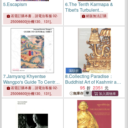
5.
Escapism
6.
The Tenth Karmapa &
Tibet's Turbulent
Seventeenth Century
若需訂購本書，請電洽客服 02-
絕版無法訂購
25006600[分機130、131]。
滿額折
7.
Jamyang Khyentse
8.
Collecting Paradise：
Wangpo's Guide To Central
Buddhist Art of Kashmir and
Tibet
Its Legacies
95
2351
若需訂購本書，請電洽客服 02-
無庫存
25006600[分機130、131]。