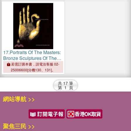
17.
Portraits Of The Masters:
Bronze Sculptures Of The
Tibetan Buddhist Lineages
若需訂購本書，請電洽客服 02-
25006600[分機130、131]。
共
17
筆
第
1
頁
網站導航 >>
聚焦三民 >>