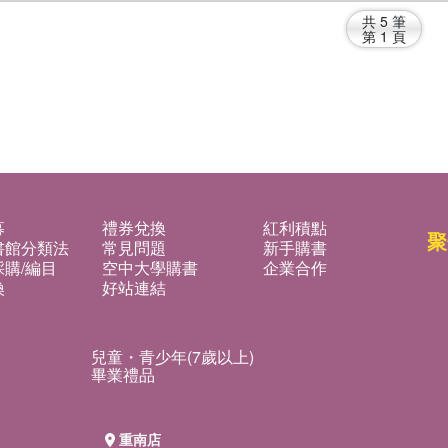
共
5
筆
第
1
頁
募
禮券兌換
紅利積點
聚
書館分類法
常見問題
新手購書
購/編目
空中大學購書
企業合作
換
好站連結
兒童・青少年(7歲以上)
畢業禮品
重南店