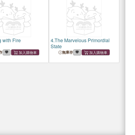
 with Fire
4.
The Marvelous Primordial
State
存
無庫存