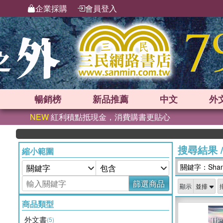
企業採購
會員登入
暢銷榜
新品
推薦
中文
外
NEW
紅利積點抵現金，消費購書更貼心
搜尋結果
縮小範圍
關鍵字：Shang 
篩選商品
顯示
商品類型
外文書
(5)