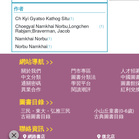
作者
Ch Kyi Gyatso Kathog Situ
(1)
Choegyal Namkhai Norbu,Longchen
(1)
Rabjam;Braverman, Jacob
Namkhai Norbu
(1)
Norbu Namkhai
(1)
網站導航 >>
關於我們
門市專區
人才招
中文分類
圖書分類法
中國圖
通關密碼
學習平台
圖書館採
異業合作
閱讀潮評
紅利兌
圖書目錄 >>
三民・東大・弘雅三民
小山丘童書(0-6歲)
古籍圖書目錄
古典圖書目錄
聯絡資訊 >>
網路書店
復北店