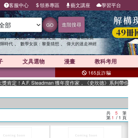
客服中心
領券專區
藝文講座
學習平台
進階搜尋
GO
、
、
、
sey
父親節
如果歷史是一群喵
暑期推薦
、
、
輝時代
數學女孩：黎曼猜想
偉大的迷走神經
子
文具選物
漫畫
教科考用
165反詐騙
定！A.F. Steadman 獲年度作家，《史坎德》系列帶你踏上
共
5
筆
第
1
/ 1
頁