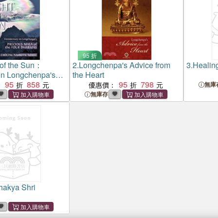
95 折
 of the Sun：
2.
Longchenpa's Advice from
3.
Healing
on Longchenpa's
the Heart
la of the Four
95
858
95
798
：
優惠價：
無庫
無庫存
hakya Shri