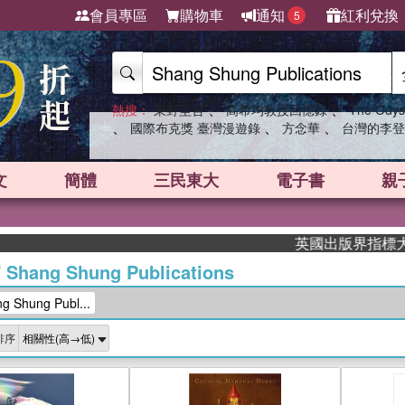
會員專區
購物車
通知
紅利兌換
5
、
、
熱搜：
東野圭吾
高希均教授回憶錄
The Odys
、
、
、
國際布克獎 臺灣漫遊錄
方念華
台灣的李登
文
簡體
三民東大
電子書
親
英國出版界指標大獎肯
/
Shang Shung Publications
Shung Publ...
排序