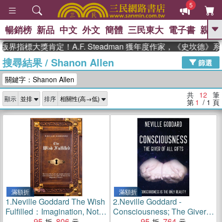
5
暢銷榜
新品
中文
外文
簡體
三民東大
電子書
親子
GO
界指標大獎肯定！A.F. Steadman 獲年度作家，《史坎德》
搜尋結果
/
Shanon Allen
、
、
熱搜：
東野圭吾
The Odyssey
篩選
、
、
父親節
如果歷史是一群喵
暑期
關鍵字：Shanon Allen
、
、
推薦
國際布克獎 臺灣漫遊錄
方
、
、
念華
台灣的李登輝時代
數學女
共
12
筆
顯示
排序
、
孩：黎曼猜想
偉大的迷走神經
第
1
/ 1
頁
滿額折
滿額折
1.
Neville Goddard The Wish
2.
Neville Goddard -
Fulfilled：Imagination, Not
Consciousness; The Giver
Facts, Create Your Reality
95
806
Of All Gifts：God Is Your
95
764