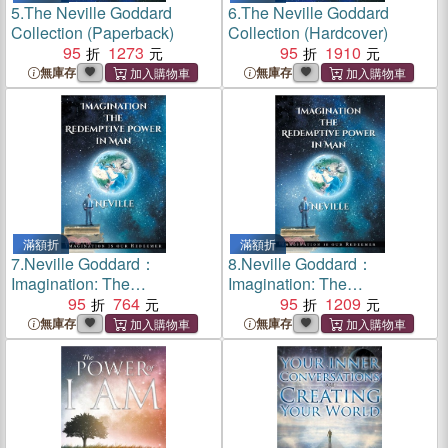
5.
The Neville Goddard
6.
The Neville Goddard
Collection (Paperback)
Collection (Hardcover)
95
1273
95
1910
無庫存
無庫存
滿額折
滿額折
7.
Neville Goddard：
8.
Neville Goddard：
Imagination: The
Imagination: The
Redemptive Power in Man:
95
764
Redemptive Power in Man
95
1209
Imagining Creates Reality
(Hardcover): Imagining
無庫存
無庫存
Creates Reality