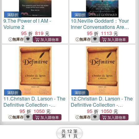
滿額折
滿額折
9.
The Power of I AM -
10.
Neville Goddard：Your
Volume 2
Inner Conversations Are
95
819
Creating Your World
95
1113
(Paperback)
無庫存
無庫存
滿額折
滿額折
11.
Christian D. Larson - The
12.
Christian D. Larson - The
Definitive Collection -
Definitive Collection -
Volume 5 of 6
95
1050
Volume 3 of 6
95
1050
無庫存
無庫存
共
12
筆
第
1
頁