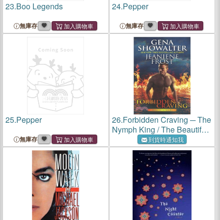
23.
Boo Legends
24.
Pepper
無庫存
無庫存
25.
Pepper
26.
Forbidden Craving ─ The
Nymph King / The Beautiful
Ashes
無庫存
到貨時通知我