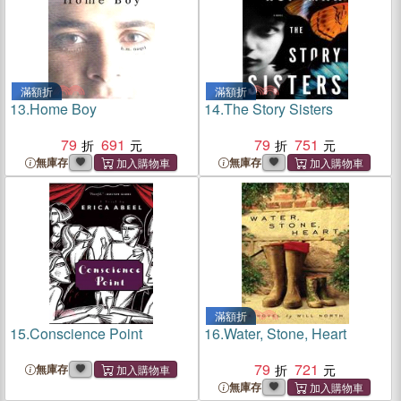
滿額折
滿額折
13.
Home Boy
14.
The Story Sisters
79
691
79
751
無庫存
無庫存
滿額折
15.
Conscience Point
16.
Water, Stone, Heart
79
721
無庫存
無庫存