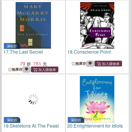
滿額折
17.
The Last Secret
18.
Conscience Point
79
751
無庫存
無庫存
滿額折
滿額折
19.
Skeletons At The Feast
20.
Enlightenment for Idiots