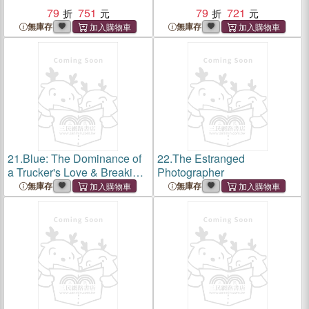
79
751
79
721
無庫存
無庫存
21.
Blue: The Dominance of
22.
The Estranged
a Trucker's Love & Breaking
Photographer
the Leash
無庫存
無庫存