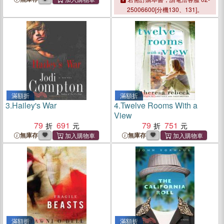
25006600[分機130、131]。
滿額折
滿額折
3.
Hailey's War
4.
Twelve Rooms With a
View
79
691
79
751
無庫存
無庫存
滿額折
滿額折