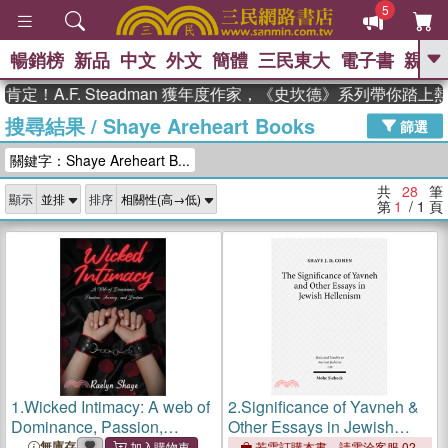
5
暢銷榜
新品
中文
外文
簡體
三民東大
電子書
親子
GO
A.F. Steadman 獲年度作家，《史坎德》系列帶你踏上熱血
搜尋結果
/
Shaye Areheart Books
、
熱搜：
東野圭吾
高希均教授回憶錄
篩選
、
、
、
The Odyssey
父親節
如果歷
關鍵字：Shaye Areheart B...
、
、
史是一群喵
暑期推薦
國際布克
、
、
獎 臺灣漫遊錄
方念華
台灣的李
共
28
筆
顯示
排序
、
、
登輝時代
數學女孩：黎曼猜想
第
1
/ 1
頁
偉大的迷走神經
1.
Wicked Intimacy: A web of
2.
Significance of Yavneh &
Dominance, Passion,
Other Essays in Jewish
Secrecy, and Desires
Hellenism
無庫存
若需訂購本書，請電洽客服 02-