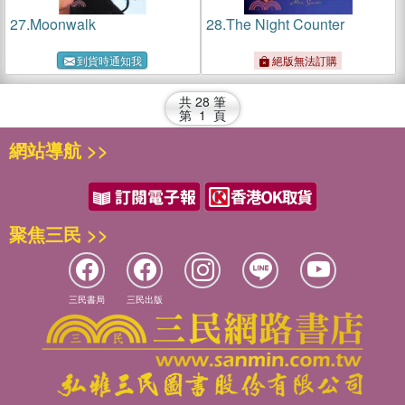
27.
Moonwalk
28.
The Night Counter
到貨時通知我
絕版無法訂購
共
28
筆
第
1
頁
網站導航 >>
聚焦三民 >>
三民書局
三民出版