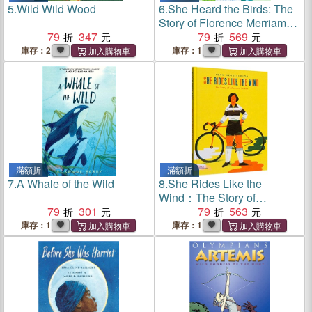
5.
Wild Wild Wood
6.
She Heard the Birds: The
Story of Florence Merriam
79
347
Bailey
79
569
庫存：2
庫存：1
滿額折
滿額折
7.
A Whale of the Wild
8.
She Rides Like the
Wind：The Story of
79
301
Alfonsina Strada
79
563
庫存：1
庫存：1