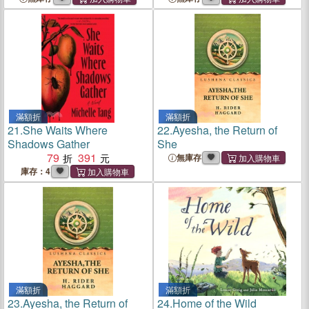
滿額折
滿額折
21.
She Waits Where
22.
Ayesha, the Return of
Shadows Gather
She
79
391
無庫存
庫存：4
滿額折
滿額折
23.
Ayesha, the Return of
24.
Home of the Wild