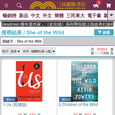
5
暢銷榜
新品
中文
外文
簡體
三民東大
電子書
親子
GO
adman 獲年度作家，《史坎德》系列帶你踏上熱血奇幻旅程
搜尋結果
/
She of the Wild
、
熱搜：
東野圭吾
高希均教授回憶錄
篩選
、
、
、
The Odyssey
父親節
如果歷
關鍵字：She of the Wild
、
、
史是一群喵
暑期推薦
國際布克
、
、
獎 臺灣漫遊錄
方念華
台灣的李
共
55803
筆
顯示
排序
、
、
登輝時代
數學女孩：黎曼猜想
第
1
/ 1396
頁
偉大的迷走神經
滿額折
滿額折
1.
Us (英國版)
2.
Children of the Wild
79
434
79
901