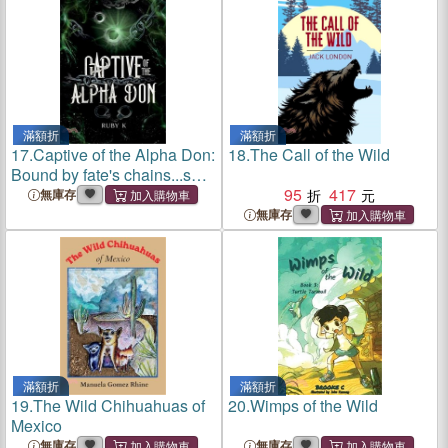
滿額折
滿額折
17.
Captive of the Alpha Don:
18.
The Call of the Wild
Bound by fate's chains...she
can run but she can't hide.
95
417
無庫存
無庫存
滿額折
滿額折
19.
The Wild Chihuahuas of
20.
Wimps of the Wild
Mexico
無庫存
無庫存