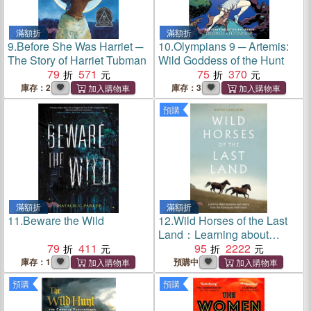
滿額折
滿額折
9.
Before She Was Harriet ─
10.
Olympians 9 ─ Artemis:
The Story of Harriet Tubman
Wild Goddess of the Hunt
79
571
75
370
庫存：2
庫存：3
預購
滿額折
滿額折
11.
Beware the Wild
12.
Wild Horses of the Last
Land：Learning about
79
411
ourselves and nature from
95
2222
the Kaimanawa wild horses
庫存：1
預購中
預購
預購