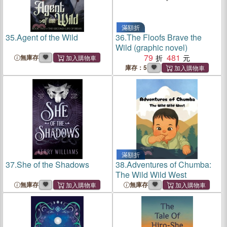
滿額折
35.
Agent of the Wild
36.
The Floofs Brave the
Wild (graphic novel)
79
481
無庫存
庫存：5
滿額折
37.
She of the Shadows
38.
Adventures of Chumba:
The Wild Wild West
無庫存
無庫存