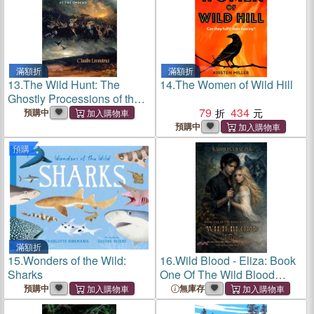
滿額折
滿額折
13.
The Wild Hunt: The
14.
The Women of Wild Hill
Ghostly Processions of the
Undead
79
434
預購中
預購中
預購
滿額折
15.
Wonders of the Wild:
16.
Wild Blood - Eliza: Book
Sharks
One Of The Wild Blood
Series
預購中
無庫存