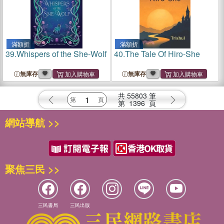
滿額折
滿額折
39.
Whispers of the She-Wolf
40.
The Tale Of Hiro-She
無庫存
無庫存
共
55803
筆
第
1396
頁
網站導航 >>
聚焦三民 >>
三民書局
三民出版