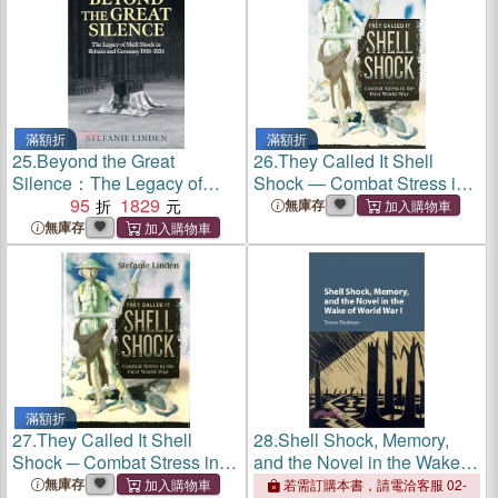
滿額折
滿額折
25.
Beyond the Great
26.
They Called It Shell
Silence：The Legacy of
Shock ― Combat Stress in
Shell Shock in Britain and
95
1829
the First World War
無庫存
Germany, 1918-1924
無庫存
滿額折
27.
They Called It Shell
28.
Shell Shock, Memory,
Shock ─ Combat Stress in
and the Novel in the Wake of
the First World War
World War I
無庫存
若需訂購本書，請電洽客服 02-