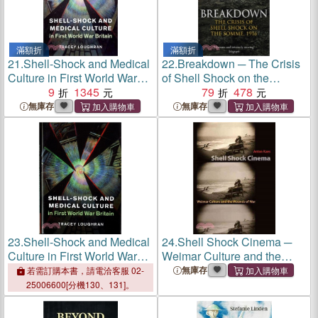
滿額折
滿額折
21.
Shell-Shock and Medical
22.
Breakdown ─ The Crisis
Culture in First World War
of Shell Shock on the
Britain
9
1345
Somme
79
478
無庫存
無庫存
23.
Shell-Shock and Medical
24.
Shell Shock Cinema ─
Culture in First World War
Weimar Culture and the
Britain
Wounds of War
無庫存
若需訂購本書，請電洽客服 02-
25006600[分機130、131]。