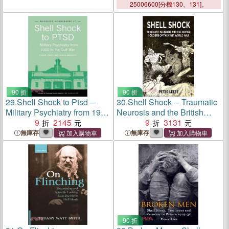
25006600[分機130、131]。
90 折
90 折
29.
Shell Shock to Ptsd ─
30.
Shell Shock ─ Traumatic
Military Psychiatry from 1900
Neurosis and the British
to the Gulf War
9
2145
Soldiers of the First World
9
3131
War
無庫存
無庫存
90 折