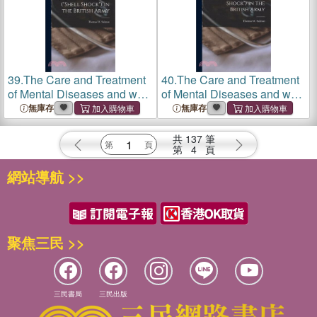
39.
The Care and Treatment
40.
The Care and Treatment
of Mental Diseases and war
of Mental Diseases and war
Neuroses (shell Shock) in
Neuroses (shell Shock) in
無庫存
無庫存
the British Army
the British Army
共
137
筆
第
4
頁
網站導航 >>
聚焦三民 >>
三民書局
三民出版