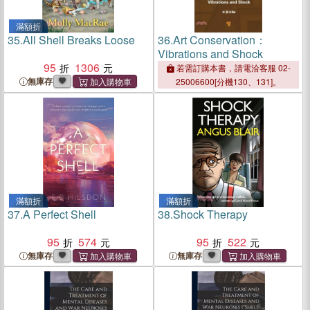
滿額折
35.
All Shell Breaks Loose
36.
Art Conservation：
Vibrations and Shock
95
1306
若需訂購本書，請電洽客服 02-
無庫存
25006600[分機130、131]。
滿額折
滿額折
37.
A Perfect Shell
38.
Shock Therapy
95
574
95
522
無庫存
無庫存