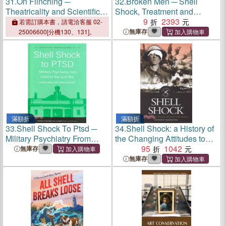
31.
On Flinching ─
32.
Broken Men ─ Shell
Theatricality and Scientific
Shock, Treatment and
Looking from Darwin to
Recovery in Britain 1914-
9
2393
若需訂購本書，請電洽客服 02-
Shell Shock
1930
無庫存
25006600[分機130、131]。
滿額折
滿額折
33.
Shell Shock To Ptsd ─
34.
Shell Shock: a History of
Military Psychiatry From
the Changing Attitudes to
1900 To The Gulf War
War Neurosis
95
1042
無庫存
無庫存