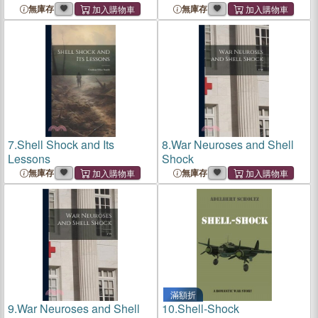
無庫存
無庫存
7.
Shell Shock and Its
8.
War Neuroses and Shell
Lessons
Shock
無庫存
無庫存
滿額折
9.
War Neuroses and Shell
10.
Shell-Shock