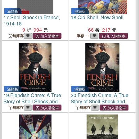
滿額折
滿額折
17.
Shell Shock in France,
18.
Old Shell, New Shell
1914-18
9
994
66
217
無庫存
庫存：1
滿額折
滿額折
19.
Fiendish Crime: A True
20.
Fiendish Crime: A True
Story of Shell Shock and
Story of Shell Shock and
Murder
Murder
無庫存
無庫存