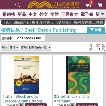
5
暢銷榜
新品
中文
外文
簡體
三民東大
電子書
親子
GO
. Steadman 獲年度作家，《史坎德》系列帶你踏上熱血奇幻旅
搜尋結果
/
Shell Shock Publishing
、
熱搜：
東野圭吾
高希均教授回憶錄
篩選
、
、
、
The Odyssey
父親節
如果歷
關鍵字：Shell Shock Publ...
、
、
史是一群喵
暑期推薦
國際布克
、
、
獎 臺灣漫遊錄
方念華
台灣的李
共
137
筆
顯示
排序
、
、
登輝時代
數學女孩：黎曼猜想
第
1
/ 4
頁
偉大的迷走神經
1.
Shell Shock and Its
2.
Shell Shock and Its
Lessons (Cram Edition)
Aftermath
無庫存
無庫存