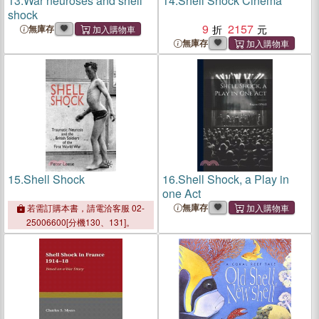
13.
War neuroses and shell
14.
Shell Shock Cinema
shock
9
2157
無庫存
無庫存
15.
Shell Shock
16.
Shell Shock, a Play in
one Act
無庫存
若需訂購本書，請電洽客服 02-
25006600[分機130、131]。