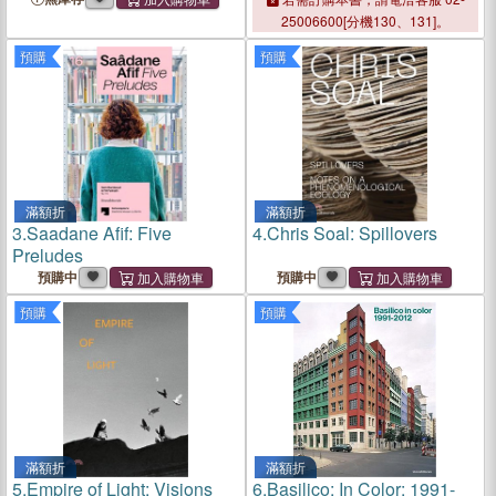
Paleoclimatic Changes from
25006600[分機130、131]。
Mineral, Trace-Metal, and
預購
預購
Pollen Data
滿額折
滿額折
3.
Saadane Afif: Five
4.
Chris Soal: Spillovers
Preludes
預購中
預購中
預購
預購
滿額折
滿額折
5.
Empire of Light: Visions
6.
Basilico: In Color: 1991-