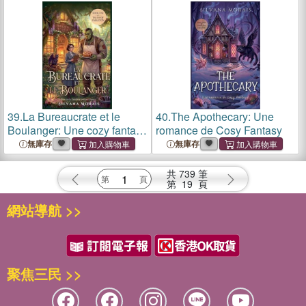
39.
La Bureaucrate et le
40.
The Apothecary: Une
Boulanger: Une cozy fantasy
romance de Cosy Fantasy
romantique
無庫存
無庫存
共
739
筆
第
19
頁
網站導航 >>
聚焦三民 >>