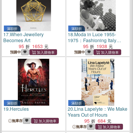
滿額折
滿額折
17.
When Jewellery
18.
Moda in Luce 1955-
Becomes Art
1975：Fashioning Italy
95
1653
1955-1975 Glamour and
95
1938
industrial innovation in
預購中
預購中
Rome, in the Archives of
Istituto Luce
滿額折
滿額折
19.
Hercules
20.
Lina Lapelyte：We Make
Years Out of Hours
95
684
無庫存
無庫存