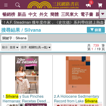
5
暢銷榜
新品
中文
外文
簡體
三民東大
電子書
親子
GO
. Steadman 獲年度作家，《史坎德》系列帶你踏上熱血奇幻旅
搜尋結果
/
Silvana
、
熱搜：
東野圭吾
高希均教授回憶錄
篩選
、
、
、
The Odyssey
父親節
如果歷
關鍵字：Silvana
、
、
史是一群喵
暑期推薦
國際布克
、
、
獎 臺灣漫遊錄
方念華
台灣的李
共
739
筆
顯示
排序
、
、
登輝時代
數學女孩：黎曼猜想
第
1
/ 19
頁
偉大的迷走神經
1.
Silvana
y Sus Pinches
2.
A Holocene Sedimentary
Hermanas: Recetas Desde
Record from Lake
Silvana
,
El Corazon de Guerrero
Se Brazil—Evidence for
無庫存
若需訂購本書，請電洽客服 02-