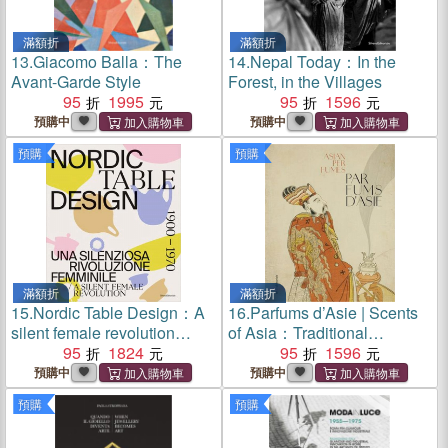
滿額折
滿額折
13.
Giacomo Balla：The
14.
Nepal Today：In the
Avant-Garde Style
Forest, in the Villages
95
1995
95
1596
預購中
預購中
預購
預購
滿額折
滿額折
15.
Nordic Table Design：A
16.
Parfums d’Asie | Scents
silent female revolution
of Asia：Traditional
(1900-1970)
95
1824
Olfactory Cultures from
95
1596
China to India
預購中
預購中
預購
預購