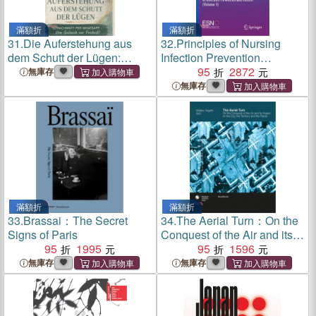
滿額折
滿額折
31.
Die Auferstehung aus
32.
Principles of Nursing
dem Schutt der Lügen:
Infection Prevention
Schachmatt per WhatsApp-
Control：Introduction and
95
2872
無庫存
Vom Gulasch zur Freiheit
global context of Infection
無庫存
Prevention and Control
(Volume 1)
滿額折
滿額折
33.
Brassai：The Secret
34.
The Aerial Turn：On the
Signs of Paris
Conquest of the Air and its
95
1995
Impact on the City, the
95
1596
Territory and the Planet
無庫存
無庫存