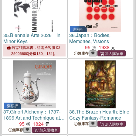
滿額折
35.
Biennale Arte 2026：In
36.
Japan：Bodies,
Minor Keys
Memories, Visions
95
1938
若需訂購本書，請電洽客服 02-
無庫存
25006600[分機130、131]。
滿額折
37.
Ginori Alchemy：1737-
38.
The Brazen Hearth: Eine
1896 Art and Technique at
Cozy Fantasy-Romance
the Factory
95
1824
無庫存
無庫存