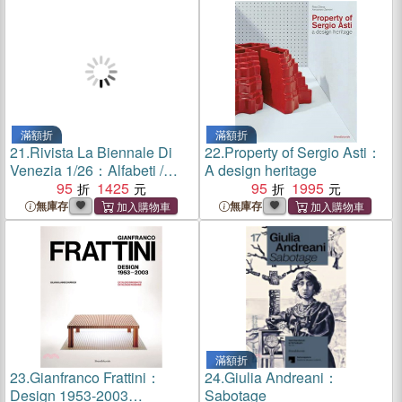
滿額折
滿額折
21.
Rivista La Biennale Di
22.
Property of Sergio Asti：
Venezia 1/26：Alfabeti /
A design heritage
Alphabets
95
1425
95
1995
無庫存
無庫存
滿額折
23.
Gianfranco Frattini：
24.
Giulia Andreani：
Design 1953-2003
Sabotage