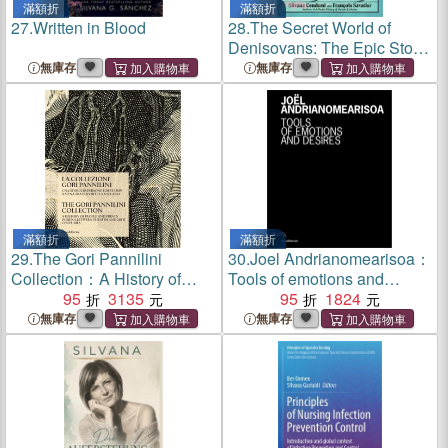
滿額折
滿額折
27.
Written in Blood
28.
The Secret World of
Denisovans: The Epic Story
of the Ancient Cousins to
無庫存
無庫存
Sapiens and Neanderthals
滿額折
滿額折
29.
The Gori Pannilini
30.
Joel Andrianomearisoa：
Collection：A History of
Tools of emotions and
people and prints in Siena
95
3135
desires
95
1824
between the 18th and 20th
無庫存
無庫存
centuries