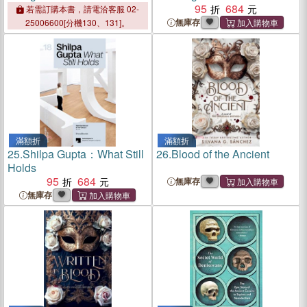
Catalogue Raisonne
95
684
若需訂購本書，請電洽客服 02-
無庫存
25006600[分機130、131]。
滿額折
滿額折
25.
Shilpa Gupta：What Still
26.
Blood of the Ancient
Holds
95
684
無庫存
無庫存