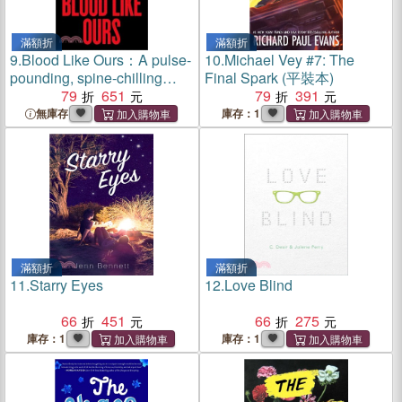
滿額折
滿額折
9.
Blood Like Ours：A pulse-
10.
Michael Vey #7: The
pounding, spine-chilling
Final Spark (平裝本)
journey into the dark.
79
651
79
391
'Neville might well be
無庫存
庫存：1
Stephen King's rightful heir'
(Will Dean)
滿額折
滿額折
11.
Starry Eyes
12.
Love Blind
66
451
66
275
庫存：1
庫存：1