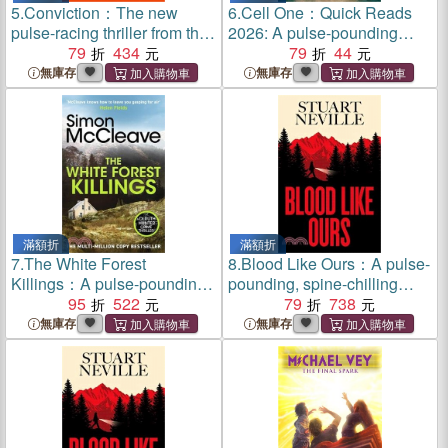
5.
Conviction：The new
6.
Cell One：Quick Reads
pulse-racing thriller from the
2026: A pulse-pounding
author of DO NO HARM
79
434
thriller with a twist you won't
79
44
see coming
無庫存
無庫存
滿額折
滿額折
7.
The White Forest
8.
Blood Like Ours：A pulse-
Killings：A pulse-pounding
pounding, spine-chilling
detective thriller novel from
95
522
journey into the dark.
79
738
the beloved Welsh crime
'Neville might well be
無庫存
無庫存
author
Stephen King's rightful heir'
(Will Dean)