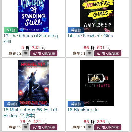
50 折
滿額折
13.
The Chaos of Standing
14.
The Nowhere Girls
Still
5
342
66
501
庫存：2
庫存：1
滿額折
滿額折
15.
Michael Vey #6: Fall of
16.
Blackhearts
Hades (平裝本)
79
421
66
326
庫存：3
庫存：1