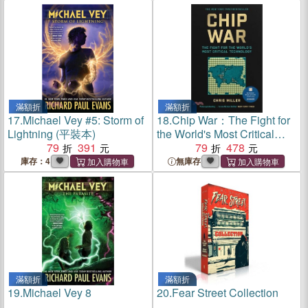
滿額折
滿額折
17.
Michael Vey #5: Storm of
18.
Chip War：The Fight for
Lightning (平裝本)
the World's Most Critical
79
391
Technology (Winner of the
79
478
Financial Times Business
庫存：4
無庫存
Book of the Year award)
滿額折
滿額折
19.
Michael Vey 8
20.
Fear Street Collection