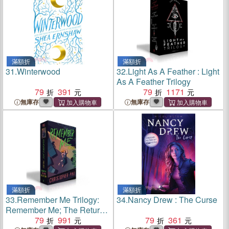
滿額折
滿額折
31.
Winterwood
32.
Light As A Feather : Light
As A Feather Trilogy
79
391
79
1171
無庫存
無庫存
滿額折
滿額折
33.
Remember Me Trilogy:
34.
Nancy Drew : The Curse
Remember Me; The Return;
The Last Story
79
991
79
361