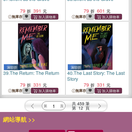
79
391
79
601
無庫存
無庫存
滿額折
滿額折
39.
The Return: The Return
40.
The Last Story: The Last
Story
79
331
79
331
無庫存
無庫存
共
459
筆
第
12
頁
網站導航 >>