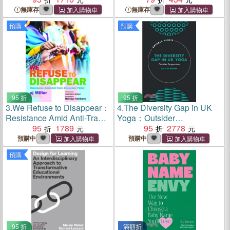
無庫存
無庫存
預購
預購
95 折
95 折
3.
We Refuse to Disappear：
4.
The Diversity Gap in UK
Resistance Amid Anti-Trans
Yoga：Outsider
Education Policy
95
1789
Perspectives
95
2778
預購中
預購中
預購
95 折
滿額折