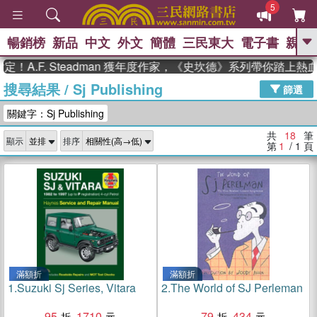
5
暢銷榜
新品
中文
外文
簡體
三民東大
電子書
親子
GO
A.F. Steadman 獲年度作家，《史坎德》系列帶你踏上熱血
搜尋結果
/
Sj Publishing
、
、
熱搜：
東野圭吾
The Odyssey
篩選
、
、
父親節
如果歷史是一群喵
暑期
關鍵字：Sj Publishing
、
、
推薦
國際布克獎 臺灣漫遊錄
方
、
、
念華
台灣的李登輝時代
數學女
共
18
筆
顯示
排序
、
孩：黎曼猜想
偉大的迷走神經
第
1
/ 1
頁
滿額折
滿額折
1.
Suzuki Sj Series, Vitara
2.
The World of SJ Perleman
95
1710
79
434