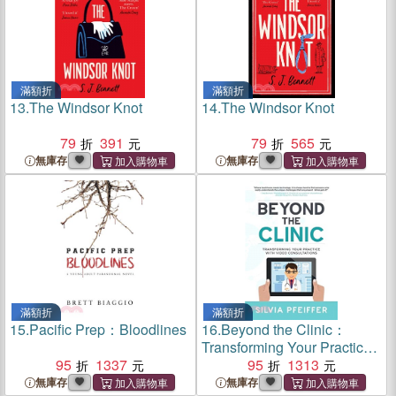
滿額折
滿額折
13.
The Windsor Knot
14.
The Windsor Knot
79
391
79
565
無庫存
無庫存
滿額折
滿額折
15.
Pacific Prep：Bloodlines
16.
Beyond the Clinic：
Transforming Your Practice
95
1337
With Video Consultations
95
1313
無庫存
無庫存