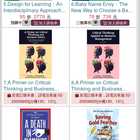
5.
Design for Learning：An
6.
Baby Name Envy：The
Interdisciplinary Approach to
New Way to Choose a Baby
Transformative Learning
95
2778
Name You’ll Love
79
738
Environments
預購中
無庫存
7.
A Primer on Critical
8.
A Primer on Critical
Thinking and Business
Thinking and Business
Ethics：Critical Thinking in
Ethics：Critical Thinking
若需訂購本書，請電洽客服 02-
若需訂購本書，請電洽客服 02-
Unpredictable Corporate
Applied to Business
25006600[分機130、131]。
25006600[分機130、131]。
Business Contexts (Volume
Management (Volume 2)
3)