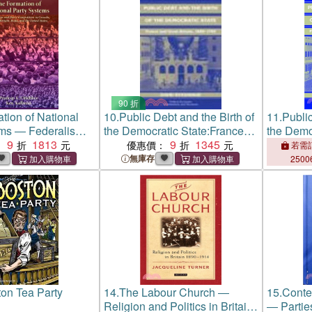
90 折
tion of National
10.
Public Debt and the Birth of
11.
Public
ems ― Federalism
the Democratic State:France
the Demo
ompetition in
9
1813
and Great Britain 1688-1789
9
1345
and Grea
：
優惠價：
若需訂
t Britain, India,
無庫存
2500
ted States
on Tea Party
14.
The Labour Church ―
15.
Conte
Religion and Politics in Britain
― Partie