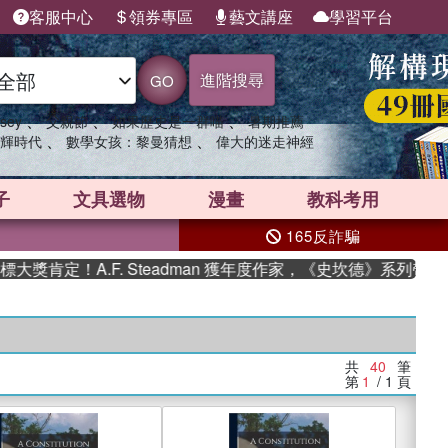
客服中心
領券專區
藝文講座
學習平台
進階搜尋
GO
、
、
、
sey
父親節
如果歷史是一群喵
暑期推薦
、
、
輝時代
數學女孩：黎曼猜想
偉大的迷走神經
子
文具選物
漫畫
教科考用
165反詐騙
A.F. Steadman 獲年度作家，《史坎德》系列帶你踏上熱血
共
40
筆
第
1
/ 1
頁