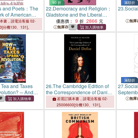
90 折
滿額折
ns and Poets：The
22.
Democracy and Religion：
23.
Social
ork of American
Gladstone and the Liberal
he Great War
Party 1867–1875
9
2866
優惠價：
無庫
本書，請電洽客服 02-
無庫存
00[分機130、131]。
滿額折
 Tea and Taxes
26.
The Cambridge Edition of
27.
Social
olution? ─ And
the Correspondence of Daniel
Septemb
ions About the
Defoe
無庫
若需訂購本書，請電洽客服 02-
Party
25006600[分機130、131]。