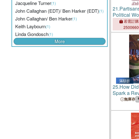
Jacqueline Turner
(1)
21.
Partisa
John Callaghan (EDT)/ Ben Harker (EDT)
(1)
Political W
John Callaghan/ Ben Harker
(1)
Poetry in t
若需訂購
Keith Laybourn
(1)
250066
Linda Gondosch
(1)
More
滿額折
25.
How Did
Spark a Rev
Other Quest
無庫存
Boston Tea 