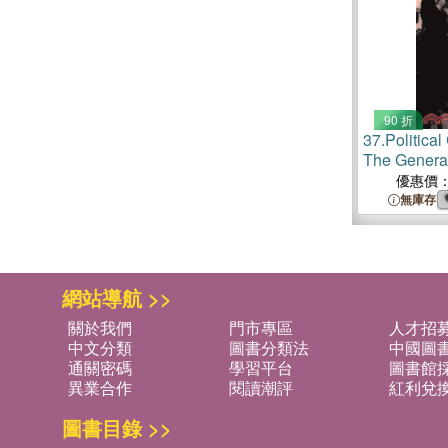
90 折
37.
Politic
The General
Campaign o
優惠價
無庫存
網站導航 >>
關於我們
門市專區
人才招
中文分類
圖書分類法
中國圖
通關密碼
學習平台
圖書館採
異業合作
閱讀潮評
紅利兌
圖書目錄 >>