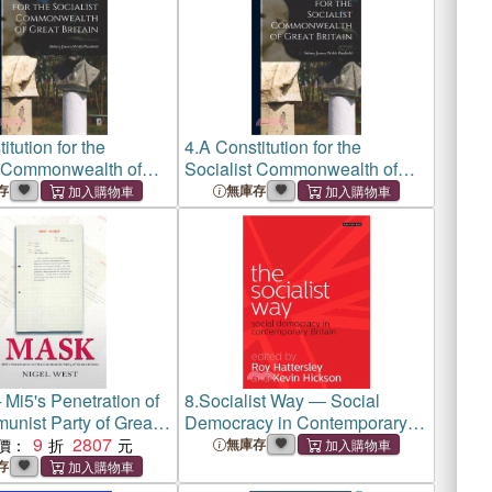
itution for the
4.
A Constitution for the
t Commonwealth of
Socialist Commonwealth of
tain
Great Britain
存
無庫存
Mi5's Penetration of
8.
Socialist Way ― Social
unist Party of Great
Democracy in Contemporary
9
2807
Britain
價：
無庫存
存