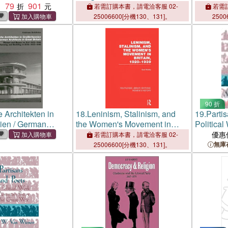
79
901
1890-1914
Movement
：
若需訂購本書，請電洽客服 02-
若需訂
25006600[分機130、131]。
2500
90 折
 Architekten in
18.
Leninism, Stalinism, and
19.
Parti
ien / German
the Women's Movement in
Political
n Great Britain ─
Britain, 1920-1939
Poetry in
優惠
若需訂購本書，請電洽客服 02-
Bauen im Exil
無庫
25006600[分機130、131]。
 Planning and
 Exile 1933-1945