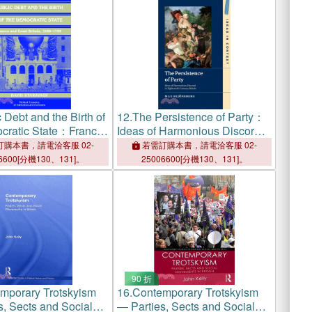
 Debt and the Birth of
12.
The Persistence of Party：
cratic State：France
Ideas of Harmonious Discord
t Britain 1688–1789
in Eighteenth-Century Britain
購本書，請電洽客服 02-
若需訂購本書，請電洽客服 02-
6600[分機130、131]。
25006600[分機130、131]。
90 折
mporary Trotskyism
16.
Contemporary Trotskyism
s, Sects and Social
― Parties, Sects and Social