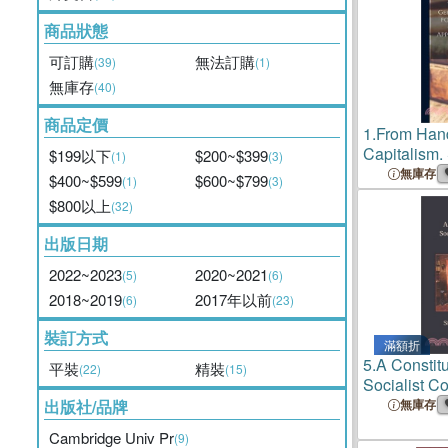
商品狀態
可訂購
無法訂購
(39)
(1)
無庫存
(40)
商品定價
1.
From Hand
Capitalism.
$199以下
$200~$399
(1)
(3)
Translated
無庫存
$400~$599
$600~$799
(1)
(3)
by H.J. Neu
$800以上
(32)
Socialist Pa
and Approve
出版日期
2022~2023
2020~2021
(5)
(6)
2018~2019
2017年以前
(6)
(23)
裝訂方式
滿額折
5.
A Constitu
平裝
精裝
(22)
(15)
Socialist 
Great Britai
出版社/品牌
無庫存
Cambridge Univ Pr
(9)