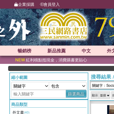
企業採購
會員登入
暢銷榜
新品
推薦
中文
外
NEW
紅利積點抵現金，消費購書更貼心
搜尋結果
縮小範圍
關鍵字：Socialis
篩選商品
顯示
商品類型
外文書
(40)