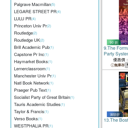
Palgrave Macmillan
(5)
LEGARE STREET PR
(4)
LULU PR
(4)
Princeton Univ Pr
(2)
Routledge
(2)
Routledge UK
(2)
90 折
Brill Academic Pub
(1)
9.
The Forma
Party Syst
Capstone Pr Inc
(1)
and Party C
優惠價
Haymarket Books
(1)
Canada, Grea
無庫存
Lernerclassroom
(1)
and the Uni
Manchester Univ Pr
(1)
Natl Book Network
(1)
Praeger Pub Text
(1)
Socialist Party of Great Britain
(1)
Tauris Academic Studies
(1)
Taylor & Francis
(1)
滿額折
Verso Books
(1)
13.
The Bost
WESTPHALIA PR
(1)