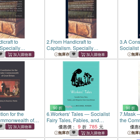
icraft to
2.
From Handicraft to
3.
A Const
 Specially
Capitalism. Specially
Socialis
 From the German
Translated From the German
Great Bri
無庫存
無庫
mann for the
by H.J. Neumann for the
rty of Great Britain
Socialist Party of Great Britain
d by the Autho
and Approved by the Autho
90 折
90 折
tion for the
6.
Workers' Tales ― Socialist
7.
Mask ─ 
Commonwealth of
Fairy Tales, Fables, and
the Comm
n
Allegories from Great Britain
9
785
Britain
優惠價：
優惠
無庫存
無庫