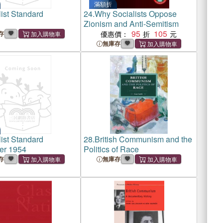
滿額折
ist Standard
24.
Why Socialists Oppose
Zionism and Anti-Semitism
95
105
存
優惠價：
無庫存
ist Standard
28.
British Communism and the
er 1954
Politics of Race
存
無庫存