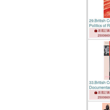
29.
British 
Politics of 
若需訂購
250066
33.
British
Documentar
若需訂購
250066