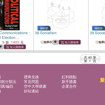
滿額折
滿額折
al Communications：
38.
Socialism
39.
Socia
 Election
f 1992
9
1403
：
無庫存
無庫
共
40
筆
第
1
頁
募
禮券兌換
紅利積點
聚
書館分類法
常見問題
新手購書
購/編目
空中大學購書
企業合作
換
好站連結