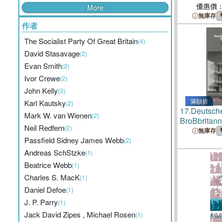
優惠價
More
無庫存
作者
The Socialist Party Of Great Britain
(4)
David Stasavage
(2)
Evan Smith
(2)
Ivor Crewe
(2)
John Kelly
(2)
滿額折
Karl Kautsky
(2)
17.
Deutsche
Mark W. van Wienen
(2)
BroBbritann
Neil Redfern
(2)
Architects i
無庫存
Passfield Sidney James Webb
Planen und 
(2)
1933-1945 /
Andreas SchStzke
(1)
Building in
Beatrice Webb
(1)
Charles S. MacK
(1)
Daniel Defoe
(1)
J. P. Parry
(1)
Jack David Zipes , Michael Rosen
(1)