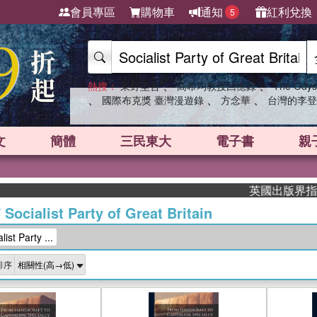
會員專區
購物車
通知
紅利兌換
5
、
、
熱搜：
東野圭吾
高希均教授回憶錄
The Odys
、
、
、
國際布克獎 臺灣漫遊錄
方念華
台灣的李登
文
簡體
三民東大
電子書
親
英國出版界指標大獎肯定！
/
Socialist Party of Great Britain
t Party ...
排序