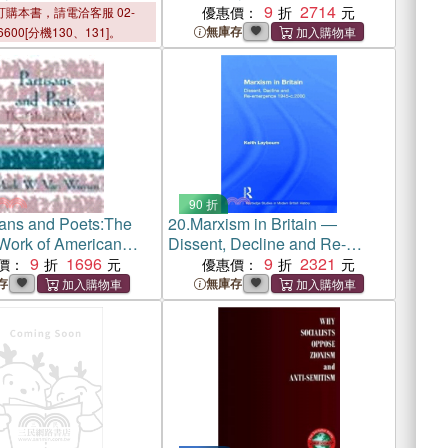
s in Britain
Movements in Britain
9
2714
優惠價：
購本書，請電洽客服 02-
無庫存
6600[分機130、131]。
90 折
sans and Poets:The
20.
Marxism in Britain ―
 Work of American
Dissent, Decline and Re-
 the Great War
9
1696
emergence 1945-c.2000
9
2321
價：
優惠價：
存
無庫存