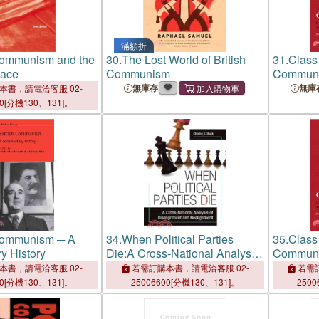
滿額折
Communism and the
30.
The Lost World of British
31.
Class
Race
Communism
Communis
Two Wor
無庫存
無庫
本書，請電洽客服 02-
00[分機130、131]。
 Communism ─ A
34.
When Political Parties
35.
Class
y History
Die:A Cross-National Analysis
Communis
of Disalignment and
Two Wor
本書，請電洽客服 02-
若需訂購本書，請電洽客服 02-
若需訂
Realignment
00[分機130、131]。
25006600[分機130、131]。
2500