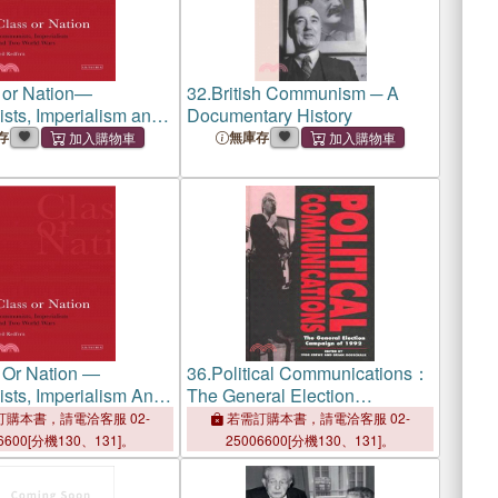
 or Nation—
32.
British Communism ─ A
ts, Imperialism and
Documentary History
ld Wars
存
無庫存
 Or Nation ―
36.
Political Communications：
ts, Imperialism And
The General Election
ld Wars
Campaign of 1992
購本書，請電洽客服 02-
若需訂購本書，請電洽客服 02-
6600[分機130、131]。
25006600[分機130、131]。