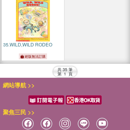
35.
WILD,WILD RODEO
絕版無法訂購
共
35
筆
第
1
頁
網站導航 >>
聚焦三民 >>