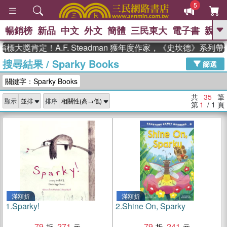
5
暢銷榜
新品
中文
外文
簡體
三民東大
電子書
親子
GO
肯定！A.F. Steadman 獲年度作家，《史坎德》系列帶你踏
搜尋結果
/
Sparky Books
、
熱搜：
東野圭吾
高希均教授回憶錄
篩選
、
、
、
The Odyssey
父親節
如果歷
關鍵字：Sparky Books
、
、
史是一群喵
暑期推薦
國際布克
、
、
獎 臺灣漫遊錄
方念華
台灣的李
共
35
筆
顯示
排序
、
、
登輝時代
數學女孩：黎曼猜想
第
1
/ 1
頁
偉大的迷走神經
滿額折
滿額折
1.
Sparky!
2.
Shine On, Sparky
79
271
79
241