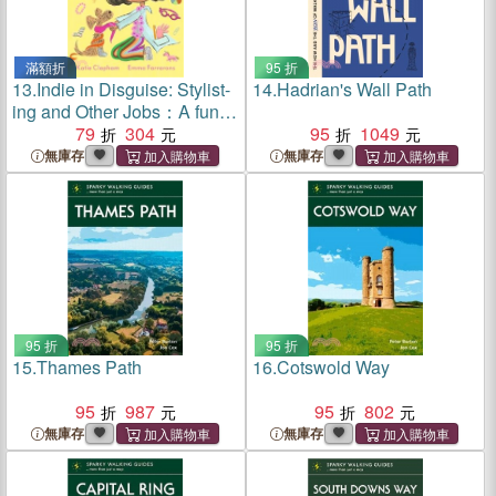
滿額折
95 折
13.
Indie in Disguise: Stylist-
14.
Hadrian's Wall Path
ing and Other Jobs：A funny
first chapter book perfect for
79
304
95
1049
the child who loves dressing
無庫存
無庫存
up and imaginary play
95 折
95 折
15.
Thames Path
16.
Cotswold Way
95
987
95
802
無庫存
無庫存