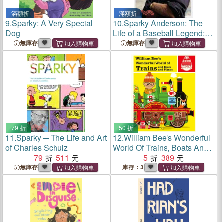
滿額折
滿額折
9.
Sparky: A Very Special
10.
Sparky Anderson: The
Dog
Life of a Baseball Legend:
1934-2010
無庫存
無庫存
79 折
50 折
11.
Sparky ─ The Life and Art
12.
William Bee's Wonderful
of Charles Schulz
World Of Trains, Boats And
79
511
Planes
5
389
無庫存
庫存：3