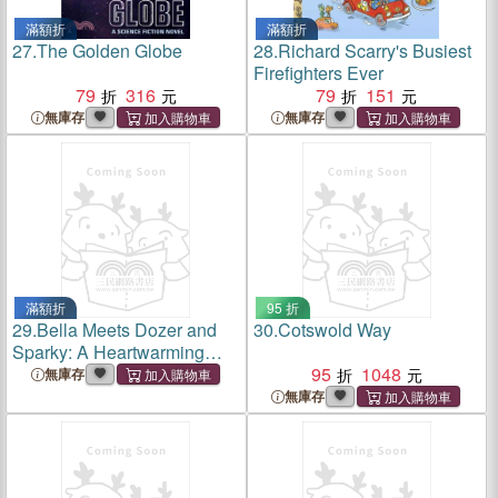
滿額折
滿額折
27.
The Golden Globe
28.
Richard Scarry's Busiest
Firefighters Ever
79
316
79
151
無庫存
無庫存
滿額折
95 折
29.
Bella Meets Dozer and
30.
Cotswold Way
Sparky: A Heartwarming
Story of Friendship and the
95
1048
無庫存
Power of Support Animals
無庫存