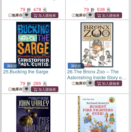
79
478
79
538
無庫存
無庫存
滿額折
滿額折
25.
Bucking the Sarge
26.
The Bronx Zoo ─ The
Astonishing Inside Story of
79
285
the 1978 World Champion
無庫存
New York Yankees
無庫存