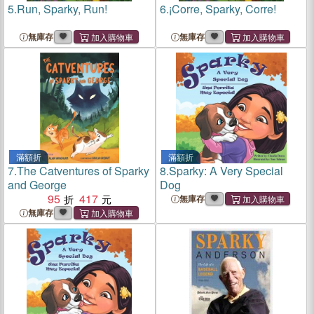
5.
Run, Sparky, Run!
6.
¡Corre, Sparky, Corre!
無庫存
無庫存
滿額折
滿額折
7.
The Catventures of Sparky
8.
Sparky: A Very Special
and George
Dog
95
417
無庫存
無庫存