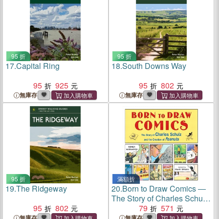
95 折
95 折
17.
Capital Ring
18.
South Downs Way
95
925
95
802
無庫存
無庫存
95 折
滿額折
19.
The Ridgeway
20.
Born to Draw Comics ―
The Story of Charles Schulz
95
802
and the Creation of Peanuts
79
571
無庫存
無庫存