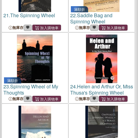
滿額折
21.
The Spinning Wheel
22.
Saddle Bag and
Spinning Wheel
無庫存
無庫存
滿額折
23.
Spinning Wheel of My
24.
Helen and Arthur Or, Miss
Thoughts
Thusa's Spinning Wheel
無庫存
無庫存