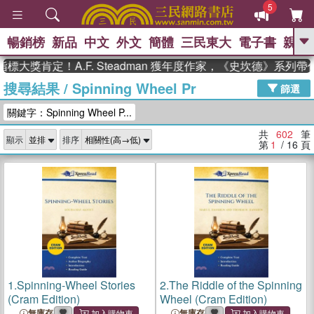
5
暢銷榜
新品
中文
外文
簡體
三民東大
電子書
親子
GO
肯定！A.F. Steadman 獲年度作家，《史坎德》系列帶你踏
搜尋結果
/
Spinning Wheel Pr
、
熱搜：
東野圭吾
高希均教授回憶錄
篩選
、
、
、
The Odyssey
父親節
如果歷
關鍵字：Spinning Wheel P...
、
、
史是一群喵
暑期推薦
國際布克
、
、
獎 臺灣漫遊錄
方念華
台灣的李
共
602
筆
顯示
排序
、
、
登輝時代
數學女孩：黎曼猜想
第
1
/ 16
頁
偉大的迷走神經
1.
Spinning-Wheel Stories
2.
The Riddle of the Spinning
(Cram Edition)
Wheel (Cram Edition)
無庫存
無庫存