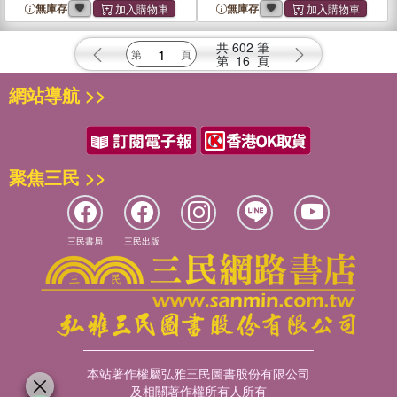
無庫存
無庫存
共
602
筆
第
16
頁
網站導航 >>
聚焦三民 >>
三民書局
三民出版
本站著作權屬弘雅三民圖書股份有限公司
及相關著作權所有人所有