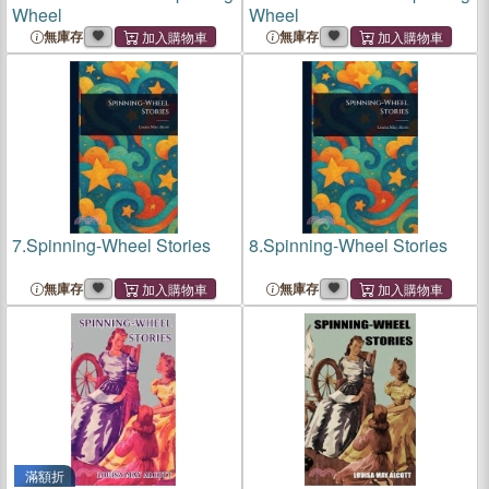
Wheel
Wheel
無庫存
無庫存
7.
Spinning-Wheel Stories
8.
Spinning-Wheel Stories
無庫存
無庫存
滿額折