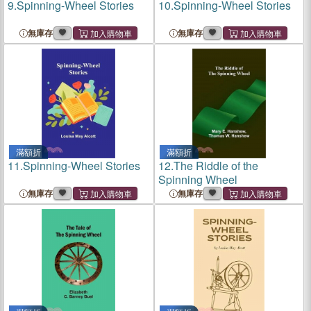
9.
Spinning-Wheel Stories
10.
Spinning-Wheel Stories
無庫存
無庫存
滿額折
滿額折
11.
Spinning-Wheel Stories
12.
The Riddle of the
Spinning Wheel
無庫存
無庫存