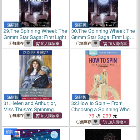
滿額折
滿額折
29.
The Spinning Wheel: The
30.
The Spinning Wheel: The
Grimm Star Saga: First Light
Grimm Star Saga: First Light
Book 1
無庫存
無庫存
滿額折
滿額折
31.
Helen and Arthur; or,
32.
How to Spin ─ From
Miss Thusa's Spinning
Choosing a Spinning Wheel
Wheel (Esprios Classics)
to Making Yarn
79
299
無庫存
無庫存
預購