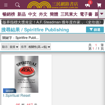
5
暢銷榜
新品
中文
外文
簡體
三民東大
電子書
親子
GO
版界指標大獎肯定！A.F. Steadman 獲年度作家，《史坎
搜尋結果
/
Spiritfire Publishing
、
熱搜：
東野圭吾
高希均教授回憶錄
篩選
、
、
、
The Odyssey
父親節
如果歷
關鍵字：Spiritfire Publi...
、
、
史是一群喵
暑期推薦
國際布克
、
、
獎 臺灣漫遊錄
方念華
台灣的李
共
1
筆
顯示
排序
、
、
登輝時代
數學女孩：黎曼猜想
第
1
/ 1
頁
偉大的迷走神經
滿額折
1.
Spiritual Reset
95
467