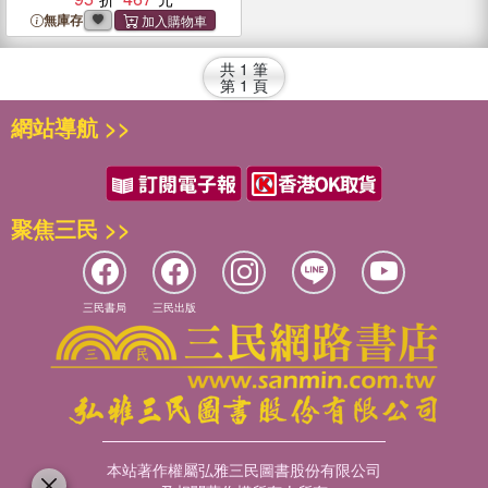
無庫存
共
1
筆
第
1
頁
網站導航 >>
聚焦三民 >>
三民書局
三民出版
本站著作權屬弘雅三民圖書股份有限公司