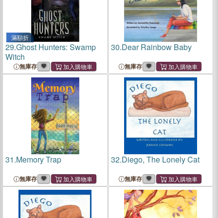
滿額折
29.
Ghost Hunters: Swamp
30.
Dear Rainbow Baby
Witch
無庫存
無庫存
31.
Memory Trap
32.
Diego, The Lonely Cat
無庫存
無庫存