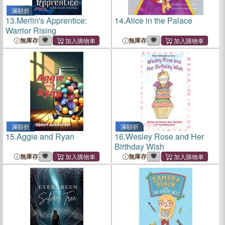
滿額折
13.
Merlin's Apprentice:
14.
Alice in the Palace
Warrior Rising
無庫存
無庫存
滿額折
滿額折
15.
Aggie and Ryan
16.
Wesley Rose and Her
Birthday Wish
無庫存
無庫存