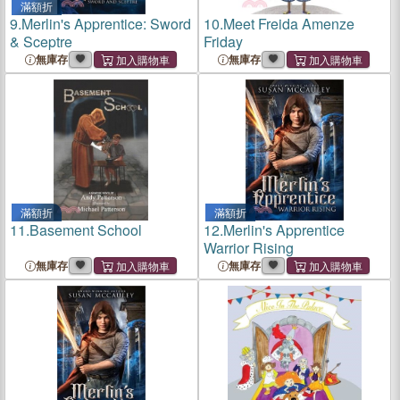
滿額折
9.
Merlin's Apprentice: Sword
10.
Meet Freida Amenze
& Sceptre
Friday
無庫存
無庫存
滿額折
滿額折
11.
Basement School
12.
Merlin's Apprentice
Warrior Rising
無庫存
無庫存