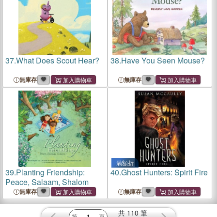
37.
What Does Scout Hear?
38.
Have You Seen Mouse?
無庫存
無庫存
滿額折
39.
Planting Friendship:
40.
Ghost Hunters: Spirit Fire
Peace, Salaam, Shalom
無庫存
無庫存
共
110
筆