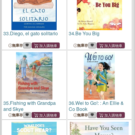
33.
Diego, el gato solitario
34.
Be You Big
無庫存
無庫存
35.
Fishing with Grandpa
36.
Wei to Go!: : An Ellie &
and Skye
Co Book
無庫存
無庫存