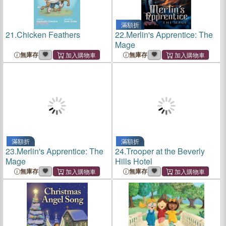
滿額折
21.
Chicken Feathers
22.
Merlin's Apprentice: The
Mage
無庫存
無庫存
滿額折
滿額折
23.
Merlin's Apprentice: The
24.
Trooper at the Beverly
Mage
Hills Hotel
無庫存
無庫存