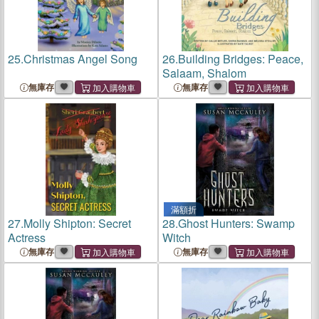
25.
Christmas Angel Song
26.
Building Bridges: Peace,
Salaam, Shalom
無庫存
無庫存
滿額折
27.
Molly Shipton: Secret
28.
Ghost Hunters: Swamp
Actress
Witch
無庫存
無庫存