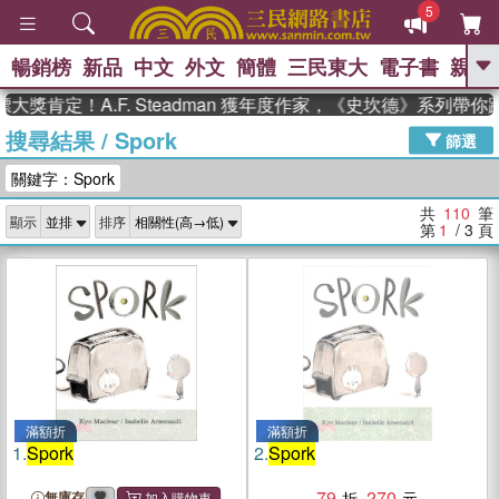
5
暢銷榜
新品
中文
外文
簡體
三民東大
電子書
親子
GO
定！A.F. Steadman 獲年度作家，《史坎德》系列帶你踏上
搜尋結果
/
Spork
、
熱搜：
東野圭吾
高希均教授回憶錄
篩選
、
、
、
The Odyssey
父親節
花開錦
關鍵字：Spork
、
、
、
繡
暑期推薦
方念華
台灣的
、
李登輝時代
數學女孩：黎曼猜想
共
110
筆
顯示
排序
、
、
偉大的迷走神經
如果歷史是一
第
1
/ 3
頁
、
群喵
臺灣漫遊錄
滿額折
滿額折
1.
Spork
2.
Spork
79
270
無庫存