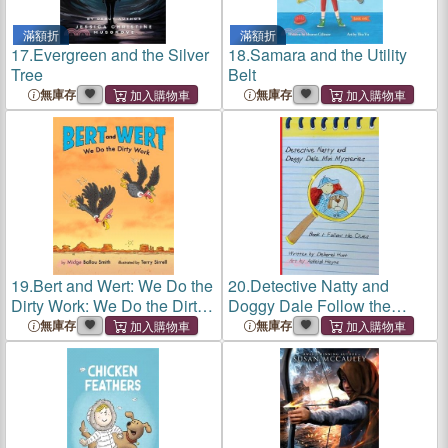
滿額折
滿額折
17.
Evergreen and the Silver
18.
Samara and the Utility
Tree
Belt
無庫存
無庫存
19.
Bert and Wert: We Do the
20.
Detective Natty and
Dirty Work: We Do the Dirty
Doggy Dale Follow the
Work How Turkey Vultures
Clues
無庫存
無庫存
Help Keep the Earth Clean