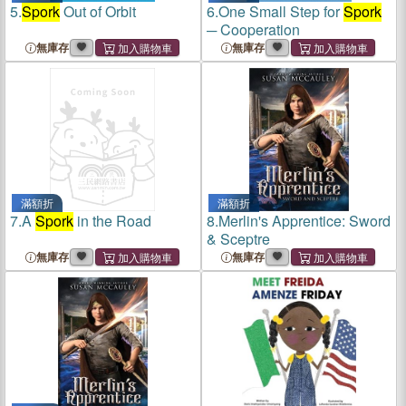
5.
Spork
Out of Orbit
6.
One Small Step for
Spork
─ Cooperation
無庫存
無庫存
滿額折
滿額折
7.
A
Spork
in the Road
8.
Merlin's Apprentice: Sword
& Sceptre
無庫存
無庫存