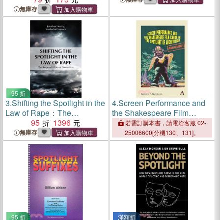
無庫存
95 折
3.
Shifting the Spotlight in the
4.
Screen Performance and
Law of Rape：The
the Shakespeare Film
Responsibilities of
95
1396
Canon in the Spotlight of
若需訂購本書，請電洽客服 02-
Penetration
Archivision
無庫存
25006600[分機130、131]。
95 折
滿額折