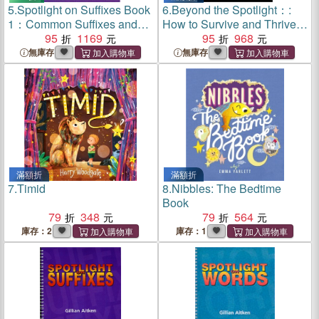
5.
Spotlight on Suffixes Book
6.
Beyond the Spotlight：:
1：Common Suffixes and
How to Survive and Thrive
Suffixing Rules
95
1169
in the Real World of Acting
95
968
and Performing Arts
無庫存
無庫存
滿額折
滿額折
7.
Timid
8.
Nibbles: The Bedtime
Book
79
348
79
564
庫存：2
庫存：1