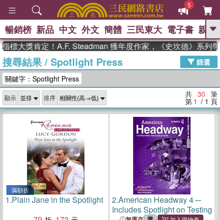
5
暢銷榜
新品
中文
外文
簡體
三民東大
電子書
親子
GO
獎肯定！A.F. Steadman 獲年度作家，《史坎德》系列帶你
搜尋結果
/
Spotlight Press
、
熱搜：
東野圭吾
高希均教授回憶錄
篩選
、
、
、
The Odyssey
父親節
花開錦
關鍵字：Spotlight Press
、
、
、
繡
暑期推薦
方念華
台灣的
、
李登輝時代
數學女孩：黎曼猜想
共
30
筆
顯示
排序
、
、
偉大的迷走神經
如果歷史是一
第
1
/ 1
頁
、
群喵
臺灣漫遊錄
滿額折
1.
Plain Jane in the Spotlight
2.
American Headway 4 ─
Includes Spotlight on Testing
79
173
無庫存