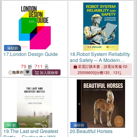
滿額折
17.
London Design Guide
18.
Robot System Reliability
and Safety ─ A Modern
79
711
Approach
若需訂購本書，請電洽客服 02-
無庫存
25006600[分機130、131]。
90 折
滿額折
19.
The Last and Greatest
20.
Beautiful Horses