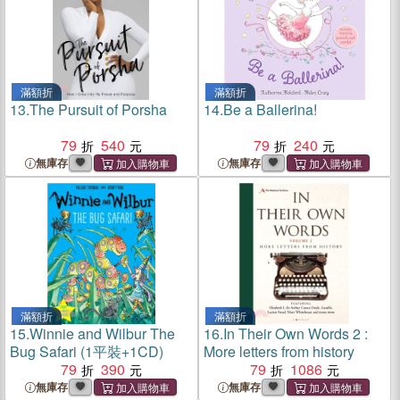
滿額折
滿額折
13.
The Pursuit of Porsha
14.
Be a Ballerina!
79
540
79
240
無庫存
無庫存
滿額折
滿額折
15.
Winnie and Wilbur The
16.
In Their Own Words 2 :
Bug Safari (1平裝+1CD)
More letters from history
79
390
79
1086
無庫存
無庫存