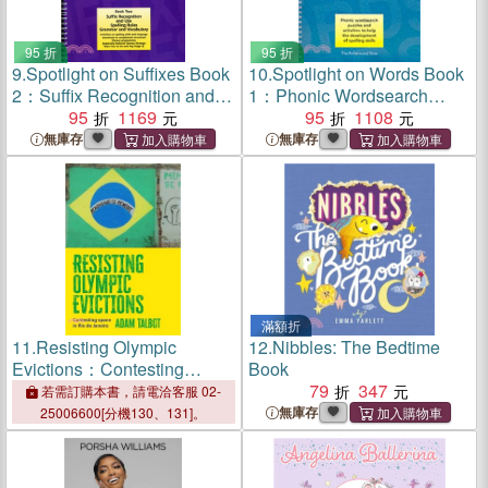
95 折
95 折
9.
Spotlight on Suffixes Book
10.
Spotlight on Words Book
2：Suffix Recognition and
1：Phonic Wordsearch
Use, Spelling Rules and
95
1169
Puzzles and Activities to
95
1108
Grammar and Vocabulary
Help the Development of
無庫存
無庫存
Spelling Skills
滿額折
11.
Resisting Olympic
12.
Nibbles: The Bedtime
Evictions：Contesting
Book
Space in Rio De Janeiro
79
347
若需訂購本書，請電洽客服 02-
無庫存
25006600[分機130、131]。