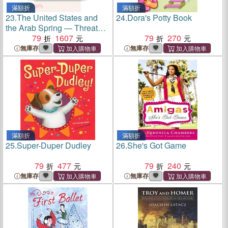
滿額折
滿額折
23.
The United States and
24.
Dora's Potty Book
the Arab Spring ― Threats
and Opportunities in a
79
1607
79
270
Revolutionary Era
無庫存
無庫存
滿額折
滿額折
25.
Super-Duper Dudley
26.
She's Got Game
79
477
79
240
無庫存
無庫存