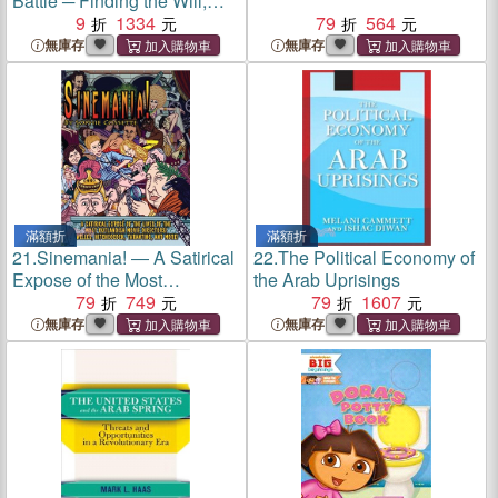
Battle ─ Finding the Will,
Commitment, and Strategy
9
1334
79
564
to End Military Suicides
無庫存
無庫存
滿額折
滿額折
21.
Sinemania! ― A Satirical
22.
The Political Economy of
Expose of the Most
the Arab Uprisings
Outlandish Movie Directors:
79
749
79
1607
Welles, Hitchcock,
無庫存
無庫存
Tarantino, and More