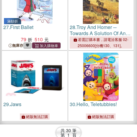
滿額折
27.
First Ballet
28.
Troy And Homer ─
Towards A Solution Of An
79
510
Old Mystery
若需訂購本書，請電洽客服 02-
無庫存
25006600[分機130、131]。
29.
Jaws
30.
Hello, Teletubbies!
絕版無法訂購
絕版無法訂購
共
30
筆
第
1
頁