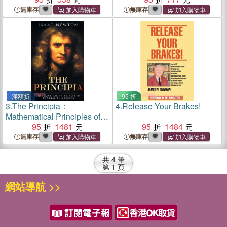
Investigations
Techniques for Incendiaries
無庫存
無庫存
滿額折
95 折
3.
The Principia：
4.
Release Your Brakes!
Mathematical Principles of
Natural Philosophy
95
1481
95
1484
無庫存
無庫存
共
4
筆
第
1
頁
網站導航 >>