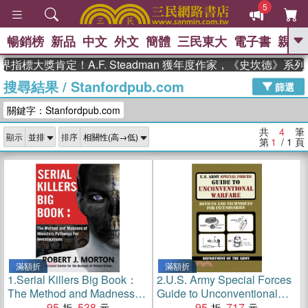
5
暢銷榜
新品
中文
外文
簡體
三民東大
電子書
親子
GO
指標大獎肯定！A.F. Steadman 獲年度作家，《史坎德》系
搜尋結果
/
Stanfordpub.com
、
、
熱搜：
東野圭吾
The Odyssey
篩選
、
、
、
父親節
花開錦繡
暑期推薦
關鍵字：Stanfordpub.com
、
、
方念華
台灣的李登輝時代
數學
、
女孩：黎曼猜想
偉大的迷走神經
共
4
筆
顯示
排序
、
、
如果歷史是一群喵
臺灣漫遊錄
第
1
/ 1
頁
滿額折
滿額折
1.
Serial Killers Big Book：
2.
U.S. Army Special Forces
The Method and Madness of
Guide to Unconventional
Monsters Pathways For
95
538
Warfare：Devices and
95
717